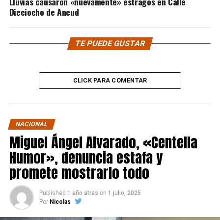
Lluvias causaron «nuevamente» estragos en Calle
Dieciocho de Ancud
TE PUEDE GUSTAR
CLICK PARA COMENTAR
NACIONAL
Miguel Ángel Alvarado, «Centella
Humor», denuncia estafa y
promete mostrarlo todo
Published
1 año atras
on
1 julio, 2025
Por
Nicolas