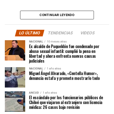
“
Desde ya comienzo en
tele y donde sea para
CONTINUAR LEYENDO
hacer justicia.”
LO ÚLTIMO
TENDENCIAS
VIDEOS
El posteo cierra con un mensaje de agradecimiento a
NACIONAL
10 meses atras
quienes lo han acompañado desde que compartió lo
Ex alcalde de Puqueldón fue condenado por
ocurrido:
abuso sexual infantil: cumplió la pena en
libertad y ahora enfrenta nuevas causas
judiciales
“Gracias a todos por el
NACIONAL
1 año atras
apoyo!!!!”
Miguel Ángel Alvarado, «Centella Humor»,
denuncia estafa y promete mostrarlo todo
Por el momento, las personas aludidas no han emitido
ANCUD
1 año atras
declaraciones públicas. La historia, según Centella,
El escándalo por los funcionarios públicos de
recién comienza y, el mencionado posteo, ha generado
Chiloé que viajaron al extranjero con licencia
médica: 26 casos bajo revisión
comentarios de todo tipo, en su gran mayoría, a favor
del humorista de Punta Arenas.