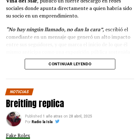
Viña del Mar
, publicó un fuerte descargo en redes
sociales donde apunta directamente a quien habría sido
su socio en un emprendimiento.
“No hay ningún llamado, no dan la cara”,
escribió el
comediante en un mensaje que generó un alto impacto
entre sus seguidores, y que marca el inicio de lo que él
mismo anticipa como una exposición pública sostenida
en el tiempo.
CONTINUAR LEYENDO
“Hola a todos, ya ha
pasado más casi dos mes
NOTICIAS
y no hay ningún llamado
Breitling replica
de cuando darán la cara
para pagar lo que yo con
Published
1 año atras
on
28 abril, 2025
Por
Radio la Isla
tanto sacrificio se hizo.”
Fake Rolex