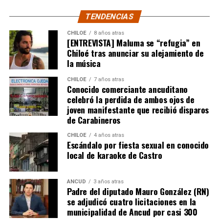
TENDENCIAS
CHILOE
8 años atras
[ENTREVISTA] Maluma se “refugia” en
Chiloé tras anunciar su alejamiento de
la música
CHILOE
7 años atras
Conocido comerciante ancuditano
celebró la perdida de ambos ojos de
joven manifestante que recibió disparos
de Carabineros
CHILOE
4 años atras
Escándalo por fiesta sexual en conocido
local de karaoke de Castro
ANCUD
3 años atras
Padre del diputado Mauro González (RN)
se adjudicó cuatro licitaciones en la
municipalidad de Ancud por casi 300