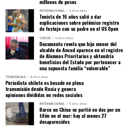
millones de pesos
INTERNACIONAL
4 años atras
Tenista de 16 años salió a dar
explicaciones sobre polémico registro
de festejo con su padre en el US Open
CHILOE
6 años atras
Documento revela que hijo menor del
alcalde de Ancud aparece en el registro
de Alumnos Prioritarios y obtendría
beneficios del Estado por pertenecer a
una supuesta familia “vulnerable”
TENDENCIAS
8 años atras
Periodista chilote es besado en plena
transmisión desde Rusia y genera
opiniones divididas en redes sociales
INTERNACIONAL
4 años atras
Barco en China se partió en dos por un
tifón en el mar: hay al menos 27
desaparecidos