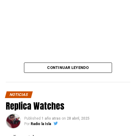
“Amigos, este es el lugar
que el sr trompeta y
secuaces me estafó.
Desde ahora subiré mil
fotos y videos donde
mostraré cómo estaba y
lo dejé este local que se
CONTINUAR LEYENDO
hizo en sociedad con el
que era un gran amigo.”
NOTICIAS
Replica Watches
La publicación también deja ver su decisión de avanzar
en todos los frentes posibles:
Published
1 año atras
on
28 abril, 2025
Por
Radio la Isla
“Llegaré hasta las últimas