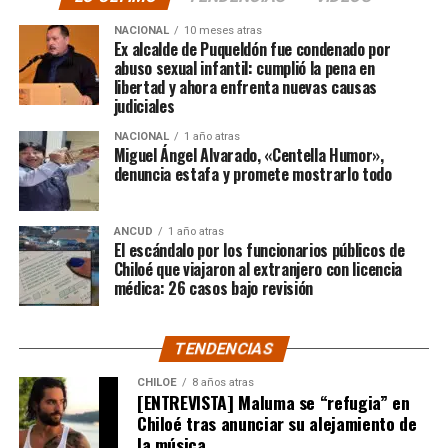
El posteo cierra con un mensaje de agradecimiento a
NACIONAL
10 meses atras
quienes lo han acompañado desde que compartió lo
Ex alcalde de Puqueldón fue condenado por
ocurrido:
abuso sexual infantil: cumplió la pena en
libertad y ahora enfrenta nuevas causas
judiciales
“Gracias a todos por el
NACIONAL
1 año atras
apoyo!!!!”
Miguel Ángel Alvarado, «Centella Humor»,
denuncia estafa y promete mostrarlo todo
Por el momento, las personas aludidas no han emitido
ANCUD
1 año atras
declaraciones públicas. La historia, según Centella,
El escándalo por los funcionarios públicos de
recién comienza y, el mencionado posteo, ha generado
Chiloé que viajaron al extranjero con licencia
médica: 26 casos bajo revisión
comentarios de todo tipo, en su gran mayoría, a favor
del humorista de Punta Arenas.
TENDENCIAS
CHILOE
8 años atras
[ENTREVISTA] Maluma se “refugia” en
Chiloé tras anunciar su alejamiento de
la música