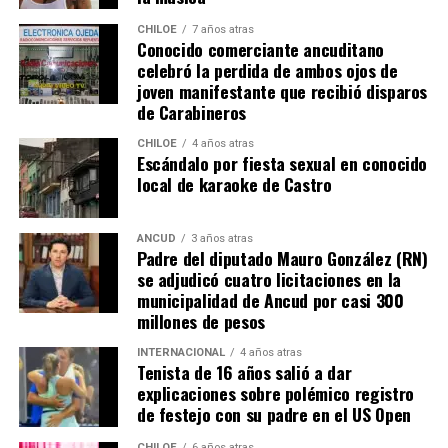
CHILOE
7 años atras
Conocido comerciante ancuditano
celebró la perdida de ambos ojos de
joven manifestante que recibió disparos
de Carabineros
CHILOE
4 años atras
Escándalo por fiesta sexual en conocido
local de karaoke de Castro
ANCUD
3 años atras
Padre del diputado Mauro González (RN)
se adjudicó cuatro licitaciones en la
municipalidad de Ancud por casi 300
millones de pesos
INTERNACIONAL
4 años atras
Tenista de 16 años salió a dar
explicaciones sobre polémico registro
de festejo con su padre en el US Open
CHILOE
6 años atras