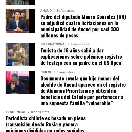
“Efectivamente al interpretar el dictamen de
Contraloría, si bien es cierto, permite nuevamente
ANCUD
3 años atras
Padre del diputado Mauro González (RN)
sanear sitios, sobre la propiedad particular en el
se adjudicó cuatro licitaciones en la
sector rural específicamente, viene con algunas
municipalidad de Ancud por casi 300
precisiones y van a ser más rigurosos en la
millones de pesos
ocupación material, es decir, la persona que quiera
sanear tiene que tener un inmueble construido
INTERNACIONAL
4 años atras
Tenista de 16 años salió a dar
sobre el sitio, tiene que estar cerrado, tiene que
explicaciones sobre polémico registro
estar conectado idealmente a los servicios básicos,
de festejo con su padre en el US Open
idealmente a agua potable, luz eléctrica y tener
dominio de ocupación material por más de 5 años,
CHILOE
6 años atras
Documento revela que hijo menor del
como lo dice la Ley”,
recalcó el consejero de la
alcalde de Ancud aparece en el registro
provincia de Chiloé.
de Alumnos Prioritarios y obtendría
beneficios del Estado por pertenecer a
Cabe recordar que el consejero Francisco Cárcamo había
una supuesta familia “vulnerable”
planteado esta inquietud el pasado 20 de marzo en el
TENDENCIAS
8 años atras
Consejo Regional, logrando el acuerdo de todos los
Periodista chilote es besado en plena
consejeros para oficiar al Ministerio del ramo e invitar a
transmisión desde Rusia y genera
la Seremi de Bienes Nacionales para informar de la
opiniones divididas en redes sociales