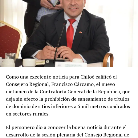
creciente demanda educacional del sector.
Al respecto, el concejal Enrique Soto Díaz expresó
:
«Estoy conforme por ir cumpliendo compromisos
que asumí con la comunidad rural. Estamos
avanzando en una necesidad escolar que es evidente
y hoy he podido concretar el principal enlace con el
Ministerio de Educación.»
Soto Díaz también destacó su continuo apoyo a la
comunidad:
«En paralelo, he estado acompañando a
Como una excelente noticia para Chiloé calificó el
la comunidad en lo que fue su presentación al
Consejero Regional, Francisco Cárcamo, el nuevo
concejo municipal, donde ya evaluamos aportar a
dictamen de la Contraloría General de la Republica, que
este sueño con la futura compra de un terreno que
deja sin efecto la prohibición de saneamiento de títulos
permita el crecimiento de la escuela y así poder
de dominio de sitios inferiores a 5 mil metros cuadrados
albergar la enseñanza media que todos anhelamos.»
en sectores rurales.
«Es un orgullo aportar al sueño educativo de esta
El personero dio a conocer la buena noticia durante el
comunidad. Desde su equipo profesional han hecho
desarrollo de la sesión plenaria del Consejo Regional de