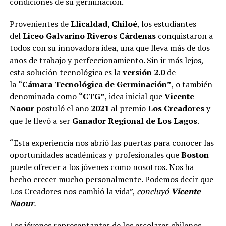
condiciones de su germinación.
Provenientes de
Llicaldad, Chiloé
, los estudiantes
del
Liceo Galvarino Riveros Cárdenas
conquistaron a
todos con su innovadora idea, una que lleva más de dos
años de trabajo y perfeccionamiento. Sin ir más lejos,
esta solución tecnológica es la
versión 2.0
de
la
“Cámara Tecnológica de Germinación”
, o también
denominada como
“CTG”
, idea inicial que
Vicente
Naour
postuló el año
2021
al premio
Los Creadores
y
que le llevó a ser
Ganador Regional de Los Lagos
.
“Esta experiencia nos abrió las puertas para conocer las
oportunidades académicas y profesionales que
Boston
puede ofrecer a los jóvenes como nosotros. Nos ha
hecho crecer mucho personalmente. Podemos decir que
Los Creadores nos cambió la vida”,
concluyó
Vicente
Naour
.
Los jóvenes representantes de los escolares chilenos