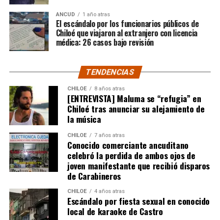
nuevamente que todas las carpetas de saneamiento
ANCUD
1 año atras
de títulos de dominios sobre la propiedad particular,
El escándalo por los funcionarios públicos de
vuelvan a seguir su tramitación y puedan obtener su
Chiloé que viajaron al extranjero con licencia
título de dominio”,
médica: 26 casos bajo revisión
expresó el Consejero Cárcamo.
Recordó que, en un caso puntual, un vecino de la
TENDENCIAS
comuna de Castro, que tenía un expediente que cumplía
con todos los antecedentes técnicos, administrativos y
CHILOE
8 años atras
[ENTREVISTA] Maluma se “refugia” en
jurídicos, solo le faltaba la inscripción en el Conservador
Chiloé tras anunciar su alejamiento de
de Bienes Raíces, pero su tramitación fue rechazada.
la música
El Consejero Francisco Cárcamo insistió que el nuevo
CHILOE
7 años atras
dictamen de Contraloría es una buena noticia para
Conocido comerciante ancuditano
celebró la perdida de ambos ojos de
muchas familias que desde hace un tiempo venían
joven manifestante que recibió disparos
tramitando la regularización de sus sitios, aunque ahora
de Carabineros
también tendrán que responder con algunos requisitos
como por ejemplo tener un periodo de ocupación de la
CHILOE
4 años atras
Escándalo por fiesta sexual en conocido
propiedad por más de 5 años.
local de karaoke de Castro