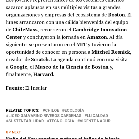
sacaron aplausos en sus múltiples visitas a grandes
organizaciones y empresas del ecosistema de
Boston
. El
lunes arrancaron con una cálida bienvenida del equipo
de
ChileMass
, recorrieron el
Cambridge Innovation
Center
y concluyeron la jornada en
Amazon
. Al día
siguiente, se presentaron en el
MIT
y tuvieron la
oportunidad de conocer en persona a
Mitchel Resnick
,
creador de
Scratch
. La agenda continuó con una visita
a
Google
, el
Museo de la Ciencia de Boston
y,
finalmente,
Harvard
.
Fuente:
El Insular
RELATED TOPICS:
CHILOE
ECOLOGÍA
LICEO GALVARINO RIVEROS CARDENAS
LLICALDAD
SUSTENTABILIDAD
TECNOLOGÍA
VICENTE NAOUR
UP NEXT
Violín del Sur: concluye mañana el taller de lutería