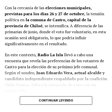
Con la cercanía de las
elecciones municipales,
previstas para los días 26 y 27 de octubre
, la tensión
política en
la comuna de Castro, capital de la
provincia de Chiloé
, se intensifica. A diferencia de las
primarias de junio, donde el voto fue voluntario, en esta
ocasión será obligatorio, lo que podría influir
significativamente en el resultado.
En este contexto,
Radio La Isla
llevó a cabo una
encuesta que revela las preferencias de los votantes de
Castro para la elección de su próximo jefe comunal.
Según el sondeo,
Juan Eduardo Vera, actual alcalde y
candidato independiente respaldado por la coalición
Chile Vamos, lidera la intención de voto con un
sólido 50%.
CONTINUAR LEYENDO
Baltazar Elgueta, candidato del Partido Socialista
(PS) por la coalición Contigo Chile Mejor, sigue en