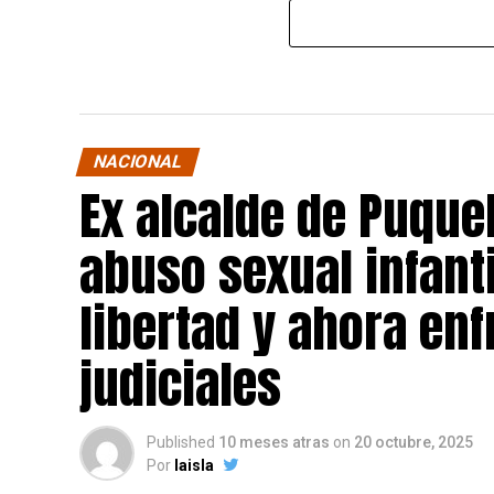
NACIONAL
Ex alcalde de Puqu
abuso sexual infant
libertad y ahora en
judiciales
Published
10 meses atras
on
20 octubre, 2025
Por
laisla