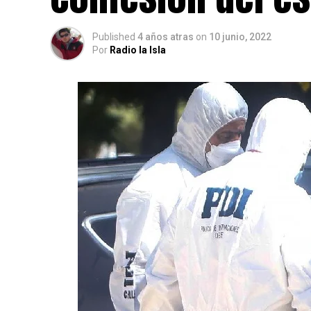
Published
4 años atras
on
10 junio, 2022
Por
Radio la Isla