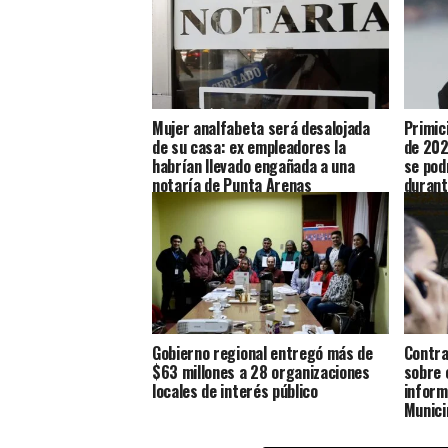
Mujer analfabeta será desalojada
Primici
de su casa: ex empleadores la
de 202
habrían llevado engañada a una
se pod
notaría de Punta Arenas
durant
Gobierno regional entregó más de
Contra
$63 millones a 28 organizaciones
sobre 
locales de interés público
inform
Munici