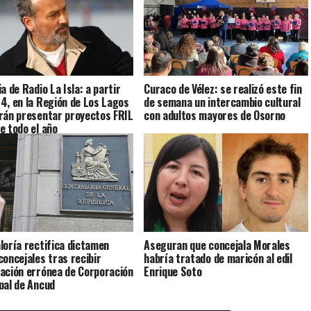
a de Radio La Isla: a partir
Curaco de Vélez: se realizó este fin
4, en la Región de Los Lagos
de semana un intercambio cultural
rán presentar proyectos FRIL
con adultos mayores de Osorno
e todo el año
loría rectifica dictamen
Aseguran que concejala Morales
concejales tras recibir
habría tratado de maricón al edil
ación errónea de Corporación
Enrique Soto
pal de Ancud