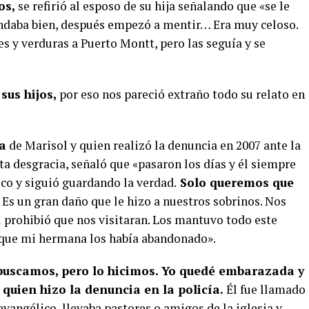
os,
se refirió al esposo de su hija señalando que «se le
ndaba bien, después empezó a mentir… Era muy celoso.
es y verduras a Puerto Montt, pero las seguía y se
sus hijos,
por eso nos pareció extraño todo su relato en
a
de Marisol y quien realizó la denuncia en 2007 ante la
ta desgracia, señaló que «pasaron los días y él siempre
co y siguió guardando la verdad.
Solo queremos que
Es un gran daño que le hizo a nuestros sobrinos. Nos
 prohibió que nos visitaran. Los mantuvo todo este
r que mi hermana los había abandonado».
buscamos, pero lo hicimos. Yo quedé embarazada y
 quien hizo la denuncia en la policía.
Él fue llamado
evangélico, llevaba pastores o amigos de la iglesia y