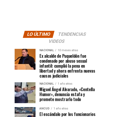
LO ÚLTIMO
TENDENCIAS
VIDEOS
NACIONAL
10 meses atras
Ex alcalde de Puqueldón fue
condenado por abuso sexual
infantil: cumplió la pena en
libertad y ahora enfrenta nuevas
causas judiciales
NACIONAL
1 año atras
Miguel Ángel Alvarado, «Centella
Humor», denuncia estafa y
promete mostrarlo todo
ANCUD
1 año atras
El escándalo por los funcionarios