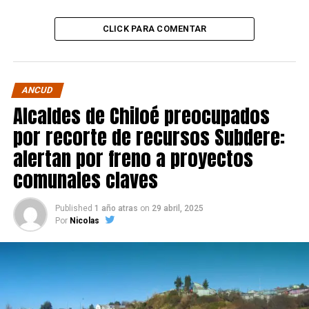
CLICK PARA COMENTAR
ANCUD
Alcaldes de Chiloé preocupados
por recorte de recursos Subdere:
alertan por freno a proyectos
comunales claves
Published
1 año atras
on
29 abril, 2025
Por
Nicolas