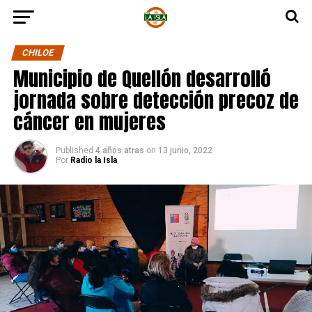
CHILOE
Municipio de Quellón desarrolló
jornada sobre detección precoz de
cáncer en mujeres
Published
4 años atras
on
13 junio, 2022
Por
Radio la Isla