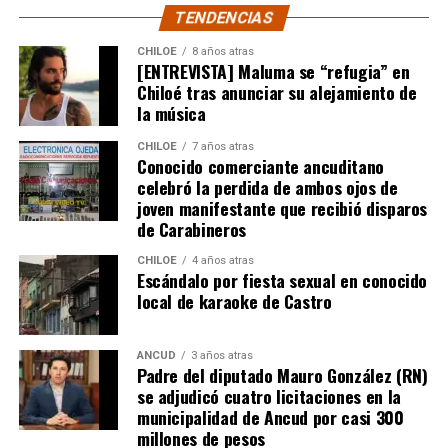
TENDENCIAS
comuna de Castro, que tenía un expediente que cumplía
con todos los antecedentes técnicos, administrativos y
CHILOE
8 años atras
[ENTREVISTA] Maluma se “refugia” en
jurídicos, solo le faltaba la inscripción en el Conservador
Chiloé tras anunciar su alejamiento de
de Bienes Raíces, pero su tramitación fue rechazada.
la música
El Consejero Francisco Cárcamo insistió que el nuevo
CHILOE
7 años atras
dictamen de Contraloría es una buena noticia para
Conocido comerciante ancuditano
celebró la perdida de ambos ojos de
muchas familias que desde hace un tiempo venían
joven manifestante que recibió disparos
tramitando la regularización de sus sitios, aunque ahora
de Carabineros
también tendrán que responder con algunos requisitos
como por ejemplo tener un periodo de ocupación de la
CHILOE
4 años atras
Escándalo por fiesta sexual en conocido
propiedad por más de 5 años.
local de karaoke de Castro
“Efectivamente al interpretar el dictamen de
Contraloría, si bien es cierto, permite nuevamente
ANCUD
3 años atras
Padre del diputado Mauro González (RN)
sanear sitios, sobre la propiedad particular en el
se adjudicó cuatro licitaciones en la
sector rural específicamente, viene con algunas
municipalidad de Ancud por casi 300
precisiones y van a ser más rigurosos en la
millones de pesos
ocupación material, es decir, la persona que quiera