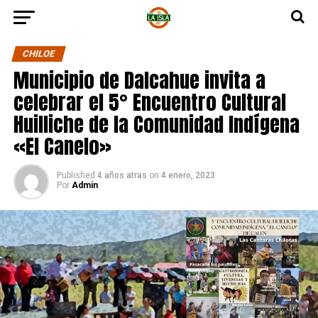
CHILOE
Municipio de Dalcahue invita a
celebrar el 5° Encuentro Cultural
Huilliche de la Comunidad Indígena
«El Canelo»
Published
4 años atras
on
4 enero, 2023
Por
Admin