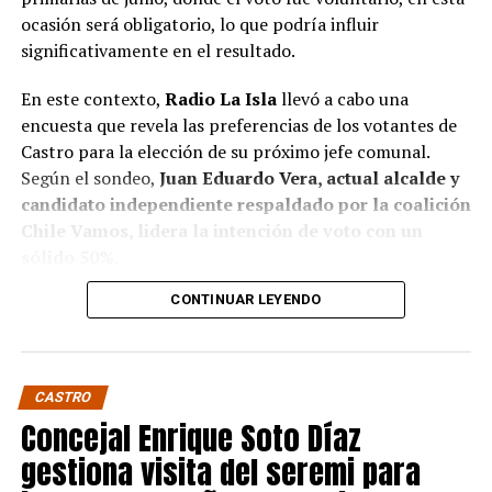
ocasión será obligatorio, lo que podría influir
significativamente en el resultado.
En este contexto,
Radio La Isla
llevó a cabo una
encuesta que revela las preferencias de los votantes de
Castro para la elección de su próximo jefe comunal.
Según el sondeo,
Juan Eduardo Vera, actual alcalde y
candidato independiente respaldado por la coalición
Chile Vamos, lidera la intención de voto con un
sólido 50%.
CONTINUAR LEYENDO
Baltazar Elgueta, candidato del Partido Socialista
(PS) por la coalición Contigo Chile Mejor, sigue en
segundo lugar con un 41% de apoyo, mientras que
Jaime Guerrero, candidato independiente por el
CASTRO
Partido socialcristiano, se sitúa en un distante 9%.
Concejal Enrique Soto Díaz
Estos resultados confirman, de algún modo, pese a que
gestiona visita del seremi para
no sean concluyentes, la fuerte presencia de Vera en la