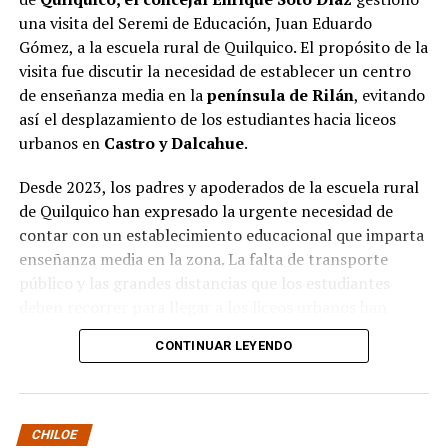
una visita del Seremi de Educación, Juan Eduardo
Gómez, a la escuela rural de Quilquico. El propósito de la
visita fue discutir la necesidad de establecer un centro
de enseñanza media en la
península de Rilán
, evitando
así el desplazamiento de los estudiantes hacia liceos
urbanos en
Castro y Dalcahue
.
Desde 2023, los padres y apoderados de la escuela rural
de Quilquico han expresado la urgente necesidad de
contar con un establecimiento educacional que imparta
enseñanza media en la zona. La falta de transporte
público y las grandes distancias que los estudiantes
deben recorrer para llegar a los liceos urbanos han
generado preocupaciones sobre el desapego familiar y el
CONTINUAR LEYENDO
aumento de la deserción escolar.
Durante la visita, el Seremi de Educación pudo conocer
de primera mano el proyecto educativo de la escuela, el
CHILOE
cual tiene una fuerte orientación cultural, ambiental e