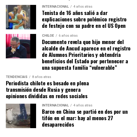
sanear tiene que tener un inmueble construido
INTERNACIONAL
4 años atras
Tenista de 16 años salió a dar
sobre el sitio, tiene que estar cerrado, tiene que
explicaciones sobre polémico registro
estar conectado idealmente a los servicios básicos,
de festejo con su padre en el US Open
idealmente a agua potable, luz eléctrica y tener
dominio de ocupación material por más de 5 años,
CHILOE
6 años atras
Documento revela que hijo menor del
como lo dice la Ley”,
recalcó el consejero de la
alcalde de Ancud aparece en el registro
provincia de Chiloé.
de Alumnos Prioritarios y obtendría
beneficios del Estado por pertenecer a
Cabe recordar que el consejero Francisco Cárcamo había
una supuesta familia “vulnerable”
planteado esta inquietud el pasado 20 de marzo en el
TENDENCIAS
8 años atras
Consejo Regional, logrando el acuerdo de todos los
Periodista chilote es besado en plena
consejeros para oficiar al Ministerio del ramo e invitar a
transmisión desde Rusia y genera
la Seremi de Bienes Nacionales para informar de la
opiniones divididas en redes sociales
situación.
INTERNACIONAL
4 años atras
Barco en China se partió en dos por un
El personero indicó que la aplicación del dictamen de
tifón en el mar: hay al menos 27
Contraloría había generado una tremenda
desaparecidos
contradicción entre ministerios, dado que por un lado el
Ministerio de Bienes Nacionales no entregaba títulos de