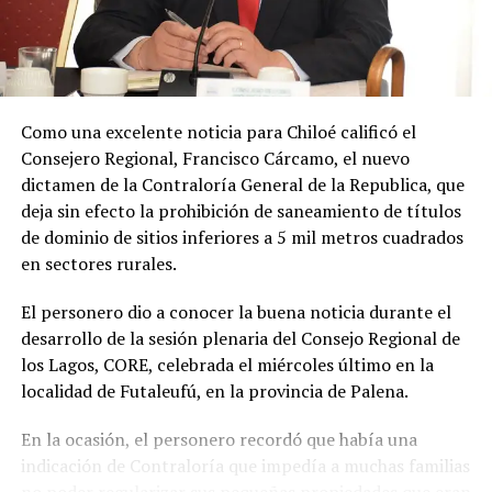
y hoy he podido concretar el principal enlace con el
Ministerio de Educación.»
Soto Díaz también destacó su continuo apoyo a la
comunidad:
«En paralelo, he estado acompañando a
Como una excelente noticia para Chiloé calificó el
la comunidad en lo que fue su presentación al
Consejero Regional, Francisco Cárcamo, el nuevo
concejo municipal, donde ya evaluamos aportar a
dictamen de la Contraloría General de la Republica, que
este sueño con la futura compra de un terreno que
deja sin efecto la prohibición de saneamiento de títulos
permita el crecimiento de la escuela y así poder
de dominio de sitios inferiores a 5 mil metros cuadrados
albergar la enseñanza media que todos anhelamos.»
en sectores rurales.
«Es un orgullo aportar al sueño educativo de esta
El personero dio a conocer la buena noticia durante el
comunidad. Desde su equipo profesional han hecho
desarrollo de la sesión plenaria del Consejo Regional de
invaluables aportes a nuestra identidad. Son un
los Lagos, CORE, celebrada el miércoles último en la
grupo fantástico, con grandes liderazgos que hoy son
localidad de Futaleufú, en la provincia de Palena.
pioneros y vanguardistas en la educación rural de
nuestro país,»
concluyó.
En la ocasión, el personero recordó que había una
indicación de Contraloría que impedía a muchas familias
La gestión de Soto y la visita del Seremi de Educación
no poder regularizar sus pequeñas propiedades que eran