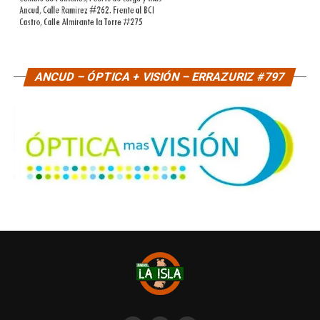
ANCUD – ÓPTICA + VISIÓN – ERRAZURIZ #797