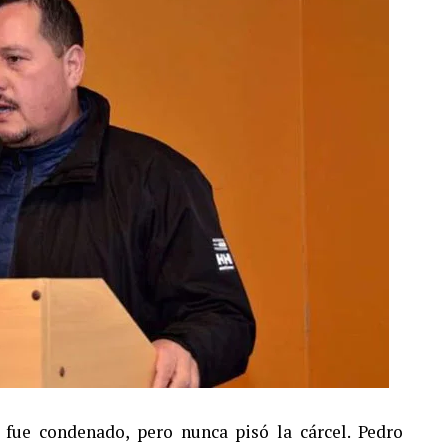
fue condenado, pero nunca pisó la cárcel. Pedro