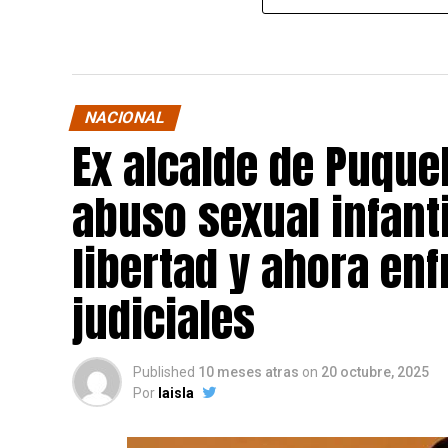
NACIONAL
Ex alcalde de Puqu
abuso sexual infant
libertad y ahora en
judiciales
Published
10 meses atras
on
20 octubre, 2025
Por
laisla