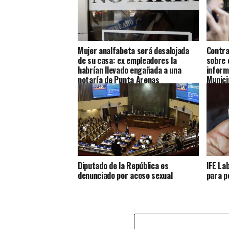
Mujer analfabeta será desalojada
Contra
de su casa: ex empleadores la
sobre 
habrían llevado engañada a una
inform
notaría de Punta Arenas
Munici
Diputado de la República es
IFE La
denunciado por acoso sexual
para p