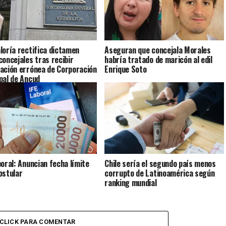
loría rectifica dictamen
Aseguran que concejala Morales
concejales tras recibir
habría tratado de maricón al edil
ación errónea de Corporación
Enrique Soto
pal de Ancud
boral: Anuncian fecha límite
Chile sería el segundo país menos
ostular
corrupto de Latinoamérica según
ranking mundial
CLICK PARA COMENTAR