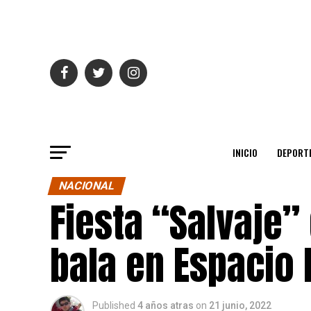
INICIO
DEPORT
NACIONAL
Fiesta “Salvaje”
bala en Espacio 
Published
4 años atras
on
21 junio, 2022