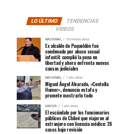
LO ÚLTIMO
TENDENCIAS
VIDEOS
NACIONAL
10 meses atras
Ex alcalde de Puqueldón fue
condenado por abuso sexual
infantil: cumplió la pena en
libertad y ahora enfrenta nuevas
causas judiciales
NACIONAL
1 año atras
Miguel Ángel Alvarado, «Centella
Humor», denuncia estafa y
promete mostrarlo todo
ANCUD
1 año atras
El escándalo por los funcionarios
públicos de Chiloé que viajaron al
extranjero con licencia médica: 26
casos bajo revisión