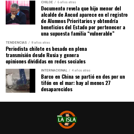
dominio de ocupación material por más de 5 años,
CHILOE
6 años atras
Documento revela que hijo menor del
como lo dice la Ley”,
recalcó el consejero de la
alcalde de Ancud aparece en el registro
provincia de Chiloé.
de Alumnos Prioritarios y obtendría
beneficios del Estado por pertenecer a
Cabe recordar que el consejero Francisco Cárcamo había
una supuesta familia “vulnerable”
planteado esta inquietud el pasado 20 de marzo en el
TENDENCIAS
8 años atras
Consejo Regional, logrando el acuerdo de todos los
Periodista chilote es besado en plena
consejeros para oficiar al Ministerio del ramo e invitar a
transmisión desde Rusia y genera
la Seremi de Bienes Nacionales para informar de la
opiniones divididas en redes sociales
situación.
INTERNACIONAL
4 años atras
Barco en China se partió en dos por un
El personero indicó que la aplicación del dictamen de
tifón en el mar: hay al menos 27
Contraloría había generado una tremenda
desaparecidos
contradicción entre ministerios, dado que por un lado el
Ministerio de Bienes Nacionales no entregaba títulos de
dominio y por otra parte el Ministerio de Vivienda
llamaba a postular a subsidios habitaciones rurales,
recalcando que para acceder a este beneficio, se deben
tener los títulos de dominio de los sitios.