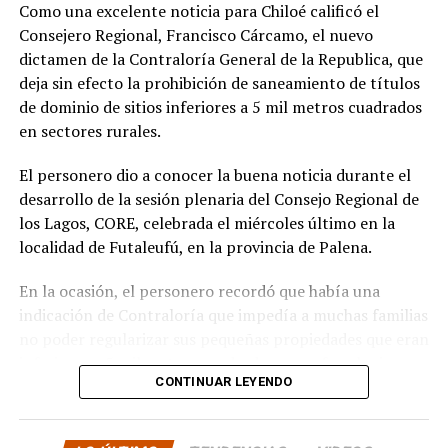
comunidad:
«En paralelo, he estado acompañando a
Como una excelente noticia para Chiloé calificó el
la comunidad en lo que fue su presentación al
Consejero Regional, Francisco Cárcamo, el nuevo
concejo municipal, donde ya evaluamos aportar a
dictamen de la Contraloría General de la Republica, que
este sueño con la futura compra de un terreno que
deja sin efecto la prohibición de saneamiento de títulos
permita el crecimiento de la escuela y así poder
de dominio de sitios inferiores a 5 mil metros cuadrados
albergar la enseñanza media que todos anhelamos.»
en sectores rurales.
«Es un orgullo aportar al sueño educativo de esta
El personero dio a conocer la buena noticia durante el
comunidad. Desde su equipo profesional han hecho
desarrollo de la sesión plenaria del Consejo Regional de
invaluables aportes a nuestra identidad. Son un
los Lagos, CORE, celebrada el miércoles último en la
grupo fantástico, con grandes liderazgos que hoy son
localidad de Futaleufú, en la provincia de Palena.
pioneros y vanguardistas en la educación rural de
nuestro país,»
concluyó.
En la ocasión, el personero recordó que había una
indicación de Contraloría que impedía a muchas familias
La gestión de Soto y la visita del Seremi de Educación
no poder regularizar sus pequeñas propiedades que eran
representan un paso significativo hacia la mejora y
inferiores a 5 mil metros cuadrados, pero fue el mismo
expansión de la educación en la península de Rilán,
CONTINUAR LEYENDO
organismo contralor que dispuso de otro dictamen la
atendiendo a las necesidades y aspiraciones de la
semana pasada, para dejar sin efecto la indicación
comunidad educativa local.
anterior.