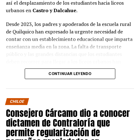
así el desplazamiento de los estudiantes hacia liceos
urbanos en
Castro y Dalcahue
.
Desde 2023, los padres y apoderados de la escuela rural
de Quilquico han expresado la urgente necesidad de
contar con un establecimiento educacional que imparta
enseñanza media en la zona. La falta de transporte
público y las grandes distancias que los estudiantes
deben recorrer para llegar a los liceos urbanos han
generado preocupaciones sobre el desapego familiar y el
CONTINUAR LEYENDO
aumento de la deserción escolar.
Durante la visita, el Seremi de Educación pudo conocer
de primera mano el proyecto educativo de la escuela, el
CHILOE
cual tiene una fuerte orientación cultural, ambiental e
Consejero Cárcamo dio a conocer
indígena. Los padres y apoderados presentaron sus
dictamen de Contraloría que
argumentos sobre la necesidad de avanzar en la
creación de un centro de enseñanza media en la
permite regularización de
península de Rilán.