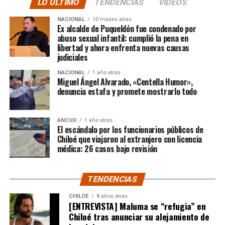
LO ÚLTIMO
TENDENCIAS
VIDEOS
“En su minuto, lamentablemente hubo un dictamen
NACIONAL
10 meses atras
de Contraloría que prohibía los saneamientos de
Ex alcalde de Puqueldón fue condenado por
abuso sexual infantil: cumplió la pena en
sitios, sobre la Ley 2.695, y eso lo consideramos una
libertad y ahora enfrenta nuevas causas
medida injusta por un caso particular que ocurrió en
judiciales
Santiago y que estaba afectando a la gente de
NACIONAL
1 año atras
nuestra provincia. Afortunadamente un nuevo
Miguel Ángel Alvarado, «Centella Humor»,
dictamen de Contraloría General de la República
denuncia estafa y promete mostrarlo todo
deja sin efecto esa resolución y va a permitir
nuevamente que todas las carpetas de saneamiento
ANCUD
1 año atras
de títulos de dominios sobre la propiedad particular,
El escándalo por los funcionarios públicos de
vuelvan a seguir su tramitación y puedan obtener su
Chiloé que viajaron al extranjero con licencia
título de dominio”,
médica: 26 casos bajo revisión
expresó el Consejero Cárcamo.
Recordó que, en un caso puntual, un vecino de la
TENDENCIAS
comuna de Castro, que tenía un expediente que cumplía
con todos los antecedentes técnicos, administrativos y
CHILOE
8 años atras
[ENTREVISTA] Maluma se “refugia” en
jurídicos, solo le faltaba la inscripción en el Conservador
Chiloé tras anunciar su alejamiento de
de Bienes Raíces, pero su tramitación fue rechazada.