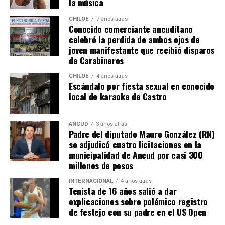
la música
El Consejero Francisco Cárcamo insistió que el nuevo
CHILOE
7 años atras
dictamen de Contraloría es una buena noticia para
Conocido comerciante ancuditano
celebró la perdida de ambos ojos de
muchas familias que desde hace un tiempo venían
joven manifestante que recibió disparos
tramitando la regularización de sus sitios, aunque ahora
de Carabineros
también tendrán que responder con algunos requisitos
como por ejemplo tener un periodo de ocupación de la
CHILOE
4 años atras
Escándalo por fiesta sexual en conocido
propiedad por más de 5 años.
local de karaoke de Castro
“Efectivamente al interpretar el dictamen de
Contraloría, si bien es cierto, permite nuevamente
ANCUD
3 años atras
Padre del diputado Mauro González (RN)
sanear sitios, sobre la propiedad particular en el
se adjudicó cuatro licitaciones en la
sector rural específicamente, viene con algunas
municipalidad de Ancud por casi 300
precisiones y van a ser más rigurosos en la
millones de pesos
ocupación material, es decir, la persona que quiera
sanear tiene que tener un inmueble construido
INTERNACIONAL
4 años atras
Tenista de 16 años salió a dar
sobre el sitio, tiene que estar cerrado, tiene que
explicaciones sobre polémico registro
estar conectado idealmente a los servicios básicos,
de festejo con su padre en el US Open
idealmente a agua potable, luz eléctrica y tener