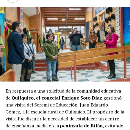
al frente del municipio parece haberle asegurado un
respaldo considerable entre los votantes, lo que se
refleja en la encuesta.
Las elecciones de octubre serán decisivas para Castro, y
los próximos días serán cruciales para todos los
candidatos en la recta final hacia las urnas.
En respuesta a una solicitud de la comunidad educativa
de
Quilquico, el concejal Enrique Soto Díaz
gestionó
una visita del Seremi de Educación, Juan Eduardo
Gómez, a la escuela rural de Quilquico. El propósito de la
visita fue discutir la necesidad de establecer un centro
de enseñanza media en la
península de Rilán
, evitando