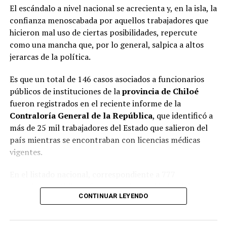
El escándalo a nivel nacional se acrecienta y, en la isla, la
confianza menoscabada por aquellos trabajadores que
hicieron mal uso de ciertas posibilidades, repercute
como una mancha que, por lo general, salpica a altos
jerarcas de la política.
Es que un total de 146 casos asociados a funcionarios
públicos de instituciones de la
provincia de Chiloé
fueron registrados en el reciente informe de la
Contraloría General de la República
, que identificó a
más de 25 mil trabajadores del Estado que salieron del
país mientras se encontraban con licencias médicas
vigentes.
En el listado nacional, correspondiente a 777
organismos públicos, figuran varias entidades del
CONTINUAR LEYENDO
archipiélago. La
Municipalidad de Castro
aparece con
16 casos
, siendo la que registra la mayor cantidad
dentro de la provincia. Le siguen la
Corporación