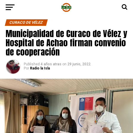
CURACO DE VÉLEZ
Municipalidad de Curaco de Vélez y
Hospital de Achao firman convenio
de cooperación
Published
4 años atras
on
29 junio, 2022
Por
Radio la Isla