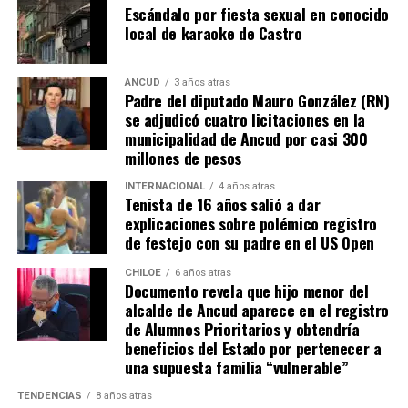
Escándalo por fiesta sexual en conocido
a las comunas con mayores necesidades, aunque en la
local de karaoke de Castro
práctica, los alcaldes coinciden en que el actual
escenario genera incertidumbre y podría traducirse en
la paralización de iniciativas prioritarias para el
ANCUD
3 años atras
Padre del diputado Mauro González (RN)
desarrollo local.
se adjudicó cuatro licitaciones en la
municipalidad de Ancud por casi 300
“Se
guimos trabajando con esperanza, pero sin
millones de pesos
certezas”
, concluyó el alcalde de Quemchi, reflejando el
sentimiento generalizado entre los ediles de Chiloé ante
INTERNACIONAL
4 años atras
Tenista de 16 años salió a dar
la disminución de recursos provenientes de la Subdere.
explicaciones sobre polémico registro
de festejo con su padre en el US Open
CHILOE
6 años atras
Documento revela que hijo menor del
alcalde de Ancud aparece en el registro
de Alumnos Prioritarios y obtendría
beneficios del Estado por pertenecer a
una supuesta familia “vulnerable”
TENDENCIAS
8 años atras