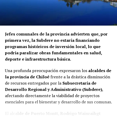
instituciones mencionadas ha informado si ha iniciado
procedimientos disciplinarios ni ha emitido
declaraciones sobre los casos detectados.
La Contraloría ha anunciado que continuará con las
Jefes comunales de la provincia advierten que, por
fiscalizaciones y solicitará antecedentes a cada
primera vez, la Subdere no estaría financiando
organismo involucrado para determinar las
programas históricos de inversión local, lo que
responsabilidades administrativas correspondientes.
podría paralizar obras fundamentales en salud,
deporte e infraestructura básica.
Una profunda preocupación expresaron los
alcaldes de
la provincia de Chiloé
frente a la drástica disminución
de recursos entregados por la
Subsecretaría de
Desarrollo Regional y Administrativo (Subdere)
,
afectando directamente la viabilidad de proyectos
esenciales para el bienestar y desarrollo de sus comunas.
El alca
lde de Puerto Montt, Rodrigo Wainraihgt