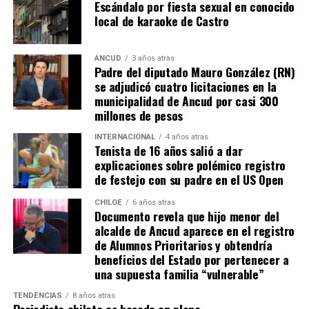
Escándalo por fiesta sexual en conocido
parte de Camila Gómez, hasta nuestro lejano norte. Es
local de karaoke de Castro
que, a diferencia del conocido dicho, en este caso, todos
los caminos conducen a… La Moneda y, mientras se
espera ese gesto por parte de la madre del pequeño
ANCUD
3 años atras
Padre del diputado Mauro González (RN)
Tomás, los pasos siguen quemando los pies de Fernando
se adjudicó cuatro licitaciones en la
en pos de que cada kilómetro recorrido, signifique más
municipalidad de Ancud por casi 300
que una llegada a Santiago, un arribo a la cura de su hijo
millones de pesos
Dante.
INTERNACIONAL
4 años atras
Tenista de 16 años salió a dar
Actualmente, Gómez se encuentra en Santiago
explicaciones sobre polémico registro
realizando trámites y participando como invitada en
de festejo con su padre en el US Open
distintos medios de comunicación. Aunque aún no tiene
una fecha exacta para su viaje a Estados Unidos, donde
CHILOE
6 años atras
Documento revela que hijo menor del
se administra el medicamento, indicó que esperan
alcalde de Ancud aparece en el registro
realizarlo «a mediados de junio».
de Alumnos Prioritarios y obtendría
beneficios del Estado por pertenecer a
Cabe destacar que, pese a que se logró reunir el dinero y,
una supuesta familia “vulnerable”
por ende, la meta se cumplió, continúan circulando por
TENDENCIAS
8 años atras
redes sociales, eventos a beneficios de Tomás Ross.