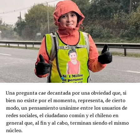
de Puqueldón, donde Montecinos ejerció como
buscamos es que esta fecha sea un feriado regional
autoridad y mantenía vínculos con sectores políticos
permanente y se haga justicia con esta posesión
locales, principalmente de derecha.
geopolítica que es tan importante”.
Pese a la gravedad a la gravedad de los hechos, no se
Recordemos que el 21 de Septiembre de 1883 se produjo
registraron declaraciones públicas de su partido ni
la Toma de Posesión del Estrecho de Magallanes, donde
sanciones políticas posteriores.
el capitán Juan Guillermos y 23 tripulantes a bordo de la
Goleta de Guerra Ancud de la Armada tomaron posesión
de estas tierras patagónicas donde izaron la bandera
nacional declarando este territorio como parte de Chile.
Una pregunta cae decantada por una obviedad que, si
bien no existe por el momento, representa, de cierto
modo, un pensamiento unánime entre los usuarios de
redes sociales, el ciudadano común y el chileno en
general que, al fin y al cabo, terminan siendo el mismo
núcleo.