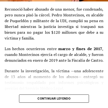
Reconoció haber abusado de una menor, fue condenado,
pero nunca pisó la cárcel. Pedro Montecinos, ex alcalde
de Puqueldón y militante de la UDI, cumplió su pena en
libertad mientras la justicia investiga si traspasó sus
bienes para no pagar los $120 millones que debe a su
víctima y familia.
Los hechos ocurrieron entre
marzo y fines de 2017
,
cuando Montecinos ejercía el cargo de alcalde, y fueron
denunciados en enero de 2019 ante la Fiscalía de Castro.
Durante la investigación, la víctima —una adolescente
de 13 años al momento de los abusos— entregó su
testimonio respaldado por informes psicológicos y
pericias del Servicio Médico Legal.
Ante la contundencia de los antecedentes, el imputado
CONTINUAR LEYENDO
aceptó los cargos
en un procedimiento abreviado,
reconociendo su responsabilidad en los hechos.