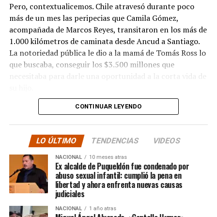
Pero, contextualicemos. Chile atravesó durante poco
más de un mes las peripecias que Camila Gómez,
acompañada de Marcos Reyes, transitaron en los más de
1.000 kilómetros de caminata desde Ancud a Santiago.
La notoriedad pública le dio a la mamá de Tomás Ross lo
que buscaba, conseguir los $3.500 millones que
necesitaba para darle una oportunidad a la corta vida de
su hijo.
CONTINUAR LEYENDO
La solidaridad y empatía de los chilenos en cada paso
recorrido fue tanta que el objetivo no solo se alcanzó,
sino que se superó con creces. De hecho, el último
LO ÚLTIMO
TENDENCIAS
VIDEOS
cómputo dado a conocer reveló la suma total de
$3.689.545.200.
NACIONAL
10 meses atras
Ex alcalde de Puqueldón fue condenado por
abuso sexual infantil: cumplió la pena en
Según Camila Gómez, el excedente de casi $200
libertad y ahora enfrenta nuevas causas
millones sería destinado
para los costos médicos
judiciales
asociados al suministro del Elevidys «porque los 3.500
NACIONAL
1 año atras
millones
solo incluye el frasco del fármaco y no los