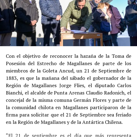
Su
colaboración sustancial con la investigación
,
al admitir los hechos.
Su
conducta anterior irreprochable
, al no
registrar antecedentes penales previos.
Estas circunstancias jurídicas, sumadas al
procedimiento abreviado, redujeron la posibilidad de un
cumplimiento efectivo en recinto penitenciario.
Con el objetivo de reconocer la hazaña de la Toma de
Posesión del Estrecho de Magallanes de parte de los
Indemnización a la víctima y nueva investigación
miembros de la Goleta Ancud, un 21 de Septiembre de
por ocultamiento de bienes
1883, es que la mañana del sábado el gobernador de la
Región de Magallanes Jorge Flies, el diputado Carlos
En el ámbito civil, el
Juzgado de Letras de Castro
dictó
Bianchi, el alcalde de Punta Arenas Claudio Radonich, el
en
septiembre de 2023
una sentencia que obliga a
concejal de la misma comuna Germán Flores y parte de
Pedro Montecinos a
pagar una indemnización total de
la comunidad chilota en Magallanes participaron de la
$120 millones
por concepto de daño moral:
firma para solicitar que el 21 de Septiembre sea feriado
en la Región de Magallanes y de la Antártica Chilena.
$80 millones
a favor de la víctima.
“El 21 de septiembre es el día que más representa
$40 millones
a favor de su madre.