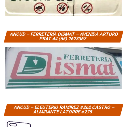
ANCUD – FERRETERÍA DISMAT – AVENIDA ARTURO
PRAT 44 (65) 2623367
ANCUD – ELEUTERIO RAMÍREZ #262 CASTRO –
ALMIRANTE LATORRE #275