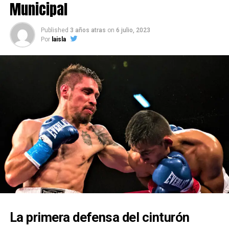
Okayama y que es promovido por Kameda Promotions.
Municipal
Fuente: boxeadores.cl
Published
3 años atras
on
6 julio, 2023
Por
laisla
La primera defensa del cinturón