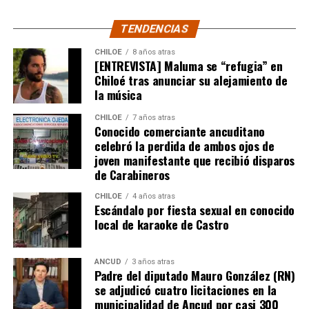
El cuadro ‘Xeneize’, por su parte, resistió hasta último
momento y solo a través de Sebastián Villa tuvo alguna
TENDENCIAS
oportunidad de gol.
CHILOE
8 años atras
[ENTREVISTA] Maluma se “refugia” en
Tras un primer tiempo donde los locales dominaron,
Chiloé tras anunciar su alejamiento de
Boca reaccionó en la segunda mitad para darle algo de
la música
trabajo al portero
Franco Armani
, aunque la gran
figura fue el guardametas visitante,
‘Chiquito’ Romero
,
CHILOE
7 años atras
Conocido comerciante ancuditano
quien tuvo tres intervenciones notables.
celebró la perdida de ambos ojos de
joven manifestante que recibió disparos
River buscaba de todas las maneras abrir el marcador,
de Carabineros
pero algo siempre se lo impedía. A los 12′ del segundo
tiempo, Nicolás De la Cruz sacó un remate tremendo de
CHILOE
4 años atras
Escándalo por fiesta sexual en conocido
media distancia que llevaba destino de gol, pero que
local de karaoke de Castro
‘Chiquito’ con un manotazo salvador, mandó al córner.
Luego,
Pablo Solari
, exjugador de Colo Colo, definió
ANCUD
3 años atras
Padre del diputado Mauro González (RN)
cruzado y la pelota pegó en el segundo palo. Era un
se adjudicó cuatro licitaciones en la
anticipo de lo ocurriría en los minutos finales.
municipalidad de Ancud por casi 300