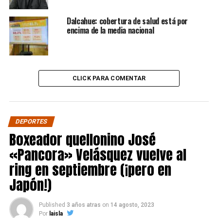
Dalcahue: cobertura de salud está por
encima de la media nacional
CLICK PARA COMENTAR
DEPORTES
Boxeador quellonino José
«Pancora» Velásquez vuelve al
ring en septiembre (¡pero en
Japón!)
Published
3 años atras
on
14 agosto, 2023
Por
laisla