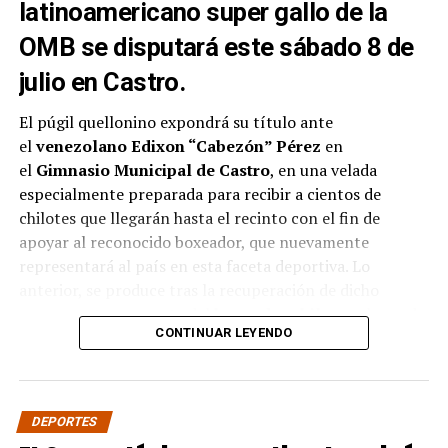
latinoamericano super gallo de la
OMB se disputará este sábado 8 de
julio en Castro.
El púgil quellonino expondrá su título ante
el
venezolano Edixon “Cabezón” Pérez
en
el
Gimnasio Municipal de Castro
, en una velada
especialmente preparada para recibir a cientos de
chilotes que llegarán hasta el recinto con el fin de
apoyar al reconocido boxeador, que nuevamente
representará al país en esta faceta deportiva. Lo
anterior, se produce tras la recuperación de dicho
campeonato por parte del
boxeador chileno
, el pasado
CONTINUAR LEYENDO
mes de abril ante el
boliviano Ramón Averanga
en una
disputada pelea.
La velada contará además con siete combates
DEPORTES
preliminares con los mejores
boxeadores amateur de