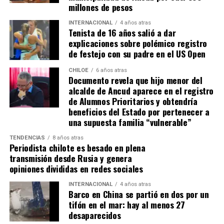
millones de pesos
A los 90+2 minutos, el juez Darío Herrera cobró penal a
favor del elenco ‘millonario’, por una falta contra el
INTERNACIONAL
4 años atras
Tenista de 16 años salió a dar
‘Pibe’ Solari quien se anticipó a su marcador.
El
explicaciones sobre polémico registro
colombiano Miguel Borja transformó la pena
de festejo con su padre en el US Open
máxima en gol
.
CHILOE
6 años atras
Documento revela que hijo menor del
Tras el tanto del delantero ‘cafetalero’, los jugadores
alcalde de Ancud aparece en el registro
visitantes arremetieron contra sus rivales
de Alumnos Prioritarios y obtendría
argumentando que un jugador de River
(Agustín
beneficios del Estado por pertenecer a
Palavecino)
les gritó el festejo en la cara.
una supuesta familia “vulnerable”
Tras los incidentes,
Palavecino fue expulsado en
TENDENCIAS
8 años atras
Periodista chilote es besado en plena
River
. En Boca, en tanto, vieron la roja
Miguel Ángel
transmisión desde Rusia y genera
Merentiel, Ezequiel Fernández y Nicolás Valentini
.
opiniones divididas en redes sociales
Fuente:
Bio Bio
INTERNACIONAL
4 años atras
Barco en China se partió en dos por un
tifón en el mar: hay al menos 27
desaparecidos