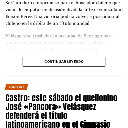
Será un duro compromiso para el boxeador chileno que
viene de empatar en decisión dividida ante el venezolano
Edixon Pérez. Una victoria podría volver a posicionar al
chileno en la órbita de un título mundial.
Velásquez se trasladará a la ciudad de Santiago para
finalizar el campamento de cara a este combate y
entrenará en el Club México, en compañía del
excampeón chileno y sudamericano Miguel “Aguja”
CONTINUAR LEYENDO
González que estará en la esquina del púgil de Quellón.
Wake es un experimentado boxeador de 36 años que
tiene dentro de sus rivales más notables al japonés
CASTRO
Takuma Inoue. Si bien nunca ha disputado un título
Castro: este sábado el quellonino
mundial, sí ha sido campeón de su país y ha peleado por
distintos títulos internacionales.
José «Pancora» Velásquez
defenderá el título
Pancora Velásquez viajará el próximo 29 de agosto para
latinoamericano en el Gimnasio
participar del evento que se realizará en el Convex