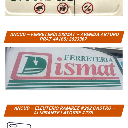
ANCUD – FERRETERÍA DISMAT – AVENIDA ARTURO
PRAT 44 (65) 2623367
ANCUD – ELEUTERIO RAMÍREZ #262 CASTRO –
ALMIRANTE LATORRE #275