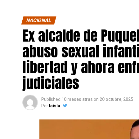
NACIONAL
Ex alcalde de Puqu
abuso sexual infant
libertad y ahora en
judiciales
Published
10 meses atras
on
20 octubre, 2025
Por
laisla