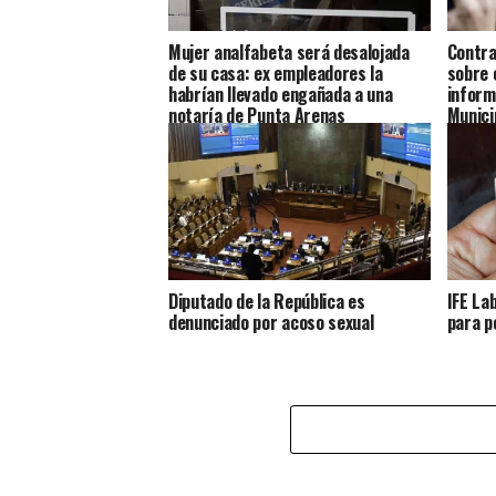
Mujer analfabeta será desalojada
Contra
de su casa: ex empleadores la
sobre 
habrían llevado engañada a una
inform
notaría de Punta Arenas
Munici
Diputado de la República es
IFE La
denunciado por acoso sexual
para p