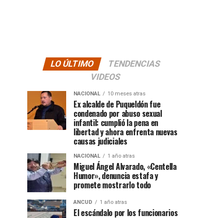
LO ÚLTIMO
TENDENCIAS
VIDEOS
NACIONAL
10 meses atras
Ex alcalde de Puqueldón fue
condenado por abuso sexual
infantil: cumplió la pena en
libertad y ahora enfrenta nuevas
causas judiciales
NACIONAL
1 año atras
Miguel Ángel Alvarado, «Centella
Humor», denuncia estafa y
promete mostrarlo todo
ANCUD
1 año atras
El escándalo por los funcionarios