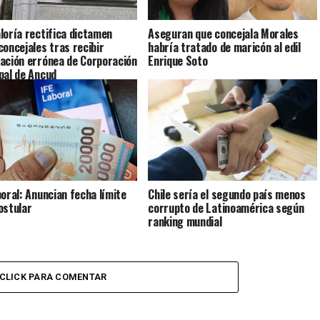
loría rectifica dictamen
Aseguran que concejala Morales
concejales tras recibir
habría tratado de maricón al edil
ación errónea de Corporación
Enrique Soto
pal de Ancud
boral: Anuncian fecha límite
Chile sería el segundo país menos
ostular
corrupto de Latinoamérica según
ranking mundial
CLICK PARA COMENTAR