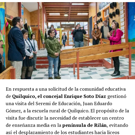
respaldo considerable entre los votantes, lo que se
refleja en la encuesta.
Las elecciones de octubre serán decisivas para Castro, y
los próximos días serán cruciales para todos los
candidatos en la recta final hacia las urnas.
En respuesta a una solicitud de la comunidad educativa
de
Quilquico, el concejal Enrique Soto Díaz
gestionó
una visita del Seremi de Educación, Juan Eduardo
Gómez, a la escuela rural de Quilquico. El propósito de la
visita fue discutir la necesidad de establecer un centro
de enseñanza media en la
península de Rilán
, evitando
así el desplazamiento de los estudiantes hacia liceos