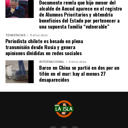
Documento revela que hijo menor del
como lo dice la Ley”,
recalcó el consejero de la
alcalde de Ancud aparece en el registro
provincia de Chiloé.
de Alumnos Prioritarios y obtendría
beneficios del Estado por pertenecer a
Cabe recordar que el consejero Francisco Cárcamo había
una supuesta familia “vulnerable”
planteado esta inquietud el pasado 20 de marzo en el
TENDENCIAS
8 años atras
Consejo Regional, logrando el acuerdo de todos los
Periodista chilote es besado en plena
consejeros para oficiar al Ministerio del ramo e invitar a
transmisión desde Rusia y genera
la Seremi de Bienes Nacionales para informar de la
opiniones divididas en redes sociales
situación.
INTERNACIONAL
4 años atras
Barco en China se partió en dos por un
El personero indicó que la aplicación del dictamen de
tifón en el mar: hay al menos 27
Contraloría había generado una tremenda
desaparecidos
contradicción entre ministerios, dado que por un lado el
Ministerio de Bienes Nacionales no entregaba títulos de
dominio y por otra parte el Ministerio de Vivienda
llamaba a postular a subsidios habitaciones rurales,
recalcando que para acceder a este beneficio, se deben
tener los títulos de dominio de los sitios.