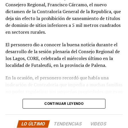
la comunidad en lo que fue su presentación al
Consejero Regional, Francisco Cárcamo, el nuevo
concejo municipal, donde ya evaluamos aportar a
dictamen de la Contraloría General de la Republica, que
este sueño con la futura compra de un terreno que
deja sin efecto la prohibición de saneamiento de títulos
permita el crecimiento de la escuela y así poder
de dominio de sitios inferiores a 5 mil metros cuadrados
albergar la enseñanza media que todos anhelamos.»
en sectores rurales.
«Es un orgullo aportar al sueño educativo de esta
El personero dio a conocer la buena noticia durante el
comunidad. Desde su equipo profesional han hecho
desarrollo de la sesión plenaria del Consejo Regional de
invaluables aportes a nuestra identidad. Son un
los Lagos, CORE, celebrada el miércoles último en la
grupo fantástico, con grandes liderazgos que hoy son
localidad de Futaleufú, en la provincia de Palena.
pioneros y vanguardistas en la educación rural de
nuestro país,»
concluyó.
En la ocasión, el personero recordó que había una
indicación de Contraloría que impedía a muchas familias
La gestión de Soto y la visita del Seremi de Educación
no poder regularizar sus pequeñas propiedades que eran
representan un paso significativo hacia la mejora y
inferiores a 5 mil metros cuadrados, pero fue el mismo
expansión de la educación en la península de Rilán,
CONTINUAR LEYENDO
organismo contralor que dispuso de otro dictamen la
atendiendo a las necesidades y aspiraciones de la
semana pasada, para dejar sin efecto la indicación
comunidad educativa local.
anterior.
LO ÚLTIMO
TENDENCIAS
VIDEOS