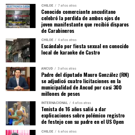
El Consejero Francisco Cárcamo insistió que el nuevo
CHILOE
7 años atras
dictamen de Contraloría es una buena noticia para
Conocido comerciante ancuditano
celebró la perdida de ambos ojos de
muchas familias que desde hace un tiempo venían
joven manifestante que recibió disparos
tramitando la regularización de sus sitios, aunque ahora
de Carabineros
también tendrán que responder con algunos requisitos
como por ejemplo tener un periodo de ocupación de la
CHILOE
4 años atras
Escándalo por fiesta sexual en conocido
propiedad por más de 5 años.
local de karaoke de Castro
“Efectivamente al interpretar el dictamen de
Contraloría, si bien es cierto, permite nuevamente
ANCUD
3 años atras
Padre del diputado Mauro González (RN)
sanear sitios, sobre la propiedad particular en el
se adjudicó cuatro licitaciones en la
sector rural específicamente, viene con algunas
municipalidad de Ancud por casi 300
precisiones y van a ser más rigurosos en la
millones de pesos
ocupación material, es decir, la persona que quiera
sanear tiene que tener un inmueble construido
INTERNACIONAL
4 años atras
Tenista de 16 años salió a dar
sobre el sitio, tiene que estar cerrado, tiene que
explicaciones sobre polémico registro
estar conectado idealmente a los servicios básicos,
de festejo con su padre en el US Open
idealmente a agua potable, luz eléctrica y tener
dominio de ocupación material por más de 5 años,
CHILOE
6 años atras