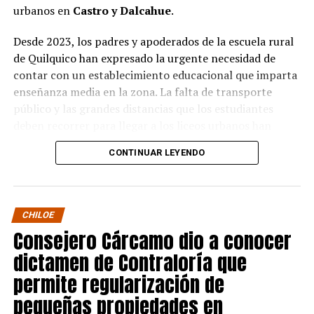
urbanos en
Castro y Dalcahue
.
Desde 2023, los padres y apoderados de la escuela rural
de Quilquico han expresado la urgente necesidad de
contar con un establecimiento educacional que imparta
enseñanza media en la zona. La falta de transporte
público y las grandes distancias que los estudiantes
deben recorrer para llegar a los liceos urbanos han
generado preocupaciones sobre el desapego familiar y el
CONTINUAR LEYENDO
aumento de la deserción escolar.
Durante la visita, el Seremi de Educación pudo conocer
de primera mano el proyecto educativo de la escuela, el
CHILOE
cual tiene una fuerte orientación cultural, ambiental e
Consejero Cárcamo dio a conocer
indígena. Los padres y apoderados presentaron sus
dictamen de Contraloría que
argumentos sobre la necesidad de avanzar en la
creación de un centro de enseñanza media en la
permite regularización de
península de Rilán.
pequeñas propiedades en