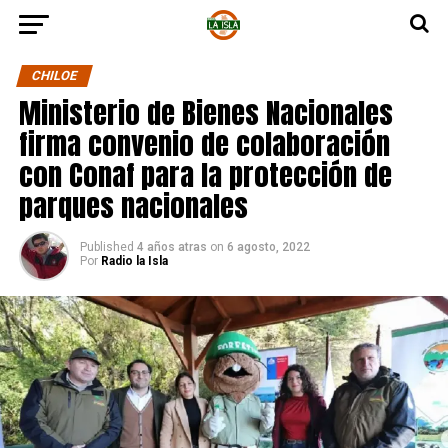
CHILOE
Ministerio de Bienes Nacionales
firma convenio de colaboración
con Conaf para la protección de
parques nacionales
Published
4 años atras
on
6 agosto, 2022
Por
Radio la Isla