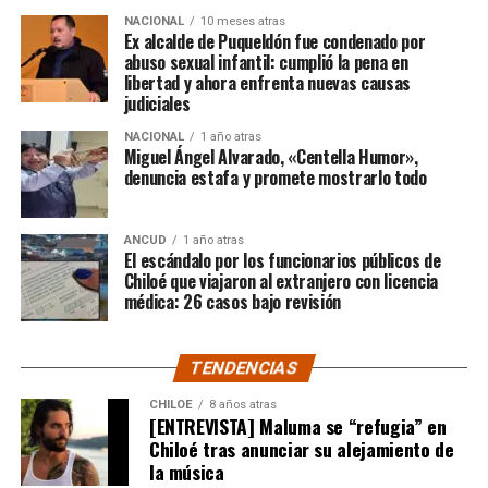
“En su minuto, lamentablemente hubo un dictamen
NACIONAL
10 meses atras
de Contraloría que prohibía los saneamientos de
Ex alcalde de Puqueldón fue condenado por
abuso sexual infantil: cumplió la pena en
sitios, sobre la Ley 2.695, y eso lo consideramos una
libertad y ahora enfrenta nuevas causas
medida injusta por un caso particular que ocurrió en
judiciales
Santiago y que estaba afectando a la gente de
NACIONAL
1 año atras
nuestra provincia. Afortunadamente un nuevo
Miguel Ángel Alvarado, «Centella Humor»,
dictamen de Contraloría General de la República
denuncia estafa y promete mostrarlo todo
deja sin efecto esa resolución y va a permitir
nuevamente que todas las carpetas de saneamiento
ANCUD
1 año atras
de títulos de dominios sobre la propiedad particular,
El escándalo por los funcionarios públicos de
vuelvan a seguir su tramitación y puedan obtener su
Chiloé que viajaron al extranjero con licencia
título de dominio”,
médica: 26 casos bajo revisión
expresó el Consejero Cárcamo.
Recordó que, en un caso puntual, un vecino de la
TENDENCIAS
comuna de Castro, que tenía un expediente que cumplía
con todos los antecedentes técnicos, administrativos y
CHILOE
8 años atras
[ENTREVISTA] Maluma se “refugia” en
jurídicos, solo le faltaba la inscripción en el Conservador
Chiloé tras anunciar su alejamiento de
de Bienes Raíces, pero su tramitación fue rechazada.
la música