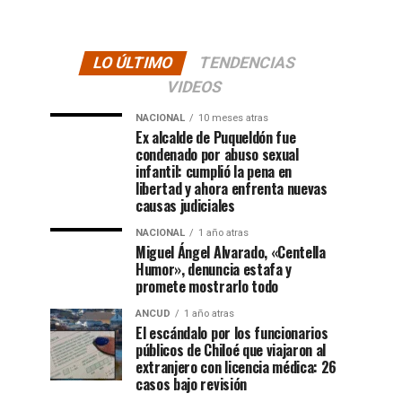
LO ÚLTIMO
TENDENCIAS
VIDEOS
NACIONAL
10 meses atras
Ex alcalde de Puqueldón fue
condenado por abuso sexual
infantil: cumplió la pena en
libertad y ahora enfrenta nuevas
causas judiciales
NACIONAL
1 año atras
Miguel Ángel Alvarado, «Centella
Humor», denuncia estafa y
promete mostrarlo todo
ANCUD
1 año atras
El escándalo por los funcionarios
públicos de Chiloé que viajaron al
extranjero con licencia médica: 26
casos bajo revisión