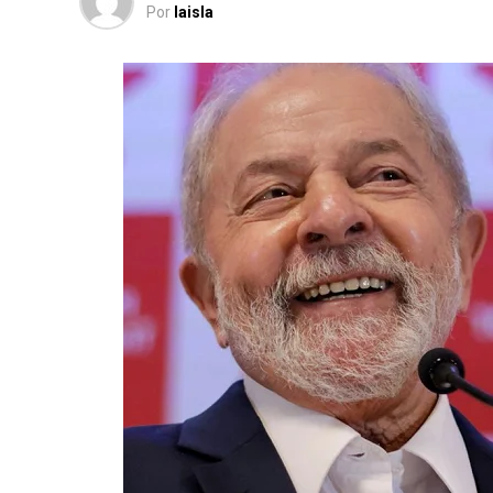
Por
laisla