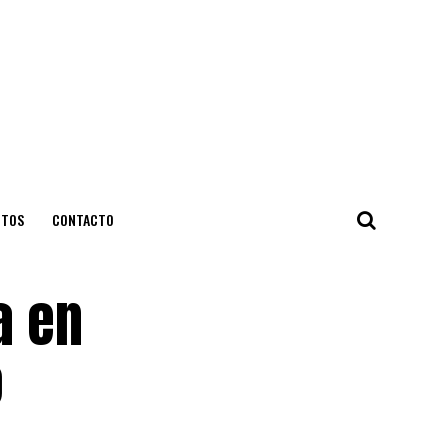
NTOS
CONTACTO
a en
o