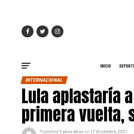
INICIO
DEPORT
INTERNACIONAL
Lula aplastaría 
primera vuelta,
Published
5 años atras
on
17 diciembre, 2021