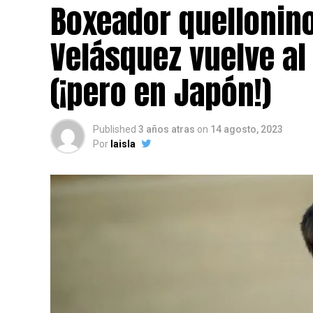
Boxeador quellonin
Velásquez vuelve al
(¡pero en Japón!)
Published
3 años atras
on
14 agosto, 2023
Por
laisla