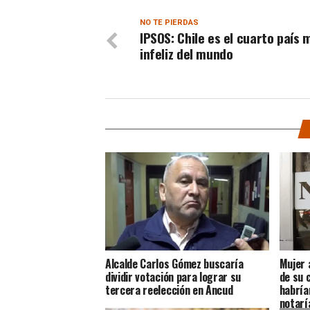
NO TE PIERDAS
IPSOS: Chile es el cuarto país 
infeliz del mundo
Alcalde Carlos Gómez buscaría
Mujer 
dividir votación para lograr su
de su 
tercera reelección en Ancud
habría
notarí