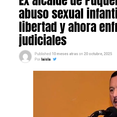
Ex alcalde de Puqu
abuso sexual infant
libertad y ahora en
judiciales
Published
10 meses atras
on
20 octubre, 2025
Por
laisla