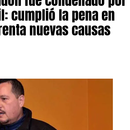
eldón fue condenado por
il: cumplió la pena en
frenta nuevas causas