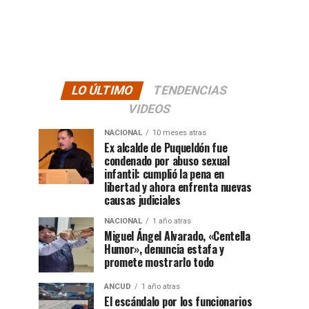
LO ÚLTIMO
TENDENCIAS
VIDEOS
NACIONAL
10 meses atras
Ex alcalde de Puqueldón fue
condenado por abuso sexual
infantil: cumplió la pena en
libertad y ahora enfrenta nuevas
causas judiciales
NACIONAL
1 año atras
Miguel Ángel Alvarado, «Centella
Humor», denuncia estafa y
promete mostrarlo todo
ANCUD
1 año atras
El escándalo por los funcionarios