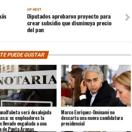
UP NEXT
más
Diputados aprobaron proyecto para
crear subsidio que disminuya precio
del pan
TE PUEDE GUSTAR
analfabeta será desalojada
Marco Enríquez-Ominami no
casa: ex empleadores la
descarta una nueva candidatura
n llevado engañada a una
presidencial
a de Punta Arenas