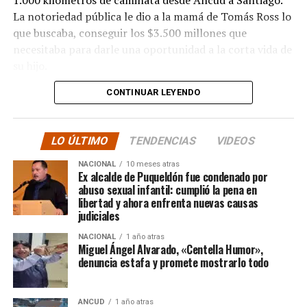
1.000 kilómetros de caminata desde Ancud a Santiago.
La notoriedad pública le dio a la mamá de Tomás Ross lo
que buscaba, conseguir los $3.500 millones que
necesitaba para darle una oportunidad a la corta vida de
su hijo.
CONTINUAR LEYENDO
La solidaridad y empatía de los chilenos en cada paso
recorrido fue tanta que el objetivo no solo se alcanzó,
sino que se superó con creces. De hecho, el último
LO ÚLTIMO
TENDENCIAS
VIDEOS
cómputo dado a conocer reveló la suma total de
$3.689.545.200.
NACIONAL
10 meses atras
Ex alcalde de Puqueldón fue condenado por
abuso sexual infantil: cumplió la pena en
Según Camila Gómez, el excedente de casi $200
libertad y ahora enfrenta nuevas causas
millones sería destinado
para los costos médicos
judiciales
asociados al suministro del Elevidys «porque los 3.500
NACIONAL
1 año atras
millones
solo incluye el frasco del fármaco y no los
Miguel Ángel Alvarado, «Centella Humor»,
otros gastos relacionados con los tres meses del
denuncia estafa y promete mostrarlo todo
tratamiento
«, indicó a Meganonoticias.cl
Pero, volviendo al principio, damos curso a una solicitud
ANCUD
1 año atras