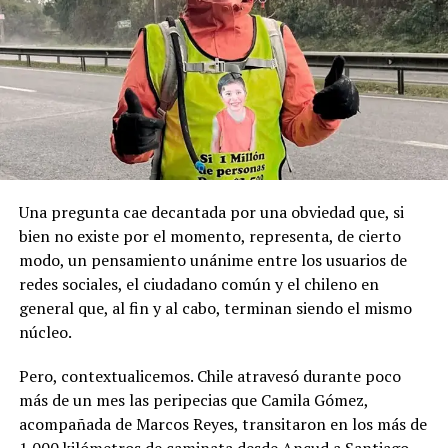
Pese a la gravedad a la gravedad de los hechos, no se
Recordemos que el 21 de Septiembre de 1883 se produjo
registraron declaraciones públicas de su partido ni
la Toma de Posesión del Estrecho de Magallanes, donde
sanciones políticas posteriores.
el capitán Juan Guillermos y 23 tripulantes a bordo de la
Goleta de Guerra Ancud de la Armada tomaron posesión
de estas tierras patagónicas donde izaron la bandera
nacional declarando este territorio como parte de Chile.
Una pregunta cae decantada por una obviedad que, si
bien no existe por el momento, representa, de cierto
modo, un pensamiento unánime entre los usuarios de
redes sociales, el ciudadano común y el chileno en
general que, al fin y al cabo, terminan siendo el mismo
núcleo.
Pero, contextualicemos. Chile atravesó durante poco
más de un mes las peripecias que Camila Gómez,
acompañada de Marcos Reyes, transitaron en los más de