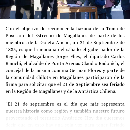
registrar antecedentes penales previos.
Estas circunstancias jurídicas, sumadas al
procedimiento abreviado, redujeron la posibilidad de un
cumplimiento efectivo en recinto penitenciario.
Con el objetivo de reconocer la hazaña de la Toma de
Posesión del Estrecho de Magallanes de parte de los
Indemnización a la víctima y nueva investigación
miembros de la Goleta Ancud, un 21 de Septiembre de
por ocultamiento de bienes
1883, es que la mañana del sábado el gobernador de la
Región de Magallanes Jorge Flies, el diputado Carlos
En el ámbito civil, el
Juzgado de Letras de Castro
dictó
Bianchi, el alcalde de Punta Arenas Claudio Radonich, el
en
septiembre de 2023
una sentencia que obliga a
concejal de la misma comuna Germán Flores y parte de
Pedro Montecinos a
pagar una indemnización total de
la comunidad chilota en Magallanes participaron de la
$120 millones
por concepto de daño moral:
firma para solicitar que el 21 de Septiembre sea feriado
en la Región de Magallanes y de la Antártica Chilena.
$80 millones
a favor de la víctima.
“El 21 de septiembre es el día que más representa
$40 millones
a favor de su madre.
nuestra historia como región y también nuestro futuro
Sin embargo, la Fiscalía abrió una nueva línea
proyectando el territorio Antártico. Hoy día queremos
investigativa luego de que se detectaran presuntas
decir que en esto hay una sola voz para tener feriado
maniobras para
eludir el pago de la indemnización
,