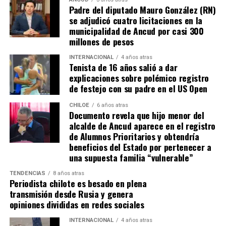
espera ese gesto por parte de la madre del pequeño
Padre del diputado Mauro González (RN)
Tomás, los pasos siguen quemando los pies de Fernando
se adjudicó cuatro licitaciones en la
en pos de que cada kilómetro recorrido, signifique más
municipalidad de Ancud por casi 300
que una llegada a Santiago, un arribo a la cura de su hijo
millones de pesos
Dante.
INTERNACIONAL
4 años atras
Tenista de 16 años salió a dar
Actualmente, Gómez se encuentra en Santiago
explicaciones sobre polémico registro
realizando trámites y participando como invitada en
de festejo con su padre en el US Open
distintos medios de comunicación. Aunque aún no tiene
una fecha exacta para su viaje a Estados Unidos, donde
CHILOE
6 años atras
Documento revela que hijo menor del
se administra el medicamento, indicó que esperan
alcalde de Ancud aparece en el registro
realizarlo «a mediados de junio».
de Alumnos Prioritarios y obtendría
beneficios del Estado por pertenecer a
Cabe destacar que, pese a que se logró reunir el dinero y,
una supuesta familia “vulnerable”
por ende, la meta se cumplió, continúan circulando por
TENDENCIAS
8 años atras
redes sociales, eventos a beneficios de Tomás Ross.
Periodista chilote es besado en plena
transmisión desde Rusia y genera
¿Como ayudar?
opiniones divididas en redes sociales
Instagram, Dante_contra_duchenne
INTERNACIONAL
4 años atras
Fernando Jara (padre)