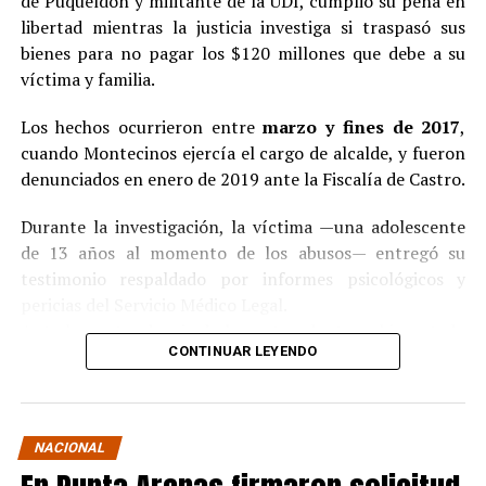
de Puqueldón y militante de la UDI, cumplió su pena en
libertad mientras la justicia investiga si traspasó sus
bienes para no pagar los $120 millones que debe a su
víctima y familia.
Los hechos ocurrieron entre
marzo y fines de 2017
,
cuando Montecinos ejercía el cargo de alcalde, y fueron
denunciados en enero de 2019 ante la Fiscalía de Castro.
Durante la investigación, la víctima —una adolescente
de 13 años al momento de los abusos— entregó su
testimonio respaldado por informes psicológicos y
pericias del Servicio Médico Legal.
Ante la contundencia de los antecedentes, el imputado
CONTINUAR LEYENDO
aceptó los cargos
en un procedimiento abreviado,
reconociendo su responsabilidad en los hechos.
La condena y el cumplimiento en libertad
NACIONAL
El
Juzgado de Garantía de Castro
dictó sentencia en