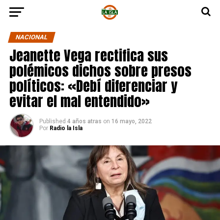
NACIONAL
Jeanette Vega rectifica sus
polémicos dichos sobre presos
políticos: «Debí diferenciar y
evitar el mal entendido»
Published
4 años atras
on
16 mayo, 2022
Por
Radio la Isla