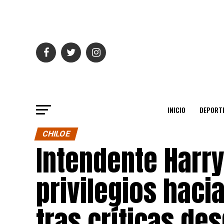
INICIO
DEPORT
CHILOE
Intendente Harr
privilegios haci
tras críticas de