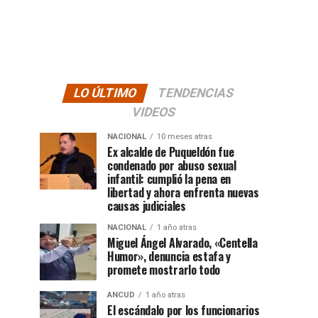
LO ÚLTIMO
TENDENCIAS
VIDEOS
NACIONAL
10 meses atras
Ex alcalde de Puqueldón fue
condenado por abuso sexual
infantil: cumplió la pena en
libertad y ahora enfrenta nuevas
causas judiciales
NACIONAL
1 año atras
Miguel Ángel Alvarado, «Centella
Humor», denuncia estafa y
promete mostrarlo todo
ANCUD
1 año atras
El escándalo por los funcionarios