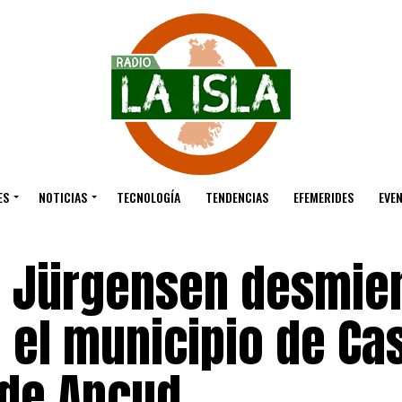
ES
NOTICIAS
TECNOLOGÍA
TENDENCIAS
EFEMERIDES
EVE
y Jürgensen desmie
a el municipio de Ca
sde Ancud