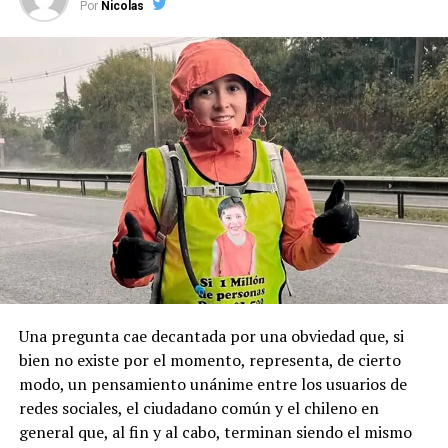
Por
Nicolas
El caso generó una profunda conmoción en la comuna
Sumado a esto, el alcalde Radonich, indicó que “lo que
de Puqueldón, donde Montecinos ejerció como
buscamos es que esta fecha sea un feriado regional
autoridad y mantenía vínculos con sectores políticos
permanente y se haga justicia con esta posesión
locales, principalmente de derecha.
geopolítica que es tan importante”.
Pese a la gravedad a la gravedad de los hechos, no se
Recordemos que el 21 de Septiembre de 1883 se produjo
registraron declaraciones públicas de su partido ni
la Toma de Posesión del Estrecho de Magallanes, donde
sanciones políticas posteriores.
el capitán Juan Guillermos y 23 tripulantes a bordo de la
Goleta de Guerra Ancud de la Armada tomaron posesión
de estas tierras patagónicas donde izaron la bandera
nacional declarando este territorio como parte de Chile.
Una pregunta cae decantada por una obviedad que, si
bien no existe por el momento, representa, de cierto
modo, un pensamiento unánime entre los usuarios de
redes sociales, el ciudadano común y el chileno en
general que, al fin y al cabo, terminan siendo el mismo