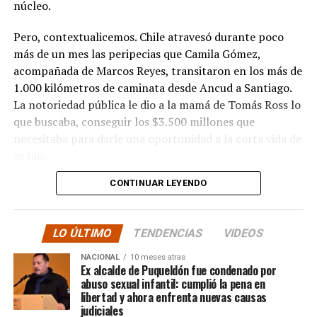
núcleo.
Pero, contextualicemos. Chile atravesó durante poco
más de un mes las peripecias que Camila Gómez,
acompañada de Marcos Reyes, transitaron en los más de
1.000 kilómetros de caminata desde Ancud a Santiago.
La notoriedad pública le dio a la mamá de Tomás Ross lo
que buscaba, conseguir los $3.500 millones que
necesitaba para darle una oportunidad a la corta vida de
su hijo.
CONTINUAR LEYENDO
La solidaridad y empatía de los chilenos en cada paso
recorrido fue tanta que el objetivo no solo se alcanzó,
sino que se superó con creces. De hecho, el último
LO ÚLTIMO
TENDENCIAS
VIDEOS
cómputo dado a conocer reveló la suma total de
$3.689.545.200.
NACIONAL
10 meses atras
Ex alcalde de Puqueldón fue condenado por
abuso sexual infantil: cumplió la pena en
Según Camila Gómez, el excedente de casi $200
libertad y ahora enfrenta nuevas causas
millones sería destinado
para los costos médicos
judiciales