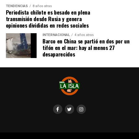
por ende, la meta se cumplió, continúan circulando por
TENDENCIAS
8 años atras
redes sociales, eventos a beneficios de Tomás Ross.
Periodista chilote es besado en plena
transmisión desde Rusia y genera
¿Como ayudar?
opiniones divididas en redes sociales
Instagram, Dante_contra_duchenne
INTERNACIONAL
4 años atras
Fernando Jara (padre)
Barco en China se partió en dos por un
19.968.680-1
tifón en el mar: hay al menos 27
Banco Falabella, cuenta corriente
desaparecidos
11510154944
fernandokine1998@gmail.com