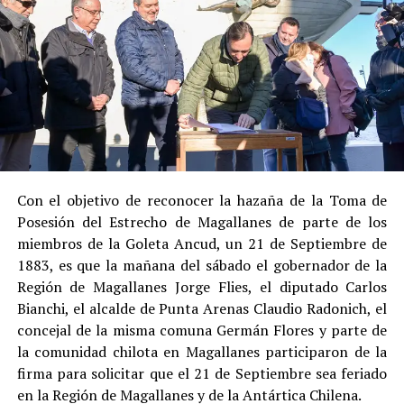
Su
colaboración sustancial con la investigación
,
al admitir los hechos.
Su
conducta anterior irreprochable
, al no
registrar antecedentes penales previos.
Estas circunstancias jurídicas, sumadas al
procedimiento abreviado, redujeron la posibilidad de un
cumplimiento efectivo en recinto penitenciario.
Con el objetivo de reconocer la hazaña de la Toma de
Posesión del Estrecho de Magallanes de parte de los
Indemnización a la víctima y nueva investigación
miembros de la Goleta Ancud, un 21 de Septiembre de
por ocultamiento de bienes
1883, es que la mañana del sábado el gobernador de la
Región de Magallanes Jorge Flies, el diputado Carlos
En el ámbito civil, el
Juzgado de Letras de Castro
dictó
Bianchi, el alcalde de Punta Arenas Claudio Radonich, el
en
septiembre de 2023
una sentencia que obliga a
concejal de la misma comuna Germán Flores y parte de
Pedro Montecinos a
pagar una indemnización total de
la comunidad chilota en Magallanes participaron de la
$120 millones
por concepto de daño moral:
firma para solicitar que el 21 de Septiembre sea feriado
en la Región de Magallanes y de la Antártica Chilena.
$80 millones
a favor de la víctima.