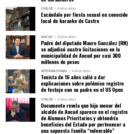
sociales, el pedido de donar ese excedente al Dante Jara
resuena desde todo Chiloé, cuna del apoyo recibido por
CHILOE
4 años atras
Escándalo por fiesta sexual en conocido
parte de Camila Gómez, hasta nuestro lejano norte. Es
local de karaoke de Castro
que, a diferencia del conocido dicho, en este caso, todos
los caminos conducen a… La Moneda y, mientras se
espera ese gesto por parte de la madre del pequeño
ANCUD
3 años atras
Padre del diputado Mauro González (RN)
Tomás, los pasos siguen quemando los pies de Fernando
se adjudicó cuatro licitaciones en la
en pos de que cada kilómetro recorrido, signifique más
municipalidad de Ancud por casi 300
que una llegada a Santiago, un arribo a la cura de su hijo
millones de pesos
Dante.
INTERNACIONAL
4 años atras
Tenista de 16 años salió a dar
Actualmente, Gómez se encuentra en Santiago
explicaciones sobre polémico registro
realizando trámites y participando como invitada en
de festejo con su padre en el US Open
distintos medios de comunicación. Aunque aún no tiene
una fecha exacta para su viaje a Estados Unidos, donde
CHILOE
6 años atras
Documento revela que hijo menor del
se administra el medicamento, indicó que esperan
alcalde de Ancud aparece en el registro
realizarlo «a mediados de junio».
de Alumnos Prioritarios y obtendría
beneficios del Estado por pertenecer a
Cabe destacar que, pese a que se logró reunir el dinero y,
una supuesta familia “vulnerable”