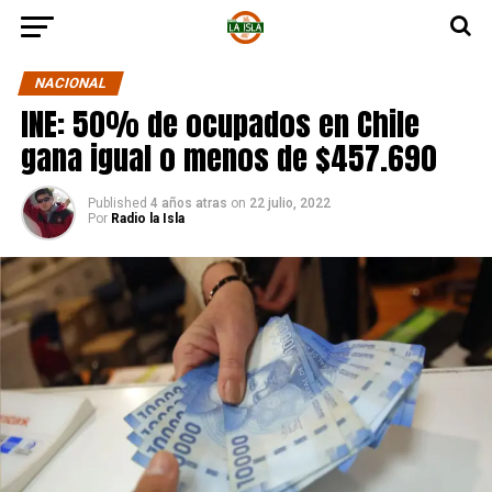
NACIONAL
INE: 50% de ocupados en Chile
gana igual o menos de $457.690
Published
4 años atras
on
22 julio, 2022
Por
Radio la Isla