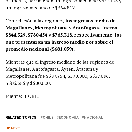
ocupadas, percibiendo un ingreso medio de $427.103 y
un ingreso mediano de $364.812.
Con relación a las regiones,
los ingresos medio de
Magallanes, Metropolitana y Antofagasta fueron
$844.329, $780.454 y $765.318, respectivamente, los
que presentaron un ingreso medio por sobre el
promedio nacional ($681.039).
Mientras que el ingreso mediano de las regiones de
Magallanes, Antofagasta, Aysén, Atacama y
Metropolitana fue $587.754, $570.000, $537.086,
$506.685 y $500.000.
Fuente: BIOBIO
RELATED TOPICS:
CHILE
ECONOMÍA
NACIONAL
UP NEXT