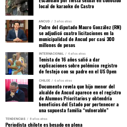
parte de Camila Gómez, hasta nuestro lejano norte. Es
local de karaoke de Castro
que, a diferencia del conocido dicho, en este caso, todos
los caminos conducen a… La Moneda y, mientras se
espera ese gesto por parte de la madre del pequeño
ANCUD
3 años atras
Padre del diputado Mauro González (RN)
Tomás, los pasos siguen quemando los pies de Fernando
se adjudicó cuatro licitaciones en la
en pos de que cada kilómetro recorrido, signifique más
municipalidad de Ancud por casi 300
que una llegada a Santiago, un arribo a la cura de su hijo
millones de pesos
Dante.
INTERNACIONAL
4 años atras
Tenista de 16 años salió a dar
Actualmente, Gómez se encuentra en Santiago
explicaciones sobre polémico registro
realizando trámites y participando como invitada en
de festejo con su padre en el US Open
distintos medios de comunicación. Aunque aún no tiene
una fecha exacta para su viaje a Estados Unidos, donde
CHILOE
6 años atras
Documento revela que hijo menor del
se administra el medicamento, indicó que esperan
alcalde de Ancud aparece en el registro
realizarlo «a mediados de junio».
de Alumnos Prioritarios y obtendría
beneficios del Estado por pertenecer a
Cabe destacar que, pese a que se logró reunir el dinero y,
una supuesta familia “vulnerable”
por ende, la meta se cumplió, continúan circulando por
TENDENCIAS
8 años atras
redes sociales, eventos a beneficios de Tomás Ross.
Periodista chilote es besado en plena