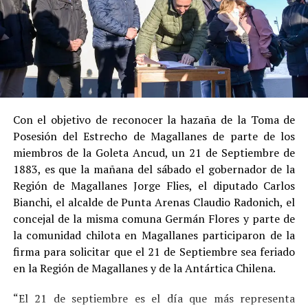
al admitir los hechos.
Su
conducta anterior irreprochable
, al no
registrar antecedentes penales previos.
Estas circunstancias jurídicas, sumadas al
procedimiento abreviado, redujeron la posibilidad de un
cumplimiento efectivo en recinto penitenciario.
Con el objetivo de reconocer la hazaña de la Toma de
Posesión del Estrecho de Magallanes de parte de los
Indemnización a la víctima y nueva investigación
miembros de la Goleta Ancud, un 21 de Septiembre de
por ocultamiento de bienes
1883, es que la mañana del sábado el gobernador de la
Región de Magallanes Jorge Flies, el diputado Carlos
En el ámbito civil, el
Juzgado de Letras de Castro
dictó
Bianchi, el alcalde de Punta Arenas Claudio Radonich, el
en
septiembre de 2023
una sentencia que obliga a
concejal de la misma comuna Germán Flores y parte de
Pedro Montecinos a
pagar una indemnización total de
la comunidad chilota en Magallanes participaron de la
$120 millones
por concepto de daño moral:
firma para solicitar que el 21 de Septiembre sea feriado
en la Región de Magallanes y de la Antártica Chilena.
$80 millones
a favor de la víctima.
“El 21 de septiembre es el día que más representa
$40 millones
a favor de su madre.