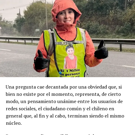
buscamos es que esta fecha sea un feriado regional
autoridad y mantenía vínculos con sectores políticos
permanente y se haga justicia con esta posesión
locales, principalmente de derecha.
geopolítica que es tan importante”.
Pese a la gravedad a la gravedad de los hechos, no se
Recordemos que el 21 de Septiembre de 1883 se produjo
registraron declaraciones públicas de su partido ni
la Toma de Posesión del Estrecho de Magallanes, donde
sanciones políticas posteriores.
el capitán Juan Guillermos y 23 tripulantes a bordo de la
Goleta de Guerra Ancud de la Armada tomaron posesión
de estas tierras patagónicas donde izaron la bandera
nacional declarando este territorio como parte de Chile.
Una pregunta cae decantada por una obviedad que, si
bien no existe por el momento, representa, de cierto
modo, un pensamiento unánime entre los usuarios de
redes sociales, el ciudadano común y el chileno en
general que, al fin y al cabo, terminan siendo el mismo
núcleo.