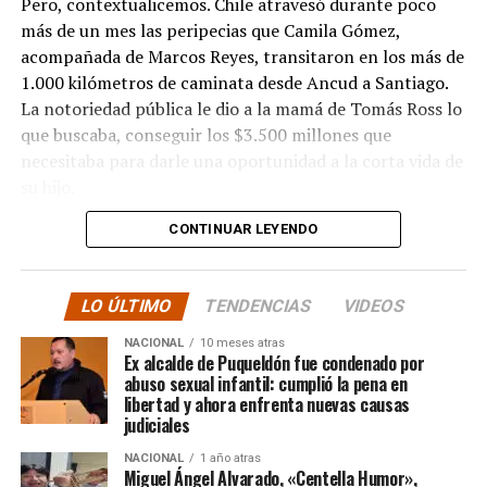
Pero, contextualicemos. Chile atravesó durante poco
más de un mes las peripecias que Camila Gómez,
acompañada de Marcos Reyes, transitaron en los más de
1.000 kilómetros de caminata desde Ancud a Santiago.
La notoriedad pública le dio a la mamá de Tomás Ross lo
que buscaba, conseguir los $3.500 millones que
necesitaba para darle una oportunidad a la corta vida de
su hijo.
CONTINUAR LEYENDO
La solidaridad y empatía de los chilenos en cada paso
recorrido fue tanta que el objetivo no solo se alcanzó,
sino que se superó con creces. De hecho, el último
LO ÚLTIMO
TENDENCIAS
VIDEOS
cómputo dado a conocer reveló la suma total de
$3.689.545.200.
NACIONAL
10 meses atras
Ex alcalde de Puqueldón fue condenado por
abuso sexual infantil: cumplió la pena en
Según Camila Gómez, el excedente de casi $200
libertad y ahora enfrenta nuevas causas
millones sería destinado
para los costos médicos
judiciales
asociados al suministro del Elevidys «porque los 3.500
NACIONAL
1 año atras
millones
solo incluye el frasco del fármaco y no los
Miguel Ángel Alvarado, «Centella Humor»,