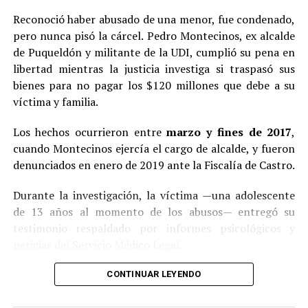
Reconoció haber abusado de una menor, fue condenado,
pero nunca pisó la cárcel. Pedro Montecinos, ex alcalde
de Puqueldón y militante de la UDI, cumplió su pena en
libertad mientras la justicia investiga si traspasó sus
bienes para no pagar los $120 millones que debe a su
víctima y familia.
Los hechos ocurrieron entre
marzo y fines de 2017
,
cuando Montecinos ejercía el cargo de alcalde, y fueron
denunciados en enero de 2019 ante la Fiscalía de Castro.
Durante la investigación, la víctima —una adolescente
de 13 años al momento de los abusos— entregó su
testimonio respaldado por informes psicológicos y
pericias del Servicio Médico Legal.
Ante la contundencia de los antecedentes, el imputado
CONTINUAR LEYENDO
aceptó los cargos
en un procedimiento abreviado,
reconociendo su responsabilidad en los hechos.