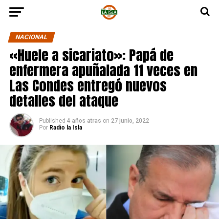
NACIONAL
«Huele a sicariato»: Papá de
enfermera apuñalada 11 veces en
Las Condes entregó nuevos
detalles del ataque
Published
4 años atras
on
27 junio, 2022
Por
Radio la Isla