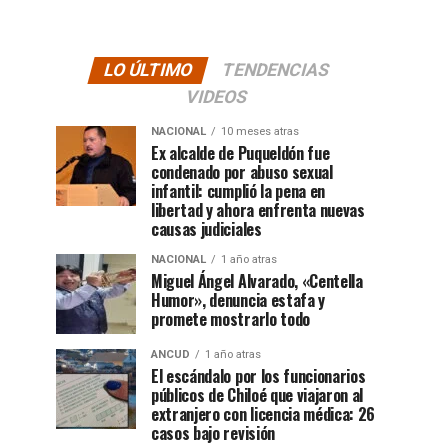
LO ÚLTIMO
TENDENCIAS
VIDEOS
NACIONAL
10 meses atras
Ex alcalde de Puqueldón fue
condenado por abuso sexual
infantil: cumplió la pena en
libertad y ahora enfrenta nuevas
causas judiciales
NACIONAL
1 año atras
Miguel Ángel Alvarado, «Centella
Humor», denuncia estafa y
promete mostrarlo todo
ANCUD
1 año atras
El escándalo por los funcionarios
públicos de Chiloé que viajaron al
extranjero con licencia médica: 26
casos bajo revisión