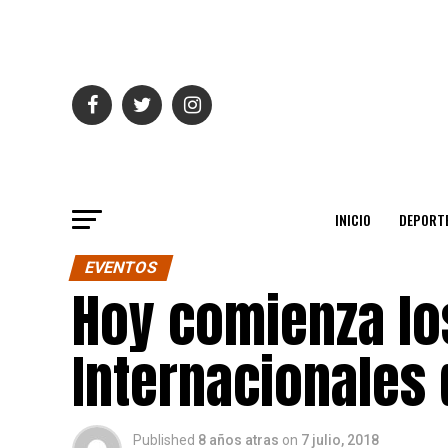
INICIO
DEPORT
EVENTOS
Hoy comienza lo
Internacionales
Published
8 años atras
on
7 julio, 2018