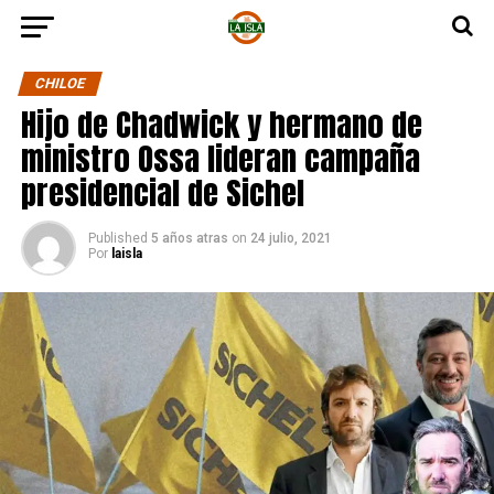
CHILOE
Hijo de Chadwick y hermano de
ministro Ossa lideran campaña
presidencial de Sichel
Published
5 años atras
on
24 julio, 2021
Por
laisla