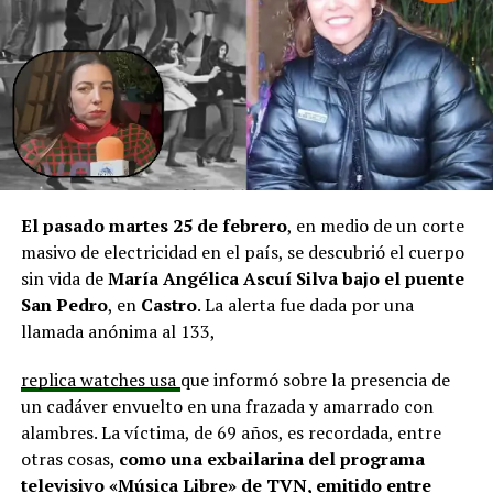
agregando que en su comuna tienen iniciativas
aprobadas que aún esperan financiamiento, como la
infraestructura del Club Deportivo Bernardo O’Higgins
y el cierre perimetral del Club Deportivo Aucar, obras
fundamentales para el desarrollo comunitario.
El alcalde de Quemchi, Javier Ugarte
, expresó una
situación similar, señalando que en su comuna tienen
proyectos elegibles tanto en PMU como en PMB, pero
El pasado martes 25 de febrero
, en medio de un corte
que hasta la fecha no han recibido respuesta clara sobre
masivo de electricidad en el país, se descubrió el cuerpo
si se entregarán los recursos.
“Preocupa esta situación,
sin vida de
María Angélica Ascuí Silva
bajo el puente
estos son proyectos que vienen trabajándose desde
San Pedro
, en
Castro
. La alerta fue dada por una
hace tiempo y que hoy están en riesgo por la falta de
llamada anónima al 133,
financiamiento”,
declaró.
replica watches usa
que informó sobre la presencia de
En la comuna de
Curaco de Vélez, la alcaldesa Javiera
un cadáver envuelto en una frazada y amarrado con
Yáñez
indicó que históricamente la Subdere ha apoyado
alambres. La víctima, de 69 años, es recordada, entre
a los municipios en diversos proyectos y que confía en
otras cosas,
como una exbailarina del programa
que durante el año se asignen nuevos recursos, aunque
televisivo «Música Libre» de TVN, emitido entre