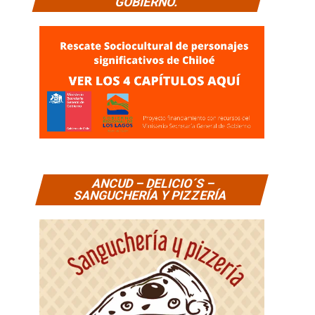
GOBIERNO.
ANCUD – DELICIO´S –
SANGUCHERÍA Y PIZZERÍA