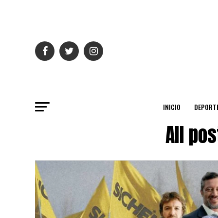
INICIO
DEPORT
All po