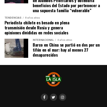
de Alumnos Prioritarios y obtendría
beneficios del Estado por pertenecer a
Cabe destacar que, pese a que se logró reunir el dinero y,
una supuesta familia “vulnerable”
por ende, la meta se cumplió, continúan circulando por
TENDENCIAS
8 años atras
redes sociales, eventos a beneficios de Tomás Ross.
Periodista chilote es besado en plena
transmisión desde Rusia y genera
¿Como ayudar?
opiniones divididas en redes sociales
Instagram, Dante_contra_duchenne
INTERNACIONAL
4 años atras
Fernando Jara (padre)
Barco en China se partió en dos por un
19.968.680-1
tifón en el mar: hay al menos 27
Banco Falabella, cuenta corriente
desaparecidos
11510154944
fernandokine1998@gmail.com