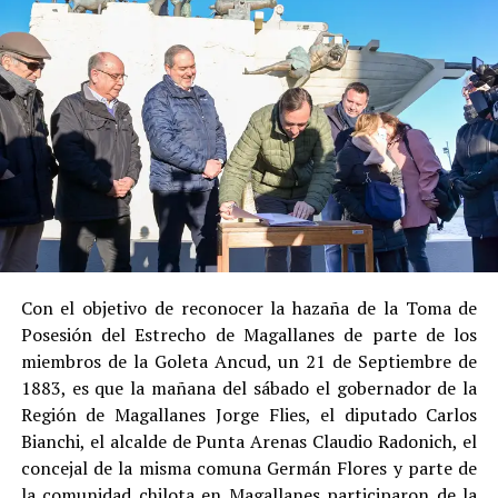
Entre las razones que permitieron esta medida, según la
Justicia, se consideraron dos
atenuantes
:
Su
colaboración sustancial con la investigación
,
al admitir los hechos.
Su
conducta anterior irreprochable
, al no
registrar antecedentes penales previos.
Estas circunstancias jurídicas, sumadas al
procedimiento abreviado, redujeron la posibilidad de un
cumplimiento efectivo en recinto penitenciario.
Con el objetivo de reconocer la hazaña de la Toma de
Posesión del Estrecho de Magallanes de parte de los
Indemnización a la víctima y nueva investigación
miembros de la Goleta Ancud, un 21 de Septiembre de
por ocultamiento de bienes
1883, es que la mañana del sábado el gobernador de la
Región de Magallanes Jorge Flies, el diputado Carlos
En el ámbito civil, el
Juzgado de Letras de Castro
dictó
Bianchi, el alcalde de Punta Arenas Claudio Radonich, el
en
septiembre de 2023
una sentencia que obliga a
concejal de la misma comuna Germán Flores y parte de
Pedro Montecinos a
pagar una indemnización total de
la comunidad chilota en Magallanes participaron de la