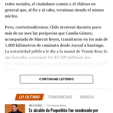
redes sociales, el ciudadano común y el chileno en
general que, al fin y al cabo, terminan siendo el mismo
núcleo.
Pero, contextualicemos. Chile atravesó durante poco
más de un mes las peripecias que Camila Gómez,
acompañada de Marcos Reyes, transitaron en los más de
1.000 kilómetros de caminata desde Ancud a Santiago.
La notoriedad pública le dio a la mamá de Tomás Ross lo
que buscaba, conseguir los $3.500 millones que
necesitaba para darle una oportunidad a la corta vida de
su hijo.
CONTINUAR LEYENDO
La solidaridad y empatía de los chilenos en cada paso
recorrido fue tanta que el objetivo no solo se alcanzó,
sino que se superó con creces. De hecho, el último
LO ÚLTIMO
TENDENCIAS
VIDEOS
cómputo dado a conocer reveló la suma total de
$3.689.545.200.
NACIONAL
10 meses atras
Ex alcalde de Puqueldón fue condenado por