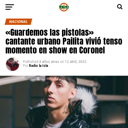
NACIONAL
«Guardemos las pistolas»
cantante urbano Pailita vivió tenso
momento en show en Coronel
Published
4 años atras
on
12 abril, 2022
Por
Radio la Isla