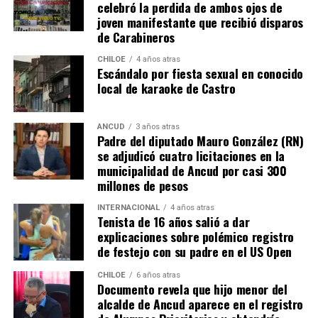
celebró la perdida de ambos ojos de
joven manifestante que recibió disparos
Voces al unísono se escuchan y se repiten en redes
de Carabineros
sociales, el pedido de donar ese excedente al Dante Jara
resuena desde todo Chiloé, cuna del apoyo recibido por
CHILOE
4 años atras
Escándalo por fiesta sexual en conocido
parte de Camila Gómez, hasta nuestro lejano norte. Es
local de karaoke de Castro
que, a diferencia del conocido dicho, en este caso, todos
los caminos conducen a… La Moneda y, mientras se
espera ese gesto por parte de la madre del pequeño
ANCUD
3 años atras
Padre del diputado Mauro González (RN)
Tomás, los pasos siguen quemando los pies de Fernando
se adjudicó cuatro licitaciones en la
en pos de que cada kilómetro recorrido, signifique más
municipalidad de Ancud por casi 300
que una llegada a Santiago, un arribo a la cura de su hijo
millones de pesos
Dante.
INTERNACIONAL
4 años atras
Tenista de 16 años salió a dar
Actualmente, Gómez se encuentra en Santiago
explicaciones sobre polémico registro
realizando trámites y participando como invitada en
de festejo con su padre en el US Open
distintos medios de comunicación. Aunque aún no tiene
una fecha exacta para su viaje a Estados Unidos, donde
CHILOE
6 años atras
Documento revela que hijo menor del
se administra el medicamento, indicó que esperan
alcalde de Ancud aparece en el registro
realizarlo «a mediados de junio».