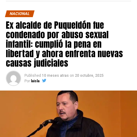
NACIONAL
Ex alcalde de Puqueldón fue
condenado por abuso sexual
infantil: cumplió la pena en
libertad y ahora enfrenta nuevas
causas judiciales
Published
10 meses atras
on
20 octubre, 2025
Por
laisla