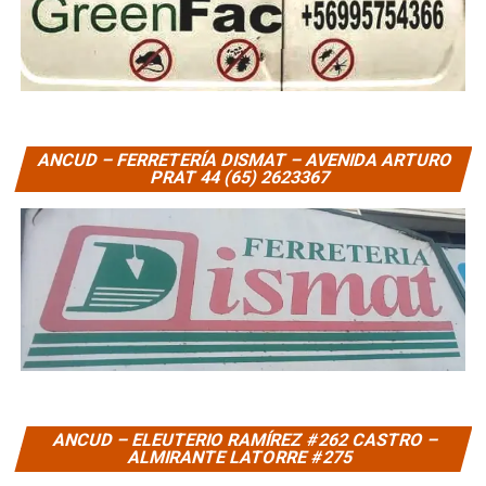
ANCUD – FERRETERÍA DISMAT – AVENIDA ARTURO
PRAT 44 (65) 2623367
ANCUD – ELEUTERIO RAMÍREZ #262 CASTRO –
ALMIRANTE LATORRE #275