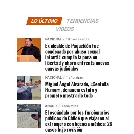
LO ÚLTIMO
TENDENCIAS
VIDEOS
NACIONAL
10 meses atras
Ex alcalde de Puqueldón fue
condenado por abuso sexual
infantil: cumplió la pena en
libertad y ahora enfrenta nuevas
causas judiciales
NACIONAL
1 año atras
Miguel Ángel Alvarado, «Centella
Humor», denuncia estafa y
promete mostrarlo todo
ANCUD
1 año atras
El escándalo por los funcionarios
públicos de Chiloé que viajaron al
extranjero con licencia médica: 26
casos bajo revisión