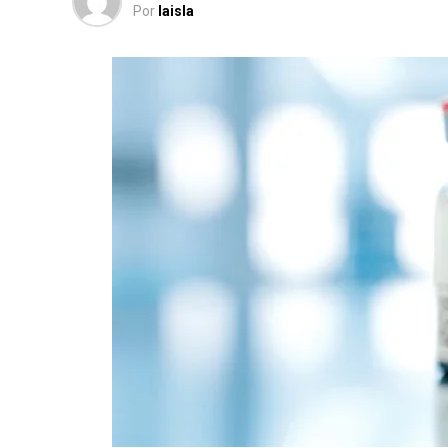
Por
laisla