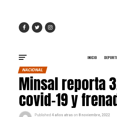
INICIO
DEPORT
NACIONAL
Minsal reporta 
covid-19 y frena
Published
4 años atras
on
8 noviembre, 2022