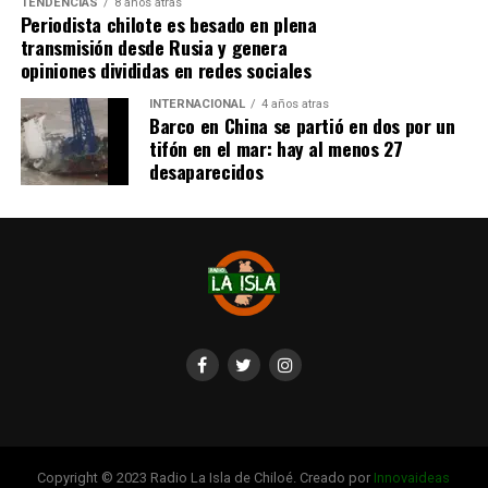
TENDENCIAS
8 años atras
redes sociales, eventos a beneficios de Tomás Ross.
Periodista chilote es besado en plena
transmisión desde Rusia y genera
¿Como ayudar?
opiniones divididas en redes sociales
Instagram, Dante_contra_duchenne
INTERNACIONAL
4 años atras
Fernando Jara (padre)
Barco en China se partió en dos por un
19.968.680-1
tifón en el mar: hay al menos 27
Banco Falabella, cuenta corriente
desaparecidos
11510154944
fernandokine1998@gmail.com
Copyright © 2023 Radio La Isla de Chiloé. Creado por
Innovaideas