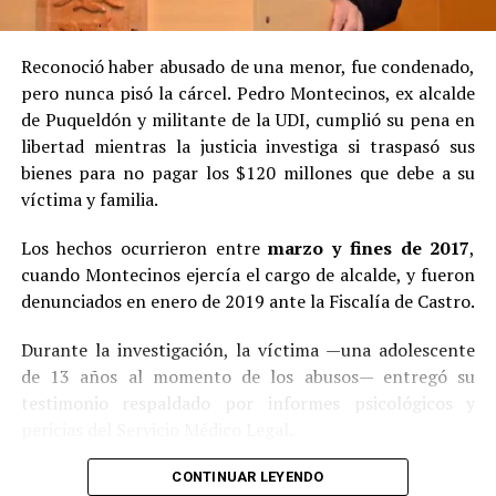
Reconoció haber abusado de una menor, fue condenado,
pero nunca pisó la cárcel. Pedro Montecinos, ex alcalde
de Puqueldón y militante de la UDI, cumplió su pena en
libertad mientras la justicia investiga si traspasó sus
bienes para no pagar los $120 millones que debe a su
víctima y familia.
Los hechos ocurrieron entre
marzo y fines de 2017
,
cuando Montecinos ejercía el cargo de alcalde, y fueron
denunciados en enero de 2019 ante la Fiscalía de Castro.
Durante la investigación, la víctima —una adolescente
de 13 años al momento de los abusos— entregó su
testimonio respaldado por informes psicológicos y
pericias del Servicio Médico Legal.
Ante la contundencia de los antecedentes, el imputado
CONTINUAR LEYENDO
aceptó los cargos
en un procedimiento abreviado,