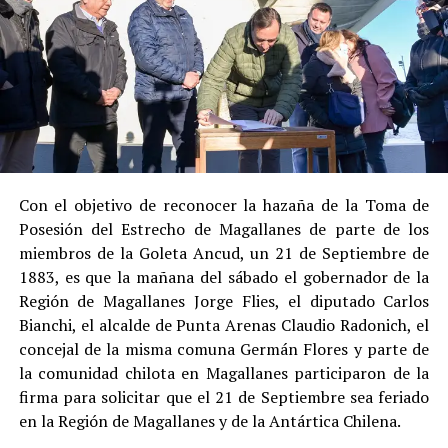
Su
colaboración sustancial con la investigación
,
al admitir los hechos.
Su
conducta anterior irreprochable
, al no
registrar antecedentes penales previos.
Estas circunstancias jurídicas, sumadas al
procedimiento abreviado, redujeron la posibilidad de un
cumplimiento efectivo en recinto penitenciario.
Con el objetivo de reconocer la hazaña de la Toma de
Posesión del Estrecho de Magallanes de parte de los
Indemnización a la víctima y nueva investigación
miembros de la Goleta Ancud, un 21 de Septiembre de
por ocultamiento de bienes
1883, es que la mañana del sábado el gobernador de la
Región de Magallanes Jorge Flies, el diputado Carlos
En el ámbito civil, el
Juzgado de Letras de Castro
dictó
Bianchi, el alcalde de Punta Arenas Claudio Radonich, el
en
septiembre de 2023
una sentencia que obliga a
concejal de la misma comuna Germán Flores y parte de
Pedro Montecinos a
pagar una indemnización total de
la comunidad chilota en Magallanes participaron de la
$120 millones
por concepto de daño moral:
firma para solicitar que el 21 de Septiembre sea feriado
en la Región de Magallanes y de la Antártica Chilena.
$80 millones
a favor de la víctima.