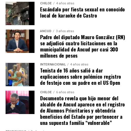
resuena desde todo Chiloé, cuna del apoyo recibido por
CHILOE
4 años atras
Escándalo por fiesta sexual en conocido
parte de Camila Gómez, hasta nuestro lejano norte. Es
local de karaoke de Castro
que, a diferencia del conocido dicho, en este caso, todos
los caminos conducen a… La Moneda y, mientras se
espera ese gesto por parte de la madre del pequeño
ANCUD
3 años atras
Padre del diputado Mauro González (RN)
Tomás, los pasos siguen quemando los pies de Fernando
se adjudicó cuatro licitaciones en la
en pos de que cada kilómetro recorrido, signifique más
municipalidad de Ancud por casi 300
que una llegada a Santiago, un arribo a la cura de su hijo
millones de pesos
Dante.
INTERNACIONAL
4 años atras
Tenista de 16 años salió a dar
Actualmente, Gómez se encuentra en Santiago
explicaciones sobre polémico registro
realizando trámites y participando como invitada en
de festejo con su padre en el US Open
distintos medios de comunicación. Aunque aún no tiene
una fecha exacta para su viaje a Estados Unidos, donde
CHILOE
6 años atras
Documento revela que hijo menor del
se administra el medicamento, indicó que esperan
alcalde de Ancud aparece en el registro
realizarlo «a mediados de junio».
de Alumnos Prioritarios y obtendría
beneficios del Estado por pertenecer a
Cabe destacar que, pese a que se logró reunir el dinero y,
una supuesta familia “vulnerable”
por ende, la meta se cumplió, continúan circulando por