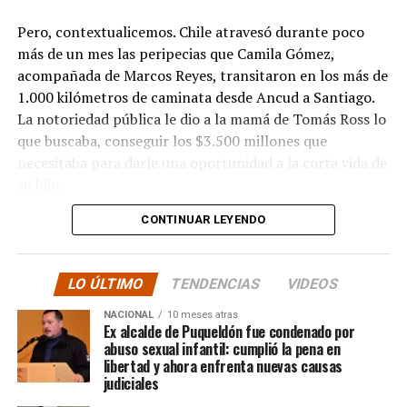
Pero, contextualicemos. Chile atravesó durante poco
más de un mes las peripecias que Camila Gómez,
acompañada de Marcos Reyes, transitaron en los más de
1.000 kilómetros de caminata desde Ancud a Santiago.
La notoriedad pública le dio a la mamá de Tomás Ross lo
que buscaba, conseguir los $3.500 millones que
necesitaba para darle una oportunidad a la corta vida de
su hijo.
CONTINUAR LEYENDO
La solidaridad y empatía de los chilenos en cada paso
recorrido fue tanta que el objetivo no solo se alcanzó,
sino que se superó con creces. De hecho, el último
LO ÚLTIMO
TENDENCIAS
VIDEOS
cómputo dado a conocer reveló la suma total de
$3.689.545.200.
NACIONAL
10 meses atras
Ex alcalde de Puqueldón fue condenado por
abuso sexual infantil: cumplió la pena en
Según Camila Gómez, el excedente de casi $200
libertad y ahora enfrenta nuevas causas
millones sería destinado
para los costos médicos
judiciales
asociados al suministro del Elevidys «porque los 3.500