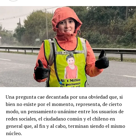
El caso generó una profunda conmoción en la comuna
Sumado a esto, el alcalde Radonich, indicó que “lo que
de Puqueldón, donde Montecinos ejerció como
buscamos es que esta fecha sea un feriado regional
autoridad y mantenía vínculos con sectores políticos
permanente y se haga justicia con esta posesión
locales, principalmente de derecha.
geopolítica que es tan importante”.
Pese a la gravedad a la gravedad de los hechos, no se
Recordemos que el 21 de Septiembre de 1883 se produjo
registraron declaraciones públicas de su partido ni
la Toma de Posesión del Estrecho de Magallanes, donde
sanciones políticas posteriores.
el capitán Juan Guillermos y 23 tripulantes a bordo de la
Goleta de Guerra Ancud de la Armada tomaron posesión
de estas tierras patagónicas donde izaron la bandera
nacional declarando este territorio como parte de Chile.
Una pregunta cae decantada por una obviedad que, si
bien no existe por el momento, representa, de cierto
modo, un pensamiento unánime entre los usuarios de
redes sociales, el ciudadano común y el chileno en
general que, al fin y al cabo, terminan siendo el mismo
núcleo.