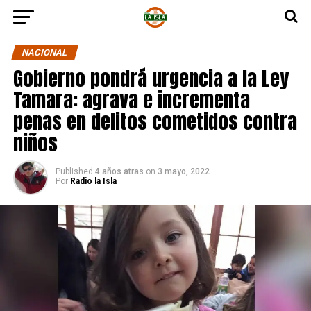
NACIONAL
Gobierno pondrá urgencia a la Ley
Tamara: agrava e incrementa
penas en delitos cometidos contra
niños
Published
4 años atras
on
3 mayo, 2022
Por
Radio la Isla