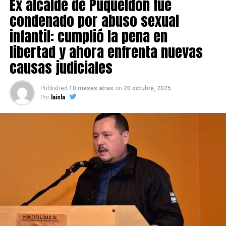
Ex alcalde de Puqueldón fue
condenado por abuso sexual
infantil: cumplió la pena en
libertad y ahora enfrenta nuevas
causas judiciales
Published
10 meses atras
on
20 octubre, 2025
Por
laisla