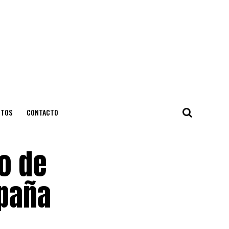
NTOS
CONTACTO
o de
mpaña