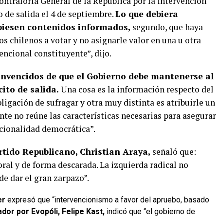
ntraloría General de la República por la intervención
o de salida el 4 de septiembre.
Lo que debiera
biesen contenidos informados,
segundo, que haya
os chilenos a votar y no asignarle valor en una u otra
ncional constituyente”, dijo.
nvencidos de que el Gobierno debe mantenerse al
ito de salida.
Una cosa es la información respecto del
ligación de sufragar y otra muy distinta es atribuirle un
nte no reúne las características necesarias para asegurar
tucionalidad democrática”.
rtido Republicano, Christian Araya,
señaló que:
al y de forma descarada. La izquierda radical no
de dar el gran zarpazo”.
er
expresó que “intervencionismo a favor del apruebo, basado
ador por Evopóli, Felipe Kast,
indicó que “e
l gobierno de