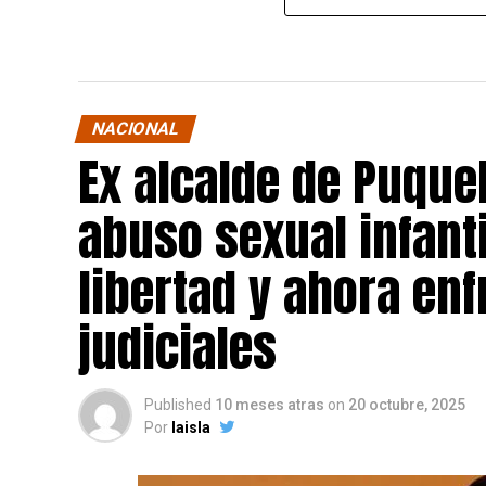
NACIONAL
Ex alcalde de Puqu
abuso sexual infant
libertad y ahora en
judiciales
Published
10 meses atras
on
20 octubre, 2025
Por
laisla