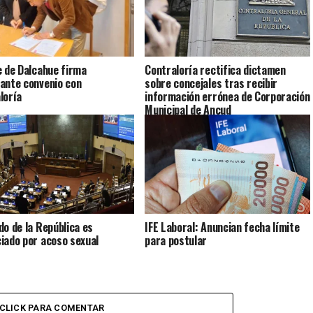
e de Dalcahue firma
Contraloría rectifica dictamen
ante convenio con
sobre concejales tras recibir
loría
información errónea de Corporación
Municipal de Ancud
do de la República es
IFE Laboral: Anuncian fecha límite
iado por acoso sexual
para postular
CLICK PARA COMENTAR