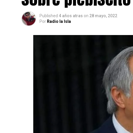
Published
4 años atras
on
28 mayo, 2022
Por
Radio la Isla