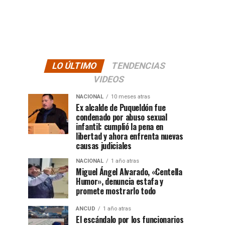
LO ÚLTIMO
TENDENCIAS
VIDEOS
NACIONAL
10 meses atras
Ex alcalde de Puqueldón fue
condenado por abuso sexual
infantil: cumplió la pena en
libertad y ahora enfrenta nuevas
causas judiciales
NACIONAL
1 año atras
Miguel Ángel Alvarado, «Centella
Humor», denuncia estafa y
promete mostrarlo todo
ANCUD
1 año atras
El escándalo por los funcionarios