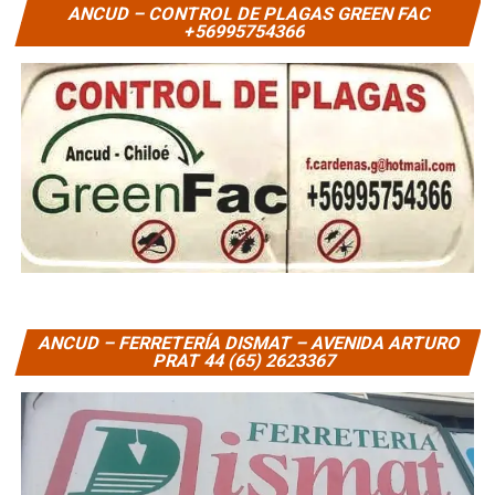
ANCUD – CONTROL DE PLAGAS GREEN FAC
+56995754366
ANCUD – FERRETERÍA DISMAT – AVENIDA ARTURO
PRAT 44 (65) 2623367