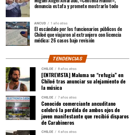
apoyo!!!!”
Miguel Ángel Alvarado, «Centella Humor»,
denuncia estafa y promete mostrarlo todo
Por el momento, las personas aludidas no han emitido
ANCUD
1 año atras
declaraciones públicas. La historia, según Centella,
El escándalo por los funcionarios públicos de
recién comienza y, el mencionado posteo, ha generado
Chiloé que viajaron al extranjero con licencia
médica: 26 casos bajo revisión
comentarios de todo tipo, en su gran mayoría, a favor
del humorista de Punta Arenas.
TENDENCIAS
CHILOE
8 años atras
[ENTREVISTA] Maluma se “refugia” en
Chiloé tras anunciar su alejamiento de
la música
CHILOE
7 años atras
Conocido comerciante ancuditano
celebró la perdida de ambos ojos de
joven manifestante que recibió disparos
de Carabineros
CHILOE
4 años atras