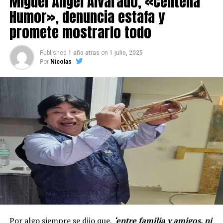
Miguel Ángel Alvarado, «Centella
Humor», denuncia estafa y
promete mostrarlo todo
Published
1 año atras
on
1 julio, 2025
Por
Nicolas
Por algo siempre se dijo que,
‘entre familia y amigos, ni