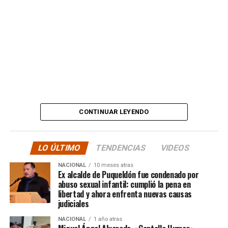
estafas. No, señor.”
Además, anticipó que llevará su denuncia a los medios,
en otras palabras, HASTA LAS ÚLTIMAS
CONSECUENCIAS:
“
Desde ya comienzo en
tele y donde sea para
CONTINUAR LEYENDO
hacer justicia.”
LO ÚLTIMO
TENDENCIAS
VIDEOS
El posteo cierra con un mensaje de agradecimiento a
NACIONAL
10 meses atras
quienes lo han acompañado desde que compartió lo
Ex alcalde de Puqueldón fue condenado por
ocurrido:
abuso sexual infantil: cumplió la pena en
libertad y ahora enfrenta nuevas causas
judiciales
“Gracias a todos por el
NACIONAL
1 año atras