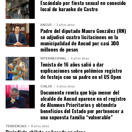
Escándalo por fiesta sexual en conocido
local de karaoke de Castro
ANCUD
3 años atras
Padre del diputado Mauro González (RN)
se adjudicó cuatro licitaciones en la
municipalidad de Ancud por casi 300
millones de pesos
INTERNACIONAL
4 años atras
Tenista de 16 años salió a dar
explicaciones sobre polémico registro
de festejo con su padre en el US Open
CHILOE
6 años atras
Documento revela que hijo menor del
alcalde de Ancud aparece en el registro
de Alumnos Prioritarios y obtendría
beneficios del Estado por pertenecer a
una supuesta familia “vulnerable”
TENDENCIAS
8 años atras
Periodista chilote es besado en plena