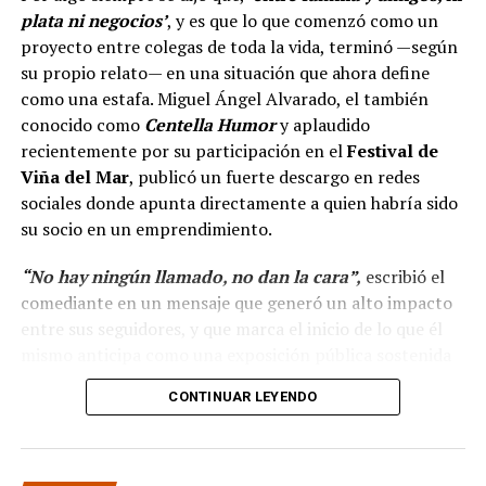
plata ni negocios’
, y es que lo que comenzó como un
proyecto entre colegas de toda la vida, terminó —según
su propio relato— en una situación que ahora define
como una estafa. Miguel Ángel Alvarado, el también
conocido como
Centella Humor
y aplaudido
recientemente por su participación en el
Festival de
Viña del Mar
, publicó un fuerte descargo en redes
sociales donde apunta directamente a quien habría sido
su socio en un emprendimiento.
“No hay ningún llamado, no dan la cara”,
escribió el
comediante en un mensaje que generó un alto impacto
entre sus seguidores, y que marca el inicio de lo que él
mismo anticipa como una exposición pública sostenida
en el tiempo.
CONTINUAR LEYENDO
“Hola a todos, ya ha
pasado más casi dos mes