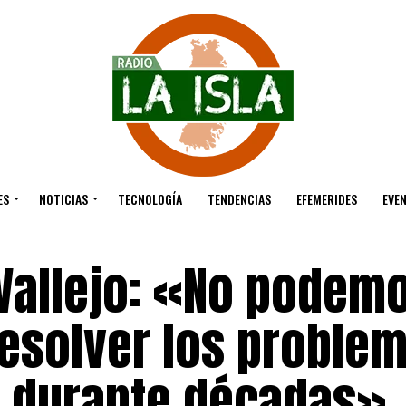
ES
NOTICIAS
TECNOLOGÍA
TENDENCIAS
EFEMERIDES
EVE
 Vallejo: «No podem
esolver los proble
n durante décadas»