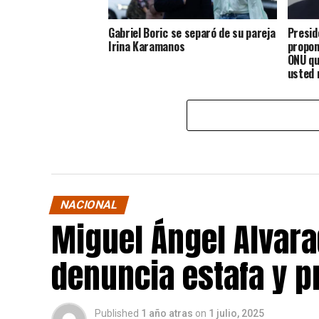
Gabriel Boric se separó de su pareja
Presid
Irina Karamanos
propon
ONU qu
usted 
rato”
NACIONAL
Miguel Ángel Alvara
denuncia estafa y p
Published
1 año atras
on
1 julio, 2025