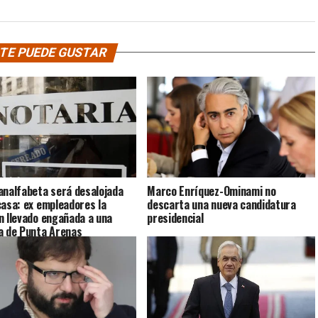
TE PUEDE GUSTAR
analfabeta será desalojada
Marco Enríquez-Ominami no
casa: ex empleadores la
descarta una nueva candidatura
n llevado engañada a una
presidencial
a de Punta Arenas