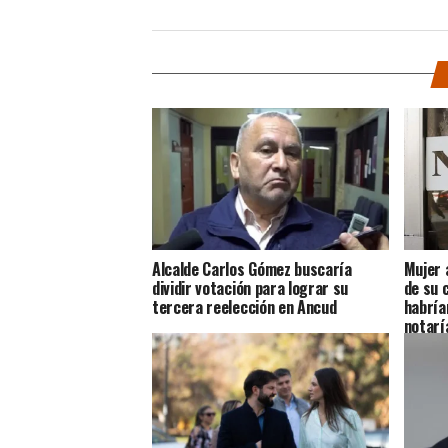
Alcalde Carlos Gómez buscaría
Mujer 
dividir votación para lograr su
de su 
tercera reelección en Ancud
habría
notarí