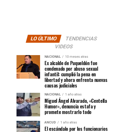
LO ÚLTIMO
TENDENCIAS
VIDEOS
NACIONAL
10 meses atras
Ex alcalde de Puqueldón fue
condenado por abuso sexual
infantil: cumplió la pena en
libertad y ahora enfrenta nuevas
causas judiciales
NACIONAL
1 año atras
Miguel Ángel Alvarado, «Centella
Humor», denuncia estafa y
promete mostrarlo todo
ANCUD
1 año atras
El escándalo por los funcionarios