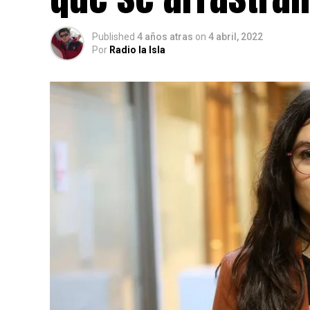
Published
4 años atras
on
4 abril, 2022
Por
Radio la Isla