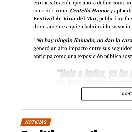
en una situación que ahora define como un
conocido como
Centella Humor
y aplaudi
Festival de Viña del Mar
, publicó un fu
directamente a quien habría sido su soci
“No hay ningún llamado, no dan la cara
generó un alto impacto entre sus seguidor
anticipa como una exposición pública sost
“Hola a todos, ya ha
no hay ningún llamad
para pagar lo que yo 
CONT
hizo.”
Según relató en su publicación, Alvarado h
NOTICIAS
bajo control de terceros. A partir de ahor