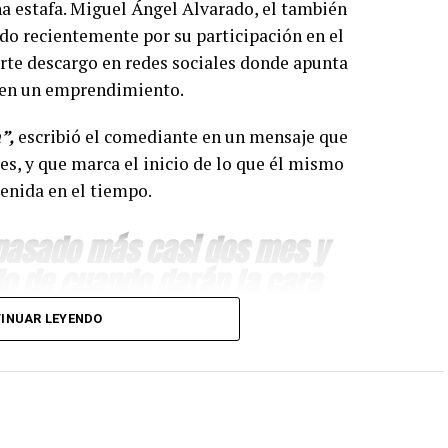
a estafa. Miguel Ángel Alvarado, el también
do recientemente por su participación en el
erte descargo en redes sociales donde apunta
o en un emprendimiento.
”,
escribió el comediante en un mensaje que
es, y que marca el inicio de lo que él mismo
enida en el tiempo.
 pasado más casi dos mes y
o de cuando darán la cara
con tanto sacrificio se
INUAR LEYENDO
abría invertido y trabajado en un local que quedó
a, sostiene, comenzará a difundir material que