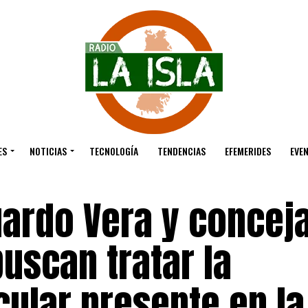
ES
NOTICIAS
TECNOLOGÍA
TENDENCIAS
EFEMERIDES
EVE
ardo Vera y conceja
buscan tratar la
ular presente en la