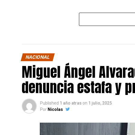
NACIONAL
Miguel Ángel Alvara
denuncia estafa y p
Published
1 año atras
on
1 julio, 2025
Por
Nicolas