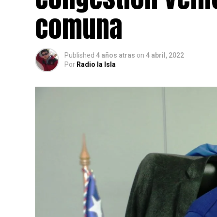
comuna
Published
4 años atras
on
4 abril, 2022
Por
Radio la Isla