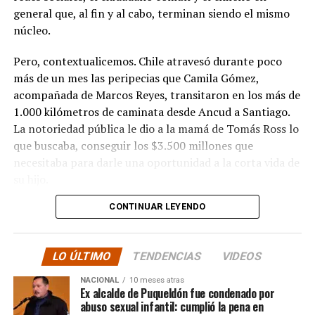
general que, al fin y al cabo, terminan siendo el mismo
núcleo.
Pero, contextualicemos. Chile atravesó durante poco
más de un mes las peripecias que Camila Gómez,
acompañada de Marcos Reyes, transitaron en los más de
1.000 kilómetros de caminata desde Ancud a Santiago.
La notoriedad pública le dio a la mamá de Tomás Ross lo
que buscaba, conseguir los $3.500 millones que
necesitaba para darle una oportunidad a la corta vida de
su hijo.
CONTINUAR LEYENDO
La solidaridad y empatía de los chilenos en cada paso
recorrido fue tanta que el objetivo no solo se alcanzó,
sino que se superó con creces. De hecho, el último
LO ÚLTIMO
TENDENCIAS
VIDEOS
cómputo dado a conocer reveló la suma total de
$3.689.545.200.
NACIONAL
10 meses atras
Ex alcalde de Puqueldón fue condenado por
abuso sexual infantil: cumplió la pena en
Según Camila Gómez, el excedente de casi $200