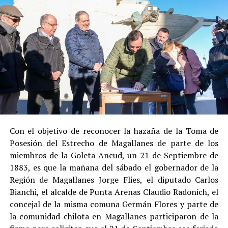
Entre las razones que permitieron esta medida, según la
Justicia, se consideraron dos
atenuantes
:
Su
colaboración sustancial con la investigación
,
al admitir los hechos.
Su
conducta anterior irreprochable
, al no
registrar antecedentes penales previos.
Estas circunstancias jurídicas, sumadas al
procedimiento abreviado, redujeron la posibilidad de un
cumplimiento efectivo en recinto penitenciario.
Con el objetivo de reconocer la hazaña de la Toma de
Posesión del Estrecho de Magallanes de parte de los
Indemnización a la víctima y nueva investigación
miembros de la Goleta Ancud, un 21 de Septiembre de
por ocultamiento de bienes
1883, es que la mañana del sábado el gobernador de la
Región de Magallanes Jorge Flies, el diputado Carlos
En el ámbito civil, el
Juzgado de Letras de Castro
dictó
Bianchi, el alcalde de Punta Arenas Claudio Radonich, el
en
septiembre de 2023
una sentencia que obliga a
concejal de la misma comuna Germán Flores y parte de
Pedro Montecinos a
pagar una indemnización total de
la comunidad chilota en Magallanes participaron de la
$120 millones
por concepto de daño moral: