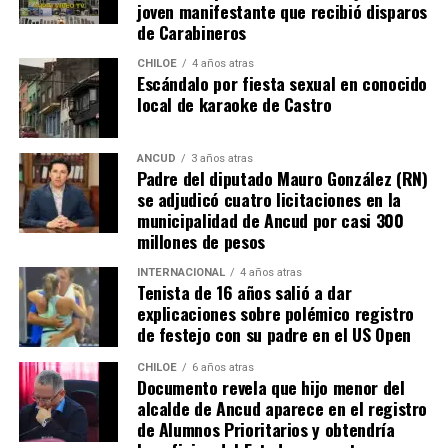
joven manifestante que recibió disparos
Voces al unísono se escuchan y se repiten en redes
de Carabineros
sociales, el pedido de donar ese excedente al Dante Jara
resuena desde todo Chiloé, cuna del apoyo recibido por
CHILOE
4 años atras
Escándalo por fiesta sexual en conocido
parte de Camila Gómez, hasta nuestro lejano norte. Es
local de karaoke de Castro
que, a diferencia del conocido dicho, en este caso, todos
los caminos conducen a… La Moneda y, mientras se
espera ese gesto por parte de la madre del pequeño
ANCUD
3 años atras
Padre del diputado Mauro González (RN)
Tomás, los pasos siguen quemando los pies de Fernando
se adjudicó cuatro licitaciones en la
en pos de que cada kilómetro recorrido, signifique más
municipalidad de Ancud por casi 300
que una llegada a Santiago, un arribo a la cura de su hijo
millones de pesos
Dante.
INTERNACIONAL
4 años atras
Tenista de 16 años salió a dar
Actualmente, Gómez se encuentra en Santiago
explicaciones sobre polémico registro
realizando trámites y participando como invitada en
de festejo con su padre en el US Open
distintos medios de comunicación. Aunque aún no tiene
una fecha exacta para su viaje a Estados Unidos, donde
CHILOE
6 años atras
Documento revela que hijo menor del
se administra el medicamento, indicó que esperan
alcalde de Ancud aparece en el registro
realizarlo «a mediados de junio».
de Alumnos Prioritarios y obtendría