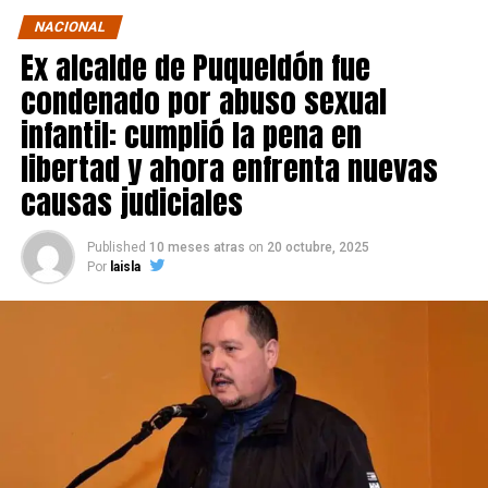
NACIONAL
Ex alcalde de Puqueldón fue
condenado por abuso sexual
infantil: cumplió la pena en
libertad y ahora enfrenta nuevas
causas judiciales
Published
10 meses atras
on
20 octubre, 2025
Por
laisla