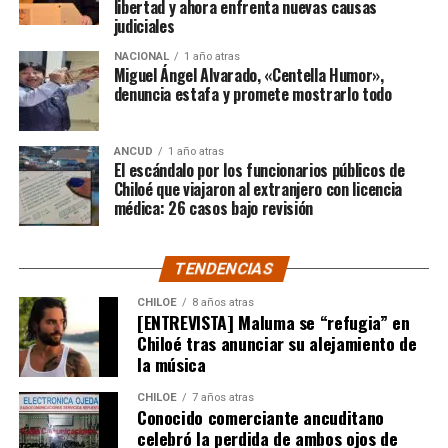
libertad y ahora enfrenta nuevas causas
millones sería destinado
para los costos médicos
judiciales
asociados al suministro del Elevidys «porque los 3.500
NACIONAL
1 año atras
millones
solo incluye el frasco del fármaco y no los
Miguel Ángel Alvarado, «Centella Humor»,
otros gastos relacionados con los tres meses del
denuncia estafa y promete mostrarlo todo
tratamiento
«, indicó a Meganonoticias.cl
Pero, volviendo al principio, damos curso a una solicitud
ANCUD
1 año atras
El escándalo por los funcionarios públicos de
imposible de especificar con exactitud pero que un
Chiloé que viajaron al extranjero con licencia
simple chequeo de los ánimos de la gente, se puede ver
médica: 26 casos bajo revisión
como un anhelo mayúsculo el hecho de que esos casi
$200 millones sean destinados para Dante Jara, el
TENDENCIAS
pequeño de año y medio cuyo padecimiento es el mismo
de Tomás Ross y, por si fuera poco, su padre, Fernando,
CHILOE
8 años atras
[ENTREVISTA] Maluma se “refugia” en
emprendió una caminata de Arica a Santiago para
Chiloé tras anunciar su alejamiento de
conseguir tal fin. Entonces, ¿quién mejor que Camila
la música
Gómez para ponerse en el lugar de quien comparte su
misma realidad, el Duchenne, salvando las “pequeñas
CHILOE
7 años atras
Conocido comerciante ancuditano
grandes” diferencias?
celebró la perdida de ambos ojos de