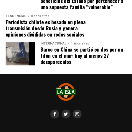
beneficios del Estado por pertenecer a
Cabe destacar que, pese a que se logró reunir el dinero y,
una supuesta familia “vulnerable”
por ende, la meta se cumplió, continúan circulando por
TENDENCIAS
8 años atras
redes sociales, eventos a beneficios de Tomás Ross.
Periodista chilote es besado en plena
transmisión desde Rusia y genera
¿Como ayudar?
opiniones divididas en redes sociales
Instagram, Dante_contra_duchenne
INTERNACIONAL
4 años atras
Fernando Jara (padre)
Barco en China se partió en dos por un
19.968.680-1
tifón en el mar: hay al menos 27
Banco Falabella, cuenta corriente
desaparecidos
11510154944
fernandokine1998@gmail.com