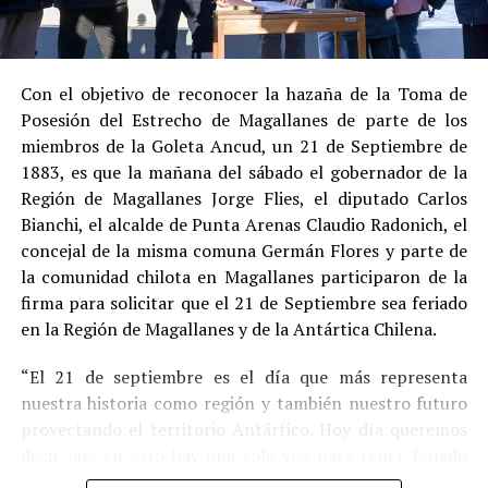
Estas circunstancias jurídicas, sumadas al
procedimiento abreviado, redujeron la posibilidad de un
cumplimiento efectivo en recinto penitenciario.
Con el objetivo de reconocer la hazaña de la Toma de
Posesión del Estrecho de Magallanes de parte de los
Indemnización a la víctima y nueva investigación
miembros de la Goleta Ancud, un 21 de Septiembre de
por ocultamiento de bienes
1883, es que la mañana del sábado el gobernador de la
Región de Magallanes Jorge Flies, el diputado Carlos
En el ámbito civil, el
Juzgado de Letras de Castro
dictó
Bianchi, el alcalde de Punta Arenas Claudio Radonich, el
en
septiembre de 2023
una sentencia que obliga a
concejal de la misma comuna Germán Flores y parte de
Pedro Montecinos a
pagar una indemnización total de
la comunidad chilota en Magallanes participaron de la
$120 millones
por concepto de daño moral:
firma para solicitar que el 21 de Septiembre sea feriado
en la Región de Magallanes y de la Antártica Chilena.
$80 millones
a favor de la víctima.
“El 21 de septiembre es el día que más representa
$40 millones
a favor de su madre.
nuestra historia como región y también nuestro futuro
Sin embargo, la Fiscalía abrió una nueva línea
proyectando el territorio Antártico. Hoy día queremos
investigativa luego de que se detectaran presuntas
decir que en esto hay una sola voz para tener feriado
maniobras para
eludir el pago de la indemnización
,
este día por los primeros chilotes que llegaron en la