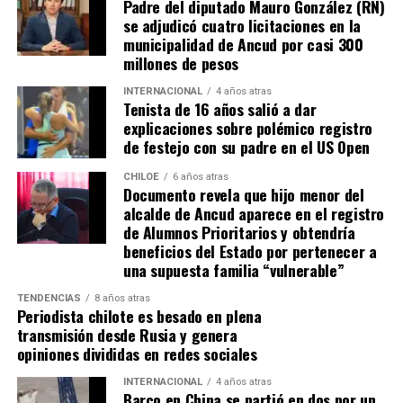
Padre del diputado Mauro González (RN)
Tomás, los pasos siguen quemando los pies de Fernando
se adjudicó cuatro licitaciones en la
en pos de que cada kilómetro recorrido, signifique más
municipalidad de Ancud por casi 300
que una llegada a Santiago, un arribo a la cura de su hijo
millones de pesos
Dante.
INTERNACIONAL
4 años atras
Tenista de 16 años salió a dar
Actualmente, Gómez se encuentra en Santiago
explicaciones sobre polémico registro
realizando trámites y participando como invitada en
de festejo con su padre en el US Open
distintos medios de comunicación. Aunque aún no tiene
una fecha exacta para su viaje a Estados Unidos, donde
CHILOE
6 años atras
Documento revela que hijo menor del
se administra el medicamento, indicó que esperan
alcalde de Ancud aparece en el registro
realizarlo «a mediados de junio».
de Alumnos Prioritarios y obtendría
beneficios del Estado por pertenecer a
Cabe destacar que, pese a que se logró reunir el dinero y,
una supuesta familia “vulnerable”
por ende, la meta se cumplió, continúan circulando por
TENDENCIAS
8 años atras
redes sociales, eventos a beneficios de Tomás Ross.
Periodista chilote es besado en plena
transmisión desde Rusia y genera
¿Como ayudar?
opiniones divididas en redes sociales
Instagram, Dante_contra_duchenne
INTERNACIONAL
4 años atras
Fernando Jara (padre)
Barco en China se partió en dos por un