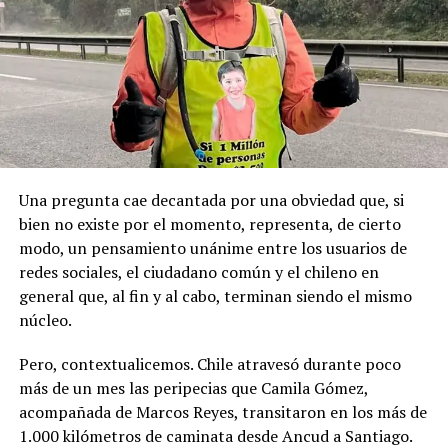
Pese a la gravedad a la gravedad de los hechos, no se
Recordemos que el 21 de Septiembre de 1883 se produjo
registraron declaraciones públicas de su partido ni
la Toma de Posesión del Estrecho de Magallanes, donde
sanciones políticas posteriores.
el capitán Juan Guillermos y 23 tripulantes a bordo de la
Goleta de Guerra Ancud de la Armada tomaron posesión
de estas tierras patagónicas donde izaron la bandera
nacional declarando este territorio como parte de Chile.
Una pregunta cae decantada por una obviedad que, si
bien no existe por el momento, representa, de cierto
modo, un pensamiento unánime entre los usuarios de
redes sociales, el ciudadano común y el chileno en
general que, al fin y al cabo, terminan siendo el mismo
núcleo.
Pero, contextualicemos. Chile atravesó durante poco
más de un mes las peripecias que Camila Gómez,
acompañada de Marcos Reyes, transitaron en los más de
1.000 kilómetros de caminata desde Ancud a Santiago.