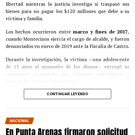
libertad mientras la justicia investiga si traspasó sus
bienes para no pagar los $120 millones que debe a su
víctima y familia.
Los hechos ocurrieron entre
marzo y fines de 2017
,
cuando Montecinos ejercía el cargo de alcalde, y fueron
denunciados en enero de 2019 ante la Fiscalía de Castro.
Durante la investigación, la víctima —una adolescente
de 13 años al momento de los abusos— entregó su
testimonio respaldado por informes psicológicos y
pericias del Servicio Médico Legal.
Ante la contundencia de los antecedentes, el imputado
CONTINUAR LEYENDO
aceptó los cargos
en un procedimiento abreviado,
reconociendo su responsabilidad en los hechos.
La condena y el cumplimiento en libertad
NACIONAL
En Punta Arenas firmaron solicitud
El
Juzgado de Garantía de Castro
dictó sentencia en