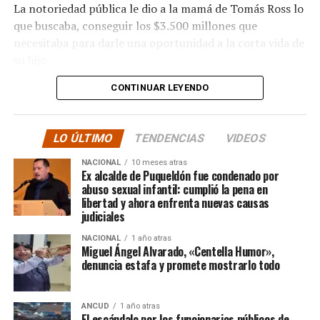
La notoriedad pública le dio a la mamá de Tomás Ross lo
que buscaba, conseguir los $3.500 millones que
necesitaba para darle una oportunidad a la corta vida de
su hijo.
CONTINUAR LEYENDO
La solidaridad y empatía de los chilenos en cada paso
recorrido fue tanta que el objetivo no solo se alcanzó,
sino que se superó con creces. De hecho, el último
LO ÚLTIMO
TENDENCIAS
VIDEOS
cómputo dado a conocer reveló la suma total de
$3.689.545.200.
NACIONAL
10 meses atras
Ex alcalde de Puqueldón fue condenado por
abuso sexual infantil: cumplió la pena en
Según Camila Gómez, el excedente de casi $200
libertad y ahora enfrenta nuevas causas
millones sería destinado
para los costos médicos
judiciales
asociados al suministro del Elevidys «porque los 3.500
NACIONAL
1 año atras
millones
solo incluye el frasco del fármaco y no los
Miguel Ángel Alvarado, «Centella Humor»,
otros gastos relacionados con los tres meses del
denuncia estafa y promete mostrarlo todo
tratamiento
«, indicó a Meganonoticias.cl
Pero, volviendo al principio, damos curso a una solicitud
ANCUD
1 año atras
El escándalo por los funcionarios públicos de