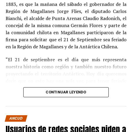
por ocultamiento de bienes
1883, es que la mañana del sábado el gobernador de la
Región de Magallanes Jorge Flies, el diputado Carlos
En el ámbito civil, el
Juzgado de Letras de Castro
dictó
Bianchi, el alcalde de Punta Arenas Claudio Radonich, el
en
septiembre de 2023
una sentencia que obliga a
concejal de la misma comuna Germán Flores y parte de
Pedro Montecinos a
pagar una indemnización total de
la comunidad chilota en Magallanes participaron de la
$120 millones
por concepto de daño moral:
firma para solicitar que el 21 de Septiembre sea feriado
en la Región de Magallanes y de la Antártica Chilena.
$80 millones
a favor de la víctima.
“El 21 de septiembre es el día que más representa
$40 millones
a favor de su madre.
nuestra historia como región y también nuestro futuro
Sin embargo, la Fiscalía abrió una nueva línea
proyectando el territorio Antártico. Hoy día queremos
investigativa luego de que se detectaran presuntas
decir que en esto hay una sola voz para tener feriado
maniobras para
eludir el pago de la indemnización
,
este día por los primeros chilotes que llegaron en la
mediante la
transferencia de bienes
antes de la
CONTINUAR LEYENDO
Goleta Ancud y por los que han hecho a Magallanes lo
ejecución del fallo.
que es hoy” destacó Flies.
Según una querella presentada por la parte
En tanto, Bianchi señaló que “esto es reconocer la gesta
demandante, Montecinos y su esposa habrían
ANCUD
y la trascendencia que ha tenido la toma de posesión del
Usuarios de redes sociales piden a
traspasado
once propiedades y dos vehículos
, con un
estrecho. Esperamos que se le ponga urgencia al