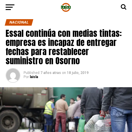
NACIONAL
Essal continúa con medias tintas:
empresa es incapaz de entregar
fechas para restablecer
suministro en Osorno
Published
7 años atras
on
18 julio, 2019
Por
laisla