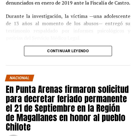
denunciados en enero de 2019 ante la Fiscalía de Castro.
Durante la investigación, la víctima —una adolescente
de 13 años al momento de los abusos— entregó su
testimonio respaldado por informes psicológicos y
pericias del Servicio Médico Legal.
Ante la contundencia de los antecedentes, el imputado
CONTINUAR LEYENDO
aceptó los cargos
en un procedimiento abreviado,
reconociendo su responsabilidad en los hechos.
La condena y el cumplimiento en libertad
NACIONAL
En Punta Arenas firmaron solicitud
El
Juzgado de Garantía de Castro
dictó sentencia en
noviembre de 2021
, condenando a Pedro Montecinos a
para decretar feriado permanente
tres años y un día de presidio menor en su grado
el 21 de Septiembre en la Región
máximo
, más las accesorias legales de inhabilitación
de Magallanes en honor al pueblo
para cargos públicos y prohibición de acercarse a la
víctima.
Chilote