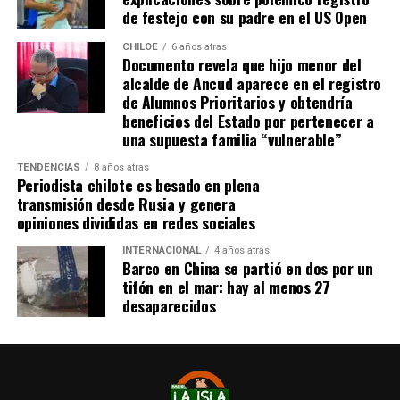
realizando trámites y participando como invitada en
de festejo con su padre en el US Open
distintos medios de comunicación. Aunque aún no tiene
una fecha exacta para su viaje a Estados Unidos, donde
CHILOE
6 años atras
Documento revela que hijo menor del
se administra el medicamento, indicó que esperan
alcalde de Ancud aparece en el registro
realizarlo «a mediados de junio».
de Alumnos Prioritarios y obtendría
beneficios del Estado por pertenecer a
Cabe destacar que, pese a que se logró reunir el dinero y,
una supuesta familia “vulnerable”
por ende, la meta se cumplió, continúan circulando por
TENDENCIAS
8 años atras
redes sociales, eventos a beneficios de Tomás Ross.
Periodista chilote es besado en plena
transmisión desde Rusia y genera
¿Como ayudar?
opiniones divididas en redes sociales
Instagram, Dante_contra_duchenne
INTERNACIONAL
4 años atras
Fernando Jara (padre)
Barco en China se partió en dos por un
19.968.680-1
tifón en el mar: hay al menos 27
Banco Falabella, cuenta corriente
desaparecidos
11510154944
fernandokine1998@gmail.com