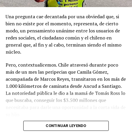
Una pregunta cae decantada por una obviedad que, si
bien no existe por el momento, representa, de cierto
modo, un pensamiento unánime entre los usuarios de
redes sociales, el ciudadano común y el chileno en
general que, al fin y al cabo, terminan siendo el mismo
núcleo.
Pero, contextualicemos. Chile atravesó durante poco
más de un mes las peripecias que Camila Gómez,
acompañada de Marcos Reyes, transitaron en los más de
1.000 kilómetros de caminata desde Ancud a Santiago.
La notoriedad pública le dio a la mamá de Tomás Ross lo
que buscaba, conseguir los $3.500 millones que
necesitaba para darle una oportunidad a la corta vida de
su hijo.
CONTINUAR LEYENDO
La solidaridad y empatía de los chilenos en cada paso