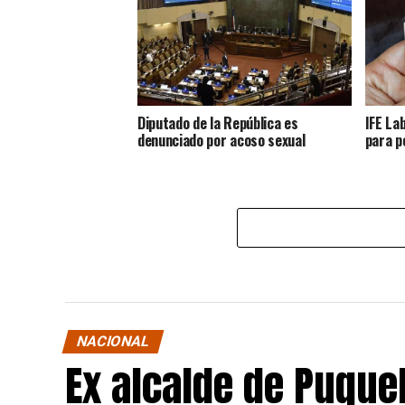
Diputado de la República es
IFE La
denunciado por acoso sexual
para p
NACIONAL
Ex alcalde de Puqu