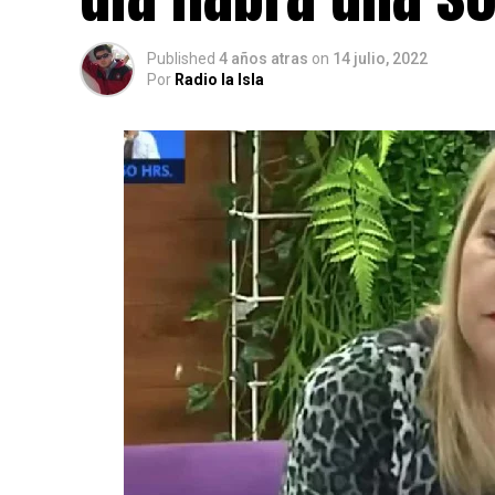
Published
4 años atras
on
14 julio, 2022
Por
Radio la Isla