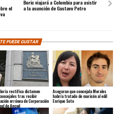
Boric viajará a Colombia para asistir
obre el
a la asunción de Gustavo Petro
eva
TE PUEDE GUSTAR
loría rectifica dictamen
Aseguran que concejala Morales
concejales tras recibir
habría tratado de maricón al edil
ación errónea de Corporación
Enrique Soto
pal de Ancud