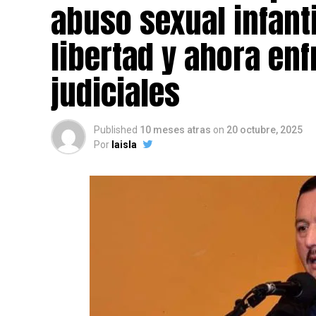
abuso sexual infant
libertad y ahora en
judiciales
Published
10 meses atras
on
20 octubre, 2025
Por
laisla