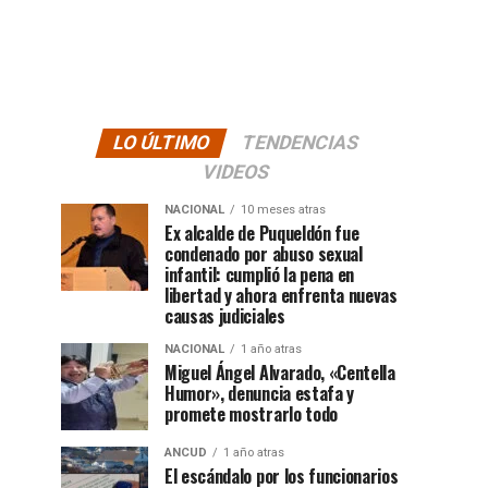
LO ÚLTIMO
TENDENCIAS
VIDEOS
NACIONAL
10 meses atras
Ex alcalde de Puqueldón fue
condenado por abuso sexual
infantil: cumplió la pena en
libertad y ahora enfrenta nuevas
causas judiciales
NACIONAL
1 año atras
Miguel Ángel Alvarado, «Centella
Humor», denuncia estafa y
promete mostrarlo todo
ANCUD
1 año atras
El escándalo por los funcionarios