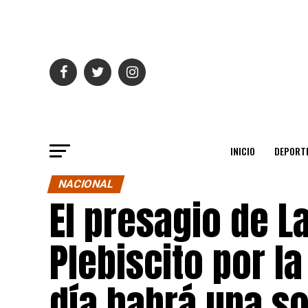
INICIO
DEPORT
NACIONAL
El presagio de La
Plebiscito por l
día habrá una s