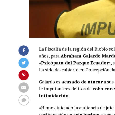
La Fiscalía de la región del Biobío so
años, para
Abraham Gajardo Mard
«
Psicópata del Parque Ecuador
«, 
ha sido descubierto en Concepción dur
Gajardo es
acusado de atacar
a sus 
le imputan tres delitos de
robo con 
intimidación
.
«Hemos iniciado la audiencia de juicio
participación en
seis hechos
, acaeci