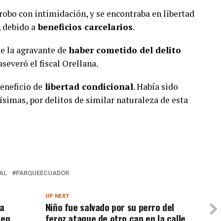
robo con intimidación, y se encontraba en libertad
 debido a
beneficios carcelarios
.
e la agravante de
haber cometido del delito
 aseveró el fiscal Orellana.
beneficio de
libertad condicional
. Había sido
simas, por delitos de similar naturaleza de esta
AL
PARQUEECUADOR
UP NEXT
 a
Niño fue salvado por su perro del
 en
feroz ataque de otro can en la calle