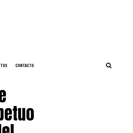
NTOS
CONTACTO
e
petuo
el