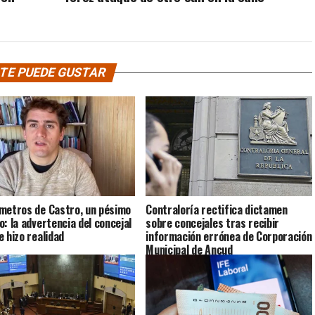
TE PUEDE GUSTAR
metros de Castro, un pésimo
Contraloría rectifica dictamen
o: la advertencia del concejal
sobre concejales tras recibir
e hizo realidad
información errónea de Corporación
Municipal de Ancud