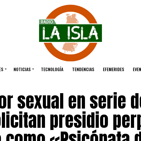
ES
NOTICIAS
TECNOLOGÍA
TENDENCIAS
EFEMERIDES
EVE
r sexual en serie d
icitan presidio per
o como «Psicópata d