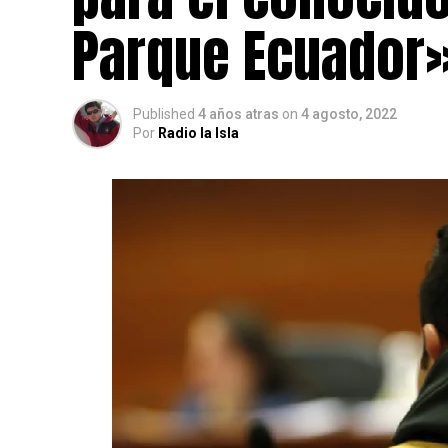
Parque Ecuador
Published
4 años atras
on
4 agosto, 2022
Por
Radio la Isla