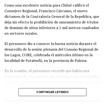
comunidad:
«En paralelo, he estado acompañando a
Como una excelente noticia para Chiloé calificó el
la comunidad en lo que fue su presentación al
Consejero Regional, Francisco Cárcamo, el nuevo
concejo municipal, donde ya evaluamos aportar a
dictamen de la Contraloría General de la Republica, que
este sueño con la futura compra de un terreno que
deja sin efecto la prohibición de saneamiento de títulos
permita el crecimiento de la escuela y así poder
de dominio de sitios inferiores a 5 mil metros cuadrados
albergar la enseñanza media que todos anhelamos.»
en sectores rurales.
«Es un orgullo aportar al sueño educativo de esta
El personero dio a conocer la buena noticia durante el
comunidad. Desde su equipo profesional han hecho
desarrollo de la sesión plenaria del Consejo Regional de
invaluables aportes a nuestra identidad. Son un
los Lagos, CORE, celebrada el miércoles último en la
grupo fantástico, con grandes liderazgos que hoy son
localidad de Futaleufú, en la provincia de Palena.
pioneros y vanguardistas en la educación rural de
nuestro país,»
concluyó.
En la ocasión, el personero recordó que había una
indicación de Contraloría que impedía a muchas familias
La gestión de Soto y la visita del Seremi de Educación
no poder regularizar sus pequeñas propiedades que eran
representan un paso significativo hacia la mejora y
inferiores a 5 mil metros cuadrados, pero fue el mismo
expansión de la educación en la península de Rilán,
CONTINUAR LEYENDO
organismo contralor que dispuso de otro dictamen la
atendiendo a las necesidades y aspiraciones de la
semana pasada, para dejar sin efecto la indicación
comunidad educativa local.
anterior.