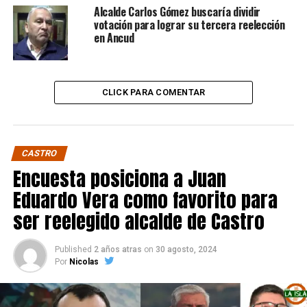
Alcalde Carlos Gómez buscaría dividir
votación para lograr su tercera reelección
en Ancud
CLICK PARA COMENTAR
CASTRO
Encuesta posiciona a Juan
Eduardo Vera como favorito para
ser reelegido alcalde de Castro
Published
2 años atras
on
30 agosto, 2024
Por
Nicolas