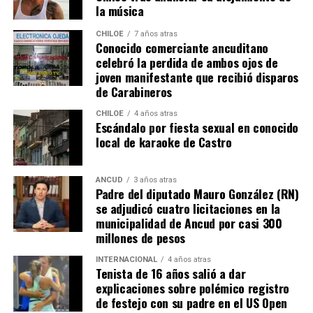
la música
El Consejero Francisco Cárcamo insistió que el nuevo
CHILOE
7 años atras
dictamen de Contraloría es una buena noticia para
Conocido comerciante ancuditano
celebró la perdida de ambos ojos de
muchas familias que desde hace un tiempo venían
joven manifestante que recibió disparos
tramitando la regularización de sus sitios, aunque ahora
de Carabineros
también tendrán que responder con algunos requisitos
como por ejemplo tener un periodo de ocupación de la
CHILOE
4 años atras
Escándalo por fiesta sexual en conocido
propiedad por más de 5 años.
local de karaoke de Castro
“Efectivamente al interpretar el dictamen de
Contraloría, si bien es cierto, permite nuevamente
ANCUD
3 años atras
Padre del diputado Mauro González (RN)
sanear sitios, sobre la propiedad particular en el
se adjudicó cuatro licitaciones en la
sector rural específicamente, viene con algunas
municipalidad de Ancud por casi 300
precisiones y van a ser más rigurosos en la
millones de pesos
ocupación material, es decir, la persona que quiera
sanear tiene que tener un inmueble construido
INTERNACIONAL
4 años atras
Tenista de 16 años salió a dar
sobre el sitio, tiene que estar cerrado, tiene que
explicaciones sobre polémico registro
estar conectado idealmente a los servicios básicos,
de festejo con su padre en el US Open
idealmente a agua potable, luz eléctrica y tener