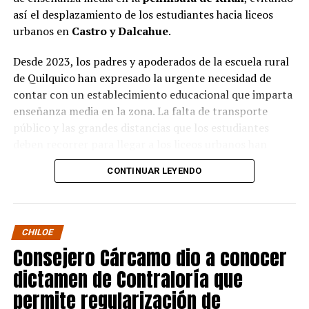
así el desplazamiento de los estudiantes hacia liceos
urbanos en
Castro y Dalcahue
.
Desde 2023, los padres y apoderados de la escuela rural
de Quilquico han expresado la urgente necesidad de
contar con un establecimiento educacional que imparta
enseñanza media en la zona. La falta de transporte
público y las grandes distancias que los estudiantes
deben recorrer para llegar a los liceos urbanos han
generado preocupaciones sobre el desapego familiar y el
CONTINUAR LEYENDO
aumento de la deserción escolar.
Durante la visita, el Seremi de Educación pudo conocer
de primera mano el proyecto educativo de la escuela, el
CHILOE
cual tiene una fuerte orientación cultural, ambiental e
Consejero Cárcamo dio a conocer
indígena. Los padres y apoderados presentaron sus
dictamen de Contraloría que
argumentos sobre la necesidad de avanzar en la
creación de un centro de enseñanza media en la
permite regularización de
península de Rilán.