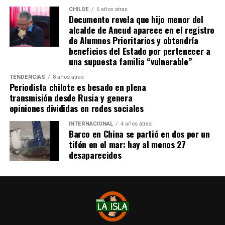
dominio de ocupación material por más de 5 años,
CHILOE
6 años atras
Documento revela que hijo menor del
como lo dice la Ley”,
recalcó el consejero de la
alcalde de Ancud aparece en el registro
provincia de Chiloé.
de Alumnos Prioritarios y obtendría
beneficios del Estado por pertenecer a
Cabe recordar que el consejero Francisco Cárcamo había
una supuesta familia “vulnerable”
planteado esta inquietud el pasado 20 de marzo en el
TENDENCIAS
8 años atras
Consejo Regional, logrando el acuerdo de todos los
Periodista chilote es besado en plena
consejeros para oficiar al Ministerio del ramo e invitar a
transmisión desde Rusia y genera
la Seremi de Bienes Nacionales para informar de la
opiniones divididas en redes sociales
situación.
INTERNACIONAL
4 años atras
Barco en China se partió en dos por un
El personero indicó que la aplicación del dictamen de
tifón en el mar: hay al menos 27
Contraloría había generado una tremenda
desaparecidos
contradicción entre ministerios, dado que por un lado el
Ministerio de Bienes Nacionales no entregaba títulos de
dominio y por otra parte el Ministerio de Vivienda
llamaba a postular a subsidios habitaciones rurales,
recalcando que para acceder a este beneficio, se deben
tener los títulos de dominio de los sitios.