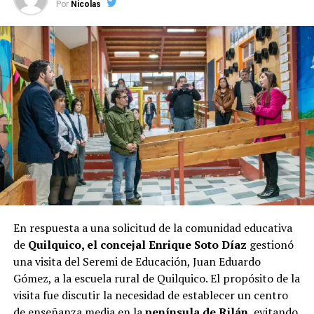
Por
Nicolas
al frente del municipio parece haberle asegurado un
respaldo considerable entre los votantes, lo que se
refleja en la encuesta.
Las elecciones de octubre serán decisivas para Castro, y
los próximos días serán cruciales para todos los
candidatos en la recta final hacia las urnas.
En respuesta a una solicitud de la comunidad educativa
de
Quilquico, el concejal Enrique Soto Díaz
gestionó
una visita del Seremi de Educación, Juan Eduardo
Gómez, a la escuela rural de Quilquico. El propósito de la
visita fue discutir la necesidad de establecer un centro
de enseñanza media en la
península de Rilán
, evitando