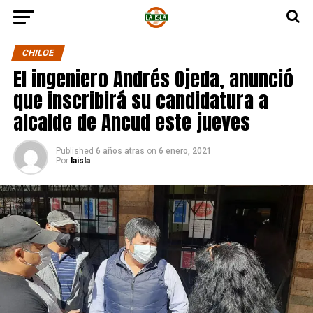
CHILOE
El ingeniero Andrés Ojeda, anunció
que inscribirá su candidatura a
alcalde de Ancud este jueves
Published
6 años atras
on
6 enero, 2021
Por
laisla