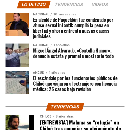
LO ÚLTIMO
TENDENCIAS
VIDEOS
“En su minuto, lamentablemente hubo un dictamen
NACIONAL
10 meses atras
de Contraloría que prohibía los saneamientos de
Ex alcalde de Puqueldón fue condenado por
abuso sexual infantil: cumplió la pena en
sitios, sobre la Ley 2.695, y eso lo consideramos una
libertad y ahora enfrenta nuevas causas
medida injusta por un caso particular que ocurrió en
judiciales
Santiago y que estaba afectando a la gente de
NACIONAL
1 año atras
nuestra provincia. Afortunadamente un nuevo
Miguel Ángel Alvarado, «Centella Humor»,
dictamen de Contraloría General de la República
denuncia estafa y promete mostrarlo todo
deja sin efecto esa resolución y va a permitir
nuevamente que todas las carpetas de saneamiento
ANCUD
1 año atras
de títulos de dominios sobre la propiedad particular,
El escándalo por los funcionarios públicos de
vuelvan a seguir su tramitación y puedan obtener su
Chiloé que viajaron al extranjero con licencia
título de dominio”,
médica: 26 casos bajo revisión
expresó el Consejero Cárcamo.
Recordó que, en un caso puntual, un vecino de la
TENDENCIAS
comuna de Castro, que tenía un expediente que cumplía
con todos los antecedentes técnicos, administrativos y
CHILOE
8 años atras
[ENTREVISTA] Maluma se “refugia” en
jurídicos, solo le faltaba la inscripción en el Conservador
Chiloé tras anunciar su alejamiento de
de Bienes Raíces, pero su tramitación fue rechazada.