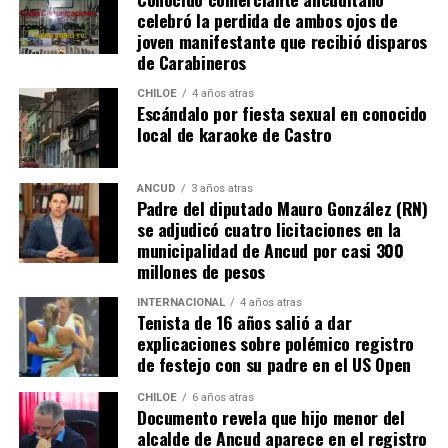
celebró la perdida de ambos ojos de
muchas familias que desde hace un tiempo venían
joven manifestante que recibió disparos
tramitando la regularización de sus sitios, aunque ahora
de Carabineros
también tendrán que responder con algunos requisitos
como por ejemplo tener un periodo de ocupación de la
CHILOE
4 años atras
Escándalo por fiesta sexual en conocido
propiedad por más de 5 años.
local de karaoke de Castro
“Efectivamente al interpretar el dictamen de
Contraloría, si bien es cierto, permite nuevamente
ANCUD
3 años atras
Padre del diputado Mauro González (RN)
sanear sitios, sobre la propiedad particular en el
se adjudicó cuatro licitaciones en la
sector rural específicamente, viene con algunas
municipalidad de Ancud por casi 300
precisiones y van a ser más rigurosos en la
millones de pesos
ocupación material, es decir, la persona que quiera
sanear tiene que tener un inmueble construido
INTERNACIONAL
4 años atras
Tenista de 16 años salió a dar
sobre el sitio, tiene que estar cerrado, tiene que
explicaciones sobre polémico registro
estar conectado idealmente a los servicios básicos,
de festejo con su padre en el US Open
idealmente a agua potable, luz eléctrica y tener
dominio de ocupación material por más de 5 años,
CHILOE
6 años atras
Documento revela que hijo menor del
como lo dice la Ley”,
recalcó el consejero de la
alcalde de Ancud aparece en el registro