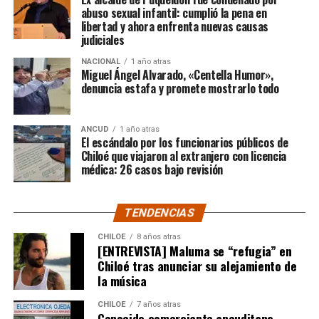
abuso sexual infantil: cumplió la pena en
sitios, sobre la Ley 2.695, y eso lo consideramos una
libertad y ahora enfrenta nuevas causas
medida injusta por un caso particular que ocurrió en
judiciales
Santiago y que estaba afectando a la gente de
NACIONAL
1 año atras
nuestra provincia. Afortunadamente un nuevo
Miguel Ángel Alvarado, «Centella Humor»,
dictamen de Contraloría General de la República
denuncia estafa y promete mostrarlo todo
deja sin efecto esa resolución y va a permitir
nuevamente que todas las carpetas de saneamiento
ANCUD
1 año atras
de títulos de dominios sobre la propiedad particular,
El escándalo por los funcionarios públicos de
vuelvan a seguir su tramitación y puedan obtener su
Chiloé que viajaron al extranjero con licencia
título de dominio”,
médica: 26 casos bajo revisión
expresó el Consejero Cárcamo.
Recordó que, en un caso puntual, un vecino de la
TENDENCIAS
comuna de Castro, que tenía un expediente que cumplía
con todos los antecedentes técnicos, administrativos y
CHILOE
8 años atras
[ENTREVISTA] Maluma se “refugia” en
jurídicos, solo le faltaba la inscripción en el Conservador
Chiloé tras anunciar su alejamiento de
de Bienes Raíces, pero su tramitación fue rechazada.
la música
El Consejero Francisco Cárcamo insistió que el nuevo
CHILOE
7 años atras
dictamen de Contraloría es una buena noticia para
Conocido comerciante ancuditano