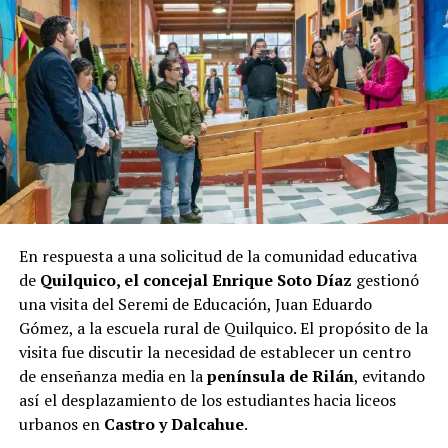
Las elecciones de octubre serán decisivas para Castro, y
los próximos días serán cruciales para todos los
candidatos en la recta final hacia las urnas.
En respuesta a una solicitud de la comunidad educativa
de
Quilquico, el concejal Enrique Soto Díaz
gestionó
una visita del Seremi de Educación, Juan Eduardo
Gómez, a la escuela rural de Quilquico. El propósito de la
visita fue discutir la necesidad de establecer un centro
de enseñanza media en la
península de Rilán
, evitando
así el desplazamiento de los estudiantes hacia liceos
urbanos en
Castro y Dalcahue
.