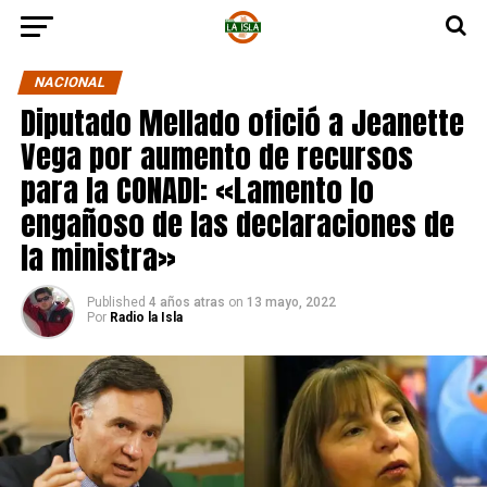
NACIONAL
Diputado Mellado ofició a Jeanette
Vega por aumento de recursos
para la CONADI: «Lamento lo
engañoso de las declaraciones de
la ministra»
Published
4 años atras
on
13 mayo, 2022
Por
Radio la Isla