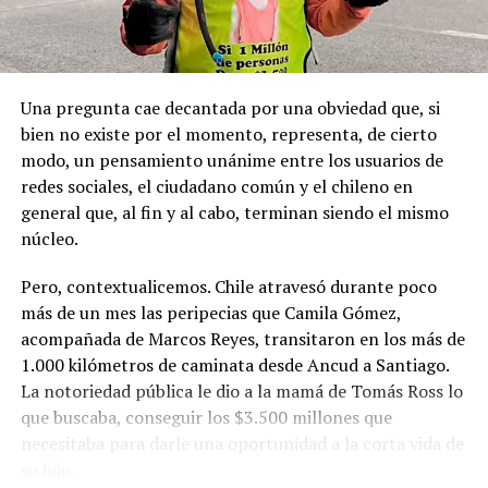
de estas tierras patagónicas donde izaron la bandera
nacional declarando este territorio como parte de Chile.
Una pregunta cae decantada por una obviedad que, si
bien no existe por el momento, representa, de cierto
modo, un pensamiento unánime entre los usuarios de
redes sociales, el ciudadano común y el chileno en
general que, al fin y al cabo, terminan siendo el mismo
núcleo.
Pero, contextualicemos. Chile atravesó durante poco
más de un mes las peripecias que Camila Gómez,
acompañada de Marcos Reyes, transitaron en los más de
1.000 kilómetros de caminata desde Ancud a Santiago.
La notoriedad pública le dio a la mamá de Tomás Ross lo
que buscaba, conseguir los $3.500 millones que
necesitaba para darle una oportunidad a la corta vida de
su hijo.