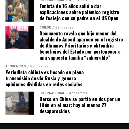
INTERNACIONAL
4 años atras
Tenista de 16 años salió a dar
Actualmente, Gómez se encuentra en Santiago
explicaciones sobre polémico registro
realizando trámites y participando como invitada en
de festejo con su padre en el US Open
distintos medios de comunicación. Aunque aún no tiene
una fecha exacta para su viaje a Estados Unidos, donde
CHILOE
6 años atras
Documento revela que hijo menor del
se administra el medicamento, indicó que esperan
alcalde de Ancud aparece en el registro
realizarlo «a mediados de junio».
de Alumnos Prioritarios y obtendría
beneficios del Estado por pertenecer a
Cabe destacar que, pese a que se logró reunir el dinero y,
una supuesta familia “vulnerable”
por ende, la meta se cumplió, continúan circulando por
TENDENCIAS
8 años atras
redes sociales, eventos a beneficios de Tomás Ross.
Periodista chilote es besado en plena
transmisión desde Rusia y genera
¿Como ayudar?
opiniones divididas en redes sociales
Instagram, Dante_contra_duchenne
INTERNACIONAL
4 años atras
Fernando Jara (padre)
Barco en China se partió en dos por un
19.968.680-1
tifón en el mar: hay al menos 27
Banco Falabella, cuenta corriente
desaparecidos
11510154944
fernandokine1998@gmail.com