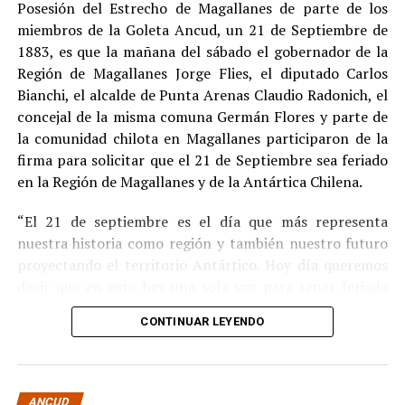
Posesión del Estrecho de Magallanes de parte de los
Indemnización a la víctima y nueva investigación
miembros de la Goleta Ancud, un 21 de Septiembre de
por ocultamiento de bienes
1883, es que la mañana del sábado el gobernador de la
Región de Magallanes Jorge Flies, el diputado Carlos
En el ámbito civil, el
Juzgado de Letras de Castro
dictó
Bianchi, el alcalde de Punta Arenas Claudio Radonich, el
en
septiembre de 2023
una sentencia que obliga a
concejal de la misma comuna Germán Flores y parte de
Pedro Montecinos a
pagar una indemnización total de
la comunidad chilota en Magallanes participaron de la
$120 millones
por concepto de daño moral:
firma para solicitar que el 21 de Septiembre sea feriado
en la Región de Magallanes y de la Antártica Chilena.
$80 millones
a favor de la víctima.
“El 21 de septiembre es el día que más representa
$40 millones
a favor de su madre.
nuestra historia como región y también nuestro futuro
Sin embargo, la Fiscalía abrió una nueva línea
proyectando el territorio Antártico. Hoy día queremos
investigativa luego de que se detectaran presuntas
decir que en esto hay una sola voz para tener feriado
maniobras para
eludir el pago de la indemnización
,
este día por los primeros chilotes que llegaron en la
mediante la
transferencia de bienes
antes de la
CONTINUAR LEYENDO
Goleta Ancud y por los que han hecho a Magallanes lo
ejecución del fallo.
que es hoy” destacó Flies.
Según una querella presentada por la parte
En tanto, Bianchi señaló que “esto es reconocer la gesta
demandante, Montecinos y su esposa habrían
ANCUD