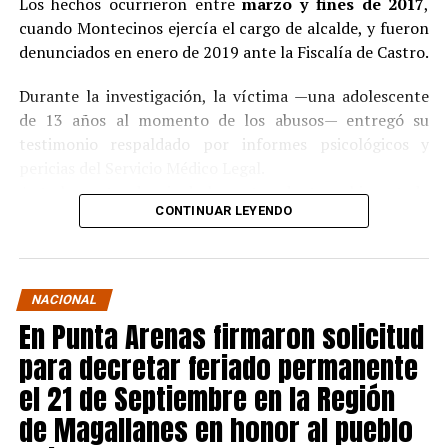
Los hechos ocurrieron entre
marzo y fines de 2017
,
cuando Montecinos ejercía el cargo de alcalde, y fueron
denunciados en enero de 2019 ante la Fiscalía de Castro.
Durante la investigación, la víctima —una adolescente
de 13 años al momento de los abusos— entregó su
testimonio respaldado por informes psicológicos y
pericias del Servicio Médico Legal.
Ante la contundencia de los antecedentes, el imputado
CONTINUAR LEYENDO
aceptó los cargos
en un procedimiento abreviado,
reconociendo su responsabilidad en los hechos.
La condena y el cumplimiento en libertad
NACIONAL
En Punta Arenas firmaron solicitud
El
Juzgado de Garantía de Castro
dictó sentencia en
noviembre de 2021
, condenando a Pedro Montecinos a
para decretar feriado permanente
tres años y un día de presidio menor en su grado
el 21 de Septiembre en la Región
máximo
, más las accesorias legales de inhabilitación
de Magallanes en honor al pueblo
para cargos públicos y prohibición de acercarse a la
víctima.