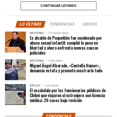
CONTINUAR LEYENDO
La solidaridad y empatía de los chilenos en cada paso
recorrido fue tanta que el objetivo no solo se alcanzó,
sino que se superó con creces. De hecho, el último
LO ÚLTIMO
TENDENCIAS
VIDEOS
cómputo dado a conocer reveló la suma total de
$3.689.545.200.
NACIONAL
10 meses atras
Ex alcalde de Puqueldón fue condenado por
abuso sexual infantil: cumplió la pena en
Según Camila Gómez, el excedente de casi $200
libertad y ahora enfrenta nuevas causas
millones sería destinado
para los costos médicos
judiciales
asociados al suministro del Elevidys «porque los 3.500
NACIONAL
1 año atras
millones
solo incluye el frasco del fármaco y no los
Miguel Ángel Alvarado, «Centella Humor»,
otros gastos relacionados con los tres meses del
denuncia estafa y promete mostrarlo todo
tratamiento
«, indicó a Meganonoticias.cl
Pero, volviendo al principio, damos curso a una solicitud
ANCUD
1 año atras
El escándalo por los funcionarios públicos de
imposible de especificar con exactitud pero que un
Chiloé que viajaron al extranjero con licencia
simple chequeo de los ánimos de la gente, se puede ver
médica: 26 casos bajo revisión
como un anhelo mayúsculo el hecho de que esos casi
$200 millones sean destinados para Dante Jara, el
TENDENCIAS