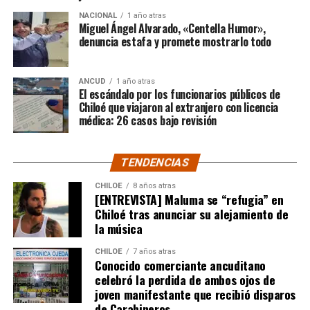
Santiago y que estaba afectando a la gente de
NACIONAL
1 año atras
nuestra provincia. Afortunadamente un nuevo
Miguel Ángel Alvarado, «Centella Humor»,
dictamen de Contraloría General de la República
denuncia estafa y promete mostrarlo todo
deja sin efecto esa resolución y va a permitir
nuevamente que todas las carpetas de saneamiento
ANCUD
1 año atras
de títulos de dominios sobre la propiedad particular,
El escándalo por los funcionarios públicos de
vuelvan a seguir su tramitación y puedan obtener su
Chiloé que viajaron al extranjero con licencia
título de dominio”,
médica: 26 casos bajo revisión
expresó el Consejero Cárcamo.
Recordó que, en un caso puntual, un vecino de la
TENDENCIAS
comuna de Castro, que tenía un expediente que cumplía
con todos los antecedentes técnicos, administrativos y
CHILOE
8 años atras
[ENTREVISTA] Maluma se “refugia” en
jurídicos, solo le faltaba la inscripción en el Conservador
Chiloé tras anunciar su alejamiento de
de Bienes Raíces, pero su tramitación fue rechazada.
la música
El Consejero Francisco Cárcamo insistió que el nuevo
CHILOE
7 años atras
dictamen de Contraloría es una buena noticia para
Conocido comerciante ancuditano
celebró la perdida de ambos ojos de
muchas familias que desde hace un tiempo venían
joven manifestante que recibió disparos
tramitando la regularización de sus sitios, aunque ahora
de Carabineros