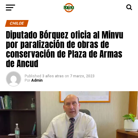
CHILOE
Diputado Bórquez oficia al Minvu
por paralización de obras de
conservación de Plaza de Armas
de Ancud
Published
3 años atras
on
7 marzo, 2023
Por
Admin