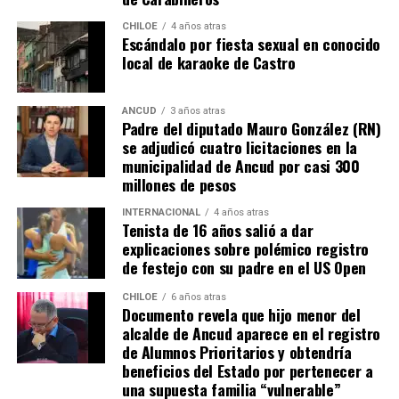
también tendrán que responder con algunos requisitos
como por ejemplo tener un periodo de ocupación de la
CHILOE
4 años atras
Escándalo por fiesta sexual en conocido
propiedad por más de 5 años.
local de karaoke de Castro
“Efectivamente al interpretar el dictamen de
Contraloría, si bien es cierto, permite nuevamente
ANCUD
3 años atras
Padre del diputado Mauro González (RN)
sanear sitios, sobre la propiedad particular en el
se adjudicó cuatro licitaciones en la
sector rural específicamente, viene con algunas
municipalidad de Ancud por casi 300
precisiones y van a ser más rigurosos en la
millones de pesos
ocupación material, es decir, la persona que quiera
sanear tiene que tener un inmueble construido
INTERNACIONAL
4 años atras
Tenista de 16 años salió a dar
sobre el sitio, tiene que estar cerrado, tiene que
explicaciones sobre polémico registro
estar conectado idealmente a los servicios básicos,
de festejo con su padre en el US Open
idealmente a agua potable, luz eléctrica y tener
dominio de ocupación material por más de 5 años,
CHILOE
6 años atras
Documento revela que hijo menor del
como lo dice la Ley”,
recalcó el consejero de la
alcalde de Ancud aparece en el registro
provincia de Chiloé.
de Alumnos Prioritarios y obtendría
beneficios del Estado por pertenecer a
Cabe recordar que el consejero Francisco Cárcamo había
una supuesta familia “vulnerable”