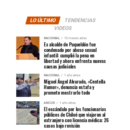
LO ÚLTIMO
TENDENCIAS
VIDEOS
NACIONAL
10 meses atras
Ex alcalde de Puqueldón fue
condenado por abuso sexual
infantil: cumplió la pena en
libertad y ahora enfrenta nuevas
causas judiciales
NACIONAL
1 año atras
Miguel Ángel Alvarado, «Centella
Humor», denuncia estafa y
promete mostrarlo todo
ANCUD
1 año atras
El escándalo por los funcionarios
públicos de Chiloé que viajaron al
extranjero con licencia médica: 26
casos bajo revisión