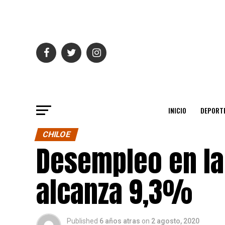
INICIO
DEPORT
CHILOE
Desempleo en la
alcanza 9,3%
Published
6 años atras
on
2 agosto, 2020