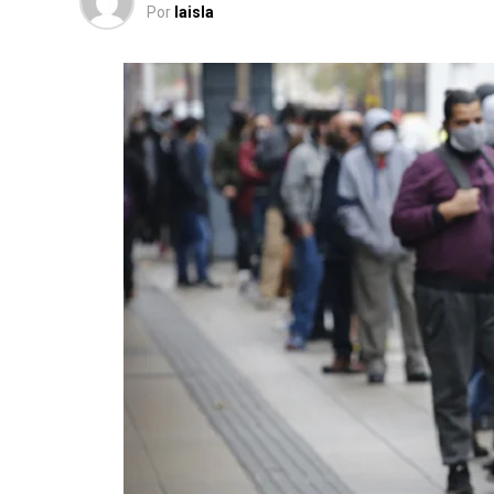
Por
laisla