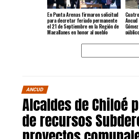
En Punta Arenas firmaron solicitud
Cuatro
para decretar feriado permanente
Ancud 
el 21 de Septiembre en la Región de
Gómez 
Magallanes en honor al pueblo
públic
Chilote
ANCUD
Alcaldes de Chiloé 
de recursos Subdere
proyectos comunale