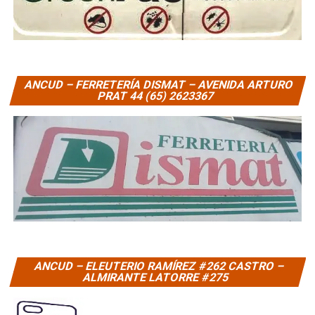
ANCUD – FERRETERÍA DISMAT – AVENIDA ARTURO
PRAT 44 (65) 2623367
ANCUD – ELEUTERIO RAMÍREZ #262 CASTRO –
ALMIRANTE LATORRE #275