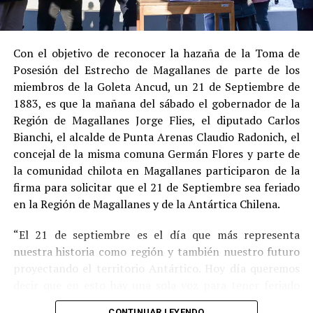
Estas circunstancias jurídicas, sumadas al
procedimiento abreviado, redujeron la posibilidad de un
cumplimiento efectivo en recinto penitenciario.
Con el objetivo de reconocer la hazaña de la Toma de
Posesión del Estrecho de Magallanes de parte de los
Indemnización a la víctima y nueva investigación
miembros de la Goleta Ancud, un 21 de Septiembre de
por ocultamiento de bienes
1883, es que la mañana del sábado el gobernador de la
Región de Magallanes Jorge Flies, el diputado Carlos
En el ámbito civil, el
Juzgado de Letras de Castro
dictó
Bianchi, el alcalde de Punta Arenas Claudio Radonich, el
en
septiembre de 2023
una sentencia que obliga a
concejal de la misma comuna Germán Flores y parte de
Pedro Montecinos a
pagar una indemnización total de
la comunidad chilota en Magallanes participaron de la
$120 millones
por concepto de daño moral:
firma para solicitar que el 21 de Septiembre sea feriado
en la Región de Magallanes y de la Antártica Chilena.
$80 millones
a favor de la víctima.
“El 21 de septiembre es el día que más representa
$40 millones
a favor de su madre.
nuestra historia como región y también nuestro futuro
Sin embargo, la Fiscalía abrió una nueva línea
proyectando el territorio Antártico. Hoy día queremos
investigativa luego de que se detectaran presuntas
decir que en esto hay una sola voz para tener feriado
maniobras para
eludir el pago de la indemnización
,
este día por los primeros chilotes que llegaron en la
mediante la
transferencia de bienes
antes de la
CONTINUAR LEYENDO