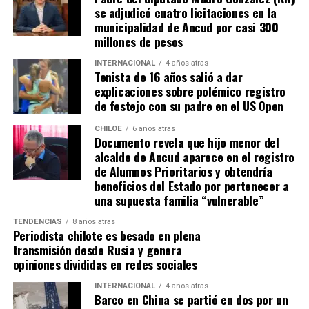
Tomás, los pasos siguen quemando los pies de Fernando
se adjudicó cuatro licitaciones en la
en pos de que cada kilómetro recorrido, signifique más
municipalidad de Ancud por casi 300
que una llegada a Santiago, un arribo a la cura de su hijo
millones de pesos
Dante.
INTERNACIONAL
4 años atras
Tenista de 16 años salió a dar
Actualmente, Gómez se encuentra en Santiago
explicaciones sobre polémico registro
realizando trámites y participando como invitada en
de festejo con su padre en el US Open
distintos medios de comunicación. Aunque aún no tiene
una fecha exacta para su viaje a Estados Unidos, donde
CHILOE
6 años atras
Documento revela que hijo menor del
se administra el medicamento, indicó que esperan
alcalde de Ancud aparece en el registro
realizarlo «a mediados de junio».
de Alumnos Prioritarios y obtendría
beneficios del Estado por pertenecer a
Cabe destacar que, pese a que se logró reunir el dinero y,
una supuesta familia “vulnerable”
por ende, la meta se cumplió, continúan circulando por
TENDENCIAS
8 años atras
redes sociales, eventos a beneficios de Tomás Ross.
Periodista chilote es besado en plena
transmisión desde Rusia y genera
¿Como ayudar?
opiniones divididas en redes sociales
Instagram, Dante_contra_duchenne
INTERNACIONAL
4 años atras
Fernando Jara (padre)
Barco en China se partió en dos por un
19.968.680-1