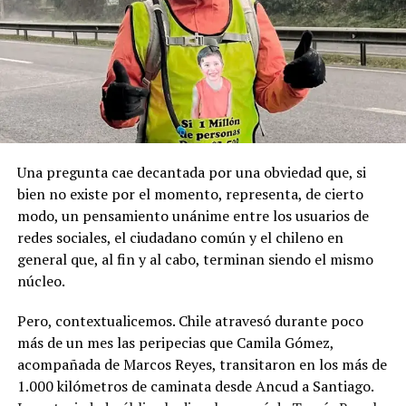
registraron declaraciones públicas de su partido ni
la Toma de Posesión del Estrecho de Magallanes, donde
sanciones políticas posteriores.
el capitán Juan Guillermos y 23 tripulantes a bordo de la
Goleta de Guerra Ancud de la Armada tomaron posesión
de estas tierras patagónicas donde izaron la bandera
nacional declarando este territorio como parte de Chile.
Una pregunta cae decantada por una obviedad que, si
bien no existe por el momento, representa, de cierto
modo, un pensamiento unánime entre los usuarios de
redes sociales, el ciudadano común y el chileno en
general que, al fin y al cabo, terminan siendo el mismo
núcleo.
Pero, contextualicemos. Chile atravesó durante poco
más de un mes las peripecias que Camila Gómez,
acompañada de Marcos Reyes, transitaron en los más de
1.000 kilómetros de caminata desde Ancud a Santiago.