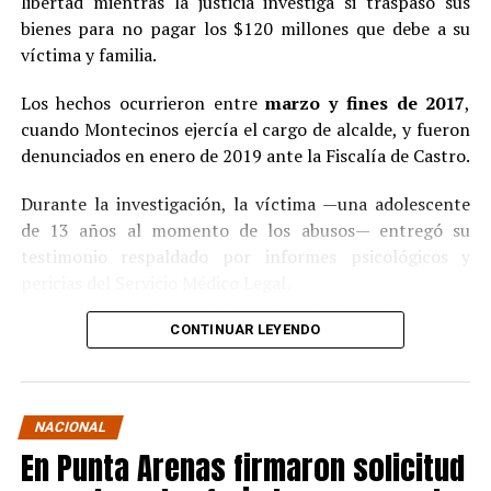
libertad mientras la justicia investiga si traspasó sus
bienes para no pagar los $120 millones que debe a su
víctima y familia.
Los hechos ocurrieron entre
marzo y fines de 2017
,
cuando Montecinos ejercía el cargo de alcalde, y fueron
denunciados en enero de 2019 ante la Fiscalía de Castro.
Durante la investigación, la víctima —una adolescente
de 13 años al momento de los abusos— entregó su
testimonio respaldado por informes psicológicos y
pericias del Servicio Médico Legal.
Ante la contundencia de los antecedentes, el imputado
CONTINUAR LEYENDO
aceptó los cargos
en un procedimiento abreviado,
reconociendo su responsabilidad en los hechos.
La condena y el cumplimiento en libertad
NACIONAL
En Punta Arenas firmaron solicitud
El
Juzgado de Garantía de Castro
dictó sentencia en
noviembre de 2021
, condenando a Pedro Montecinos a