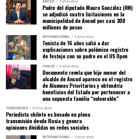
espera ese gesto por parte de la madre del pequeño
ANCUD
3 años atras
Padre del diputado Mauro González (RN)
Tomás, los pasos siguen quemando los pies de Fernando
se adjudicó cuatro licitaciones en la
en pos de que cada kilómetro recorrido, signifique más
municipalidad de Ancud por casi 300
que una llegada a Santiago, un arribo a la cura de su hijo
millones de pesos
Dante.
INTERNACIONAL
4 años atras
Tenista de 16 años salió a dar
Actualmente, Gómez se encuentra en Santiago
explicaciones sobre polémico registro
realizando trámites y participando como invitada en
de festejo con su padre en el US Open
distintos medios de comunicación. Aunque aún no tiene
una fecha exacta para su viaje a Estados Unidos, donde
CHILOE
6 años atras
Documento revela que hijo menor del
se administra el medicamento, indicó que esperan
alcalde de Ancud aparece en el registro
realizarlo «a mediados de junio».
de Alumnos Prioritarios y obtendría
beneficios del Estado por pertenecer a
Cabe destacar que, pese a que se logró reunir el dinero y,
una supuesta familia “vulnerable”
por ende, la meta se cumplió, continúan circulando por
TENDENCIAS
8 años atras
redes sociales, eventos a beneficios de Tomás Ross.
Periodista chilote es besado en plena
transmisión desde Rusia y genera
¿Como ayudar?
opiniones divididas en redes sociales
Instagram, Dante_contra_duchenne
INTERNACIONAL
4 años atras