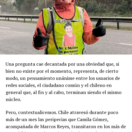
Pese a la gravedad a la gravedad de los hechos, no se
Recordemos que el 21 de Septiembre de 1883 se produjo
registraron declaraciones públicas de su partido ni
la Toma de Posesión del Estrecho de Magallanes, donde
sanciones políticas posteriores.
el capitán Juan Guillermos y 23 tripulantes a bordo de la
Goleta de Guerra Ancud de la Armada tomaron posesión
de estas tierras patagónicas donde izaron la bandera
nacional declarando este territorio como parte de Chile.
Una pregunta cae decantada por una obviedad que, si
bien no existe por el momento, representa, de cierto
modo, un pensamiento unánime entre los usuarios de
redes sociales, el ciudadano común y el chileno en
general que, al fin y al cabo, terminan siendo el mismo
núcleo.
Pero, contextualicemos. Chile atravesó durante poco
más de un mes las peripecias que Camila Gómez,
acompañada de Marcos Reyes, transitaron en los más de