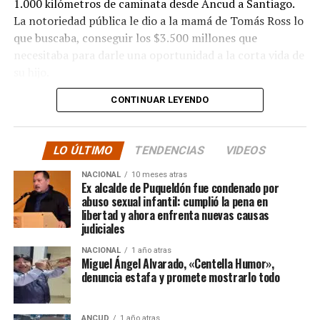
1.000 kilómetros de caminata desde Ancud a Santiago.
La notoriedad pública le dio a la mamá de Tomás Ross lo
que buscaba, conseguir los $3.500 millones que
necesitaba para darle una oportunidad a la corta vida de
su hijo.
CONTINUAR LEYENDO
La solidaridad y empatía de los chilenos en cada paso
recorrido fue tanta que el objetivo no solo se alcanzó,
sino que se superó con creces. De hecho, el último
LO ÚLTIMO
TENDENCIAS
VIDEOS
cómputo dado a conocer reveló la suma total de
$3.689.545.200.
NACIONAL
10 meses atras
Ex alcalde de Puqueldón fue condenado por
abuso sexual infantil: cumplió la pena en
Según Camila Gómez, el excedente de casi $200
libertad y ahora enfrenta nuevas causas
millones sería destinado
para los costos médicos
judiciales
asociados al suministro del Elevidys «porque los 3.500
NACIONAL
1 año atras
millones
solo incluye el frasco del fármaco y no los
Miguel Ángel Alvarado, «Centella Humor»,
otros gastos relacionados con los tres meses del
denuncia estafa y promete mostrarlo todo
tratamiento
«, indicó a Meganonoticias.cl
ANCUD
1 año atras