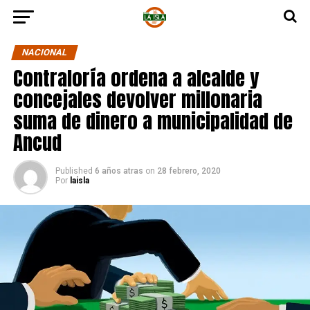
NACIONAL
Contraloría ordena a alcalde y
concejales devolver millonaria
suma de dinero a municipalidad de
Ancud
Published
6 años atras
on
28 febrero, 2020
Por
laisla