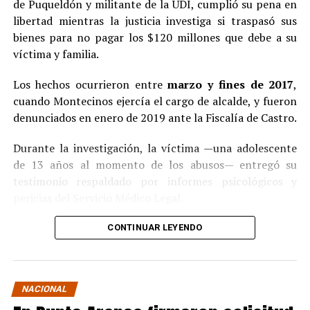
de Puqueldón y militante de la UDI, cumplió su pena en
libertad mientras la justicia investiga si traspasó sus
bienes para no pagar los $120 millones que debe a su
víctima y familia.
Los hechos ocurrieron entre
marzo y fines de 2017
,
cuando Montecinos ejercía el cargo de alcalde, y fueron
denunciados en enero de 2019 ante la Fiscalía de Castro.
Durante la investigación, la víctima —una adolescente
de 13 años al momento de los abusos— entregó su
testimonio respaldado por informes psicológicos y
pericias del Servicio Médico Legal.
Ante la contundencia de los antecedentes, el imputado
CONTINUAR LEYENDO
aceptó los cargos
en un procedimiento abreviado,
reconociendo su responsabilidad en los hechos.
La condena y el cumplimiento en libertad
NACIONAL
El
Juzgado de Garantía de Castro
dictó sentencia en