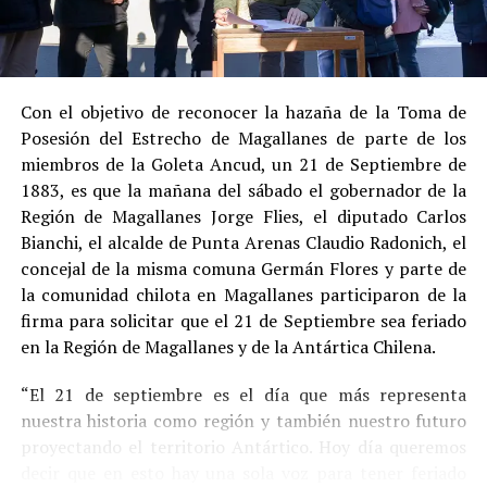
registrar antecedentes penales previos.
Estas circunstancias jurídicas, sumadas al
procedimiento abreviado, redujeron la posibilidad de un
cumplimiento efectivo en recinto penitenciario.
Con el objetivo de reconocer la hazaña de la Toma de
Posesión del Estrecho de Magallanes de parte de los
Indemnización a la víctima y nueva investigación
miembros de la Goleta Ancud, un 21 de Septiembre de
por ocultamiento de bienes
1883, es que la mañana del sábado el gobernador de la
Región de Magallanes Jorge Flies, el diputado Carlos
En el ámbito civil, el
Juzgado de Letras de Castro
dictó
Bianchi, el alcalde de Punta Arenas Claudio Radonich, el
en
septiembre de 2023
una sentencia que obliga a
concejal de la misma comuna Germán Flores y parte de
Pedro Montecinos a
pagar una indemnización total de
la comunidad chilota en Magallanes participaron de la
$120 millones
por concepto de daño moral:
firma para solicitar que el 21 de Septiembre sea feriado
en la Región de Magallanes y de la Antártica Chilena.
$80 millones
a favor de la víctima.
“El 21 de septiembre es el día que más representa
$40 millones
a favor de su madre.
nuestra historia como región y también nuestro futuro
Sin embargo, la Fiscalía abrió una nueva línea
proyectando el territorio Antártico. Hoy día queremos
investigativa luego de que se detectaran presuntas
decir que en esto hay una sola voz para tener feriado