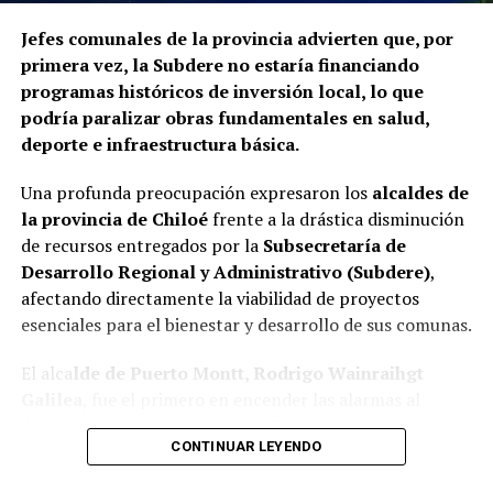
La Contraloría ha anunciado que continuará con las
Jefes comunales de la provincia advierten que, por
fiscalizaciones y solicitará antecedentes a cada
primera vez, la Subdere no estaría financiando
organismo involucrado para determinar las
programas históricos de inversión local, lo que
responsabilidades administrativas correspondientes.
podría paralizar obras fundamentales en salud,
deporte e infraestructura básica.
Una profunda preocupación expresaron los
alcaldes de
la provincia de Chiloé
frente a la drástica disminución
de recursos entregados por la
Subsecretaría de
Desarrollo Regional y Administrativo (Subdere)
,
afectando directamente la viabilidad de proyectos
esenciales para el bienestar y desarrollo de sus comunas.
El alca
lde de Puerto Montt, Rodrigo Wainraihgt
Galilea
, fue el primero en encender las alarmas al
denunciar públicamente que la Subdere no cuenta con
CONTINUAR LEYENDO
fondos para financiar iniciativas del Programa de
Mejoramiento Urbano (PMU) ni del Programa de