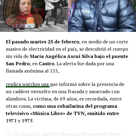
y el cierre perimetral del Club Deportivo Aucar, obras
fundamentales para el desarrollo comunitario.
El alcalde de Quemchi, Javier Ugarte
, expresó una
situación similar, señalando que en su comuna tienen
proyectos elegibles tanto en PMU como en PMB, pero
El pasado martes 25 de febrero
, en medio de un corte
que hasta la fecha no han recibido respuesta clara sobre
masivo de electricidad en el país, se descubrió el cuerpo
si se entregarán los recursos.
“Preocupa esta situación,
sin vida de
María Angélica Ascuí Silva
bajo el puente
estos son proyectos que vienen trabajándose desde
San Pedro
, en
Castro
. La alerta fue dada por una
hace tiempo y que hoy están en riesgo por la falta de
llamada anónima al 133,
financiamiento”,
declaró.
replica watches usa
que informó sobre la presencia de
En la comuna de
Curaco de Vélez, la alcaldesa Javiera
un cadáver envuelto en una frazada y amarrado con
Yáñez
indicó que históricamente la Subdere ha apoyado
alambres. La víctima, de 69 años, es recordada, entre
a los municipios en diversos proyectos y que confía en
otras cosas,
como una exbailarina del programa
que durante el año se asignen nuevos recursos, aunque
televisivo «Música Libre» de TVN, emitido entre
reconoció una disminución evidente en comparación
1971 y 1975
.
con ejercicios anteriores. Señaló que su administración
ha presentado iniciativas por más de 200 millones de
Un día después,
Andrés Mauricio Hernández Toro,