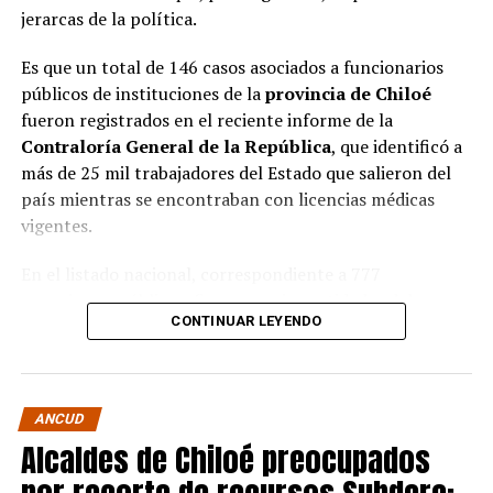
jerarcas de la política.
Es que un total de 146 casos asociados a funcionarios
públicos de instituciones de la
provincia de Chiloé
fueron registrados en el reciente informe de la
Contraloría General de la República
, que identificó a
más de 25 mil trabajadores del Estado que salieron del
país mientras se encontraban con licencias médicas
vigentes.
En el listado nacional, correspondiente a 777
organismos públicos, figuran varias entidades del
CONTINUAR LEYENDO
archipiélago. La
Municipalidad de Castro
aparece con
16 casos
, siendo la que registra la mayor cantidad
dentro de la provincia. Le siguen la
Corporación
Municipal de Quellón
, con
77 casos
; la
Corporación
ANCUD
Municipal de Curaco de Vélez
, con
17
; y el
Servicio de
Alcaldes de Chiloé preocupados
Salud Chiloé
, con
11
. También figuran la
Municipalidad de Ancud
, con
5 casos
; la