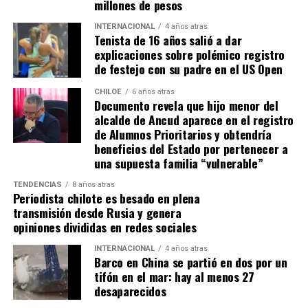
millones de pesos
estabilizarse fue en Chiloé porque la isla era todo
desarrollo local.
para ella».
Y, agregó:
«No tenía ningún
INTERNACIONAL
4 años atras
Tenista de 16 años salió a dar
“Se
guimos trabajando con esperanza, pero sin
emprendimiento, sí tenía algunas propiedades con
explicaciones sobre polémico registro
certezas”
, concluyó el alcalde de Quemchi, reflejando el
las que administraba y se manejaba, pero ya estaba en
de festejo con su padre en el US Open
sentimiento generalizado entre los ediles de Chiloé ante
una etapa de su vida en la que quería como
la disminución de recursos provenientes de la Subdere.
descansar, sentirse en paz y tranquila, y la isla le daba
CHILOE
6 años atras
Documento revela que hijo menor del
la tranquilidad que ella andaba buscando en su vida»
.
alcalde de Ancud aparece en el registro
de Alumnos Prioritarios y obtendría
Por otra parte, detallando sobre cómo se enteraron de
beneficios del Estado por pertenecer a
su fallecimiento, la mujer narró:
«Netamente a través
una supuesta familia “vulnerable”
de la prensa. Vimos unos mensajes que había sobre
un cadáver en la isla de Chiloé y nosotros llevábamos
TENDENCIAS
8 años atras
Periodista chilote es besado en plena
alrededor de cuatro o cinco días buscando su
transmisión desde Rusia y genera
paradero, estaba perdida. Cuando nos enteramos de
opiniones divididas en redes sociales
que había un cadáver de una mujer en Chiloé, la
INTERNACIONAL
4 años atras
verdad es que en ese mismo minuto lo presumimos,
Barco en China se partió en dos por un
pero no teníamos ninguna seguridad. A través de
tifón en el mar: hay al menos 27
bastantes llamados, contactos y cosas así, pudimos
desaparecidos
confirmar nuestra teoría».