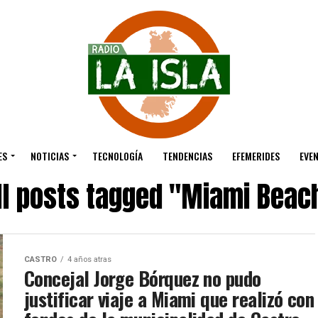
ES
NOTICIAS
TECNOLOGÍA
TENDENCIAS
EFEMERIDES
EVE
ll posts tagged "Miami Beac
CASTRO
4 años atras
Concejal Jorge Bórquez no pudo
justificar viaje a Miami que realizó con