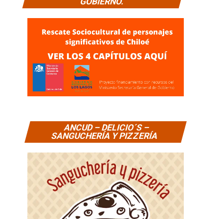
GOBIERNO.
ANCUD – DELICIO´S –
SANGUCHERÍA Y PIZZERÍA