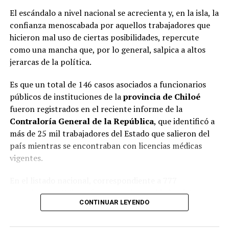
El escándalo a nivel nacional se acrecienta y, en la isla, la
confianza menoscabada por aquellos trabajadores que
hicieron mal uso de ciertas posibilidades, repercute
como una mancha que, por lo general, salpica a altos
jerarcas de la política.
Es que un total de 146 casos asociados a funcionarios
públicos de instituciones de la
provincia de Chiloé
fueron registrados en el reciente informe de la
Contraloría General de la República
, que identificó a
más de 25 mil trabajadores del Estado que salieron del
país mientras se encontraban con licencias médicas
vigentes.
En el listado nacional, correspondiente a 777
organismos públicos, figuran varias entidades del
CONTINUAR LEYENDO
archipiélago. La
Municipalidad de Castro
aparece con
16 casos
, siendo la que registra la mayor cantidad