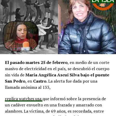
en línea con una disminución de los montos disponibles,
agregando que en su comuna tienen iniciativas
aprobadas que aún esperan financiamiento, como la
infraestructura del Club Deportivo Bernardo O’Higgins
y el cierre perimetral del Club Deportivo Aucar, obras
fundamentales para el desarrollo comunitario.
El alcalde de Quemchi, Javier Ugarte
, expresó una
situación similar, señalando que en su comuna tienen
proyectos elegibles tanto en PMU como en PMB, pero
El pasado martes 25 de febrero
, en medio de un corte
que hasta la fecha no han recibido respuesta clara sobre
masivo de electricidad en el país, se descubrió el cuerpo
si se entregarán los recursos.
“Preocupa esta situación,
sin vida de
María Angélica Ascuí Silva
bajo el puente
estos son proyectos que vienen trabajándose desde
San Pedro
, en
Castro
. La alerta fue dada por una
hace tiempo y que hoy están en riesgo por la falta de
llamada anónima al 133,
financiamiento”,
declaró.
replica watches usa
que informó sobre la presencia de
En la comuna de
Curaco de Vélez, la alcaldesa Javiera
un cadáver envuelto en una frazada y amarrado con
Yáñez
indicó que históricamente la Subdere ha apoyado
alambres. La víctima, de 69 años, es recordada, entre
a los municipios en diversos proyectos y que confía en