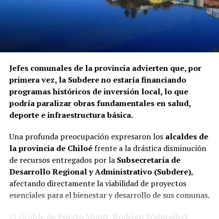
Contraloría. Hasta el momento, ninguna de las
instituciones mencionadas ha informado si ha iniciado
procedimientos disciplinarios ni ha emitido
declaraciones sobre los casos detectados.
La Contraloría ha anunciado que continuará con las
Jefes comunales de la provincia advierten que, por
fiscalizaciones y solicitará antecedentes a cada
primera vez, la Subdere no estaría financiando
organismo involucrado para determinar las
programas históricos de inversión local, lo que
responsabilidades administrativas correspondientes.
podría paralizar obras fundamentales en salud,
deporte e infraestructura básica.
Una profunda preocupación expresaron los
alcaldes de
la provincia de Chiloé
frente a la drástica disminución
de recursos entregados por la
Subsecretaría de
Desarrollo Regional y Administrativo (Subdere)
,
afectando directamente la viabilidad de proyectos
esenciales para el bienestar y desarrollo de sus comunas.
El alca
lde de Puerto Montt, Rodrigo Wainraihgt